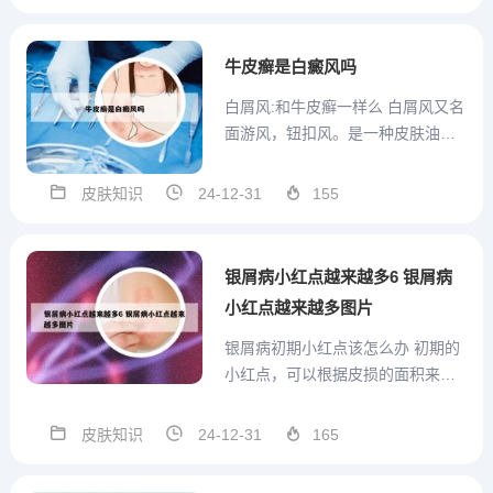
娠期间主要是观察病情有无变化，
如有变化及时到正规的皮肤科就
诊。3、一般的中药医生也会建议停
牛皮癣是白癜风吗
用三个月以上再受孕。如果孕...
白屑风:和牛皮癣一样么 白屑风又名
面游风，钮扣风。是一种皮肤油腻
瘙痒潮红或起白屑的慢性皮肤病。
其皮损形态多种多样，通常分为干
皮肤知识
24-12-31
155
性和湿性以及玫瑰糠疹三种类型。
其中干性者以潮红脱屑为主；湿性
者以红斑、糜烂、流滋、有油腻性
银屑病小红点越来越多6 银屑病
脱屑和结痂；玫瑰糠疹型者，...
小红点越来越多图片
银屑病初期小红点该怎么办 初期的
小红点，可以根据皮损的面积来决
定究竟怎么治疗，如果皮损面积比
较小，可以单纯外用药物即可，比
皮肤知识
24-12-31
165
如地奈德乳膏，复方氟米松软膏，
卡泊三醇软膏，钙泊三醇软膏等。