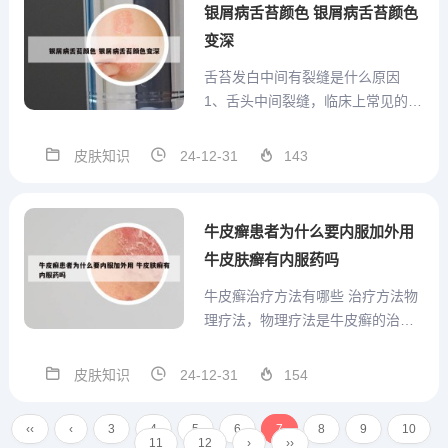
果是身体患有皮肤病很容易导致头
银屑病舌苔颜色 银屑病舌苔颜色
皮屑多。常见的使头皮屑增多的...
变深
舌苔发白中间有裂缝是什么原因
1、舌头中间裂缝，临床上常见的原
因是裂纹舌。裂纹舌又叫沟纹舌，
是一种原因不明的舌苔改变。临床
皮肤知识
24-12-31
143
上不会出现局部肿胀疼痛等不舒
服，也不会影响舌部正常的运动。
到口腔科就诊，医生可以明确诊
牛皮癣患者为什么要内服加外用
断，不需要进行特殊的治疗。2、
牛皮肤癣有内服药吗
先...
牛皮癣治疗方法有哪些 治疗方法物
理疗法，物理疗法是牛皮癣的治疗
方法之一，在临床上主要是应用光
化学疗法对患者进行有效的治疗。
皮肤知识
24-12-31
154
但是相对来说，此种疗法在临床上
应用的时间较短，虽然副作用较
‹‹
‹
3
4
5
6
7
8
9
10
小，但在治疗过程中对光波的波长
11
12
›
››