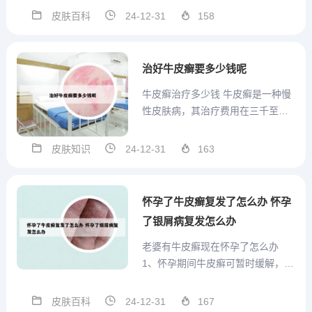
好的疗效。在30例患者中，总治愈
皮肤百科
24-12-31
158
率达到了57%，有效率高达99%。
观察发现，病程较短的患者治愈率
更高，如病程1年内的患者治愈率为
治好牛皮癣要多少钱呢
87%，而病程超过...
牛皮癣治疗多少钱 牛皮癣是一种慢
性皮肤病，其治疗费用在三千至七
千元人民币左右。此费用并非定
数，因地区经济发展水平不同，医
皮肤知识
24-12-31
163
疗工作者薪资、国家税收标准及医
药进口费用存在差异，导致治疗费
用有所波动。治疗费用需根据个人
怀孕了牛皮癣复发了怎么办 怀孕
实际情况确定，包括病情严重程
了银屑病复发怎么办
度...
老婆有牛皮癣现在怀孕了怎么办
1、怀孕期间牛皮癣可暂时缓解，产
后会加重，剖腹产可以进行。2、牛
皮癣因为病因不明，不好预防。妊
皮肤百科
24-12-31
167