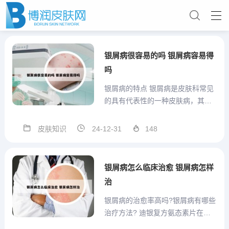
银屑病很容易的吗 银屑病容易得
吗
银屑病的特点 银屑病是皮肤科常见
的具有代表性的一种皮肤病，其特
点是皮损表面生成层层银白色鳞
屑，搔抓鳞屑后，会出现半透明发
皮肤知识
24-12-31
148
亮的薄膜，继续搔抓，会出现点状
的出血。中医称之为白疕或松皮
癣。称之为白疕，非常难治，容易
银屑病怎么临床治愈 银屑病怎样
复发。另外，从形态上来说，有些
治
比...
银屑病的治愈率高吗?银屑病有哪些
治疗方法? 迪银复方氨态素片在治
疗银屑病的临床研究中表现出了良