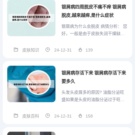
对于银屑病早期的红色丘疹，并不
银屑病四周脱皮不痛不痒 银屑病
需要单纯进行治疗。如果患者已...
脱皮,越来越痒,是什么症状
银屑病为什么会脱皮 病情分析： 您
好，一般是由于皮肤失润干燥缺乏
维生素引起的。 指导意见： 可以吃
点复合维生素B和维生素C，外用俞
皮肤知识
24-12-31
139
裂霜涂抹，期间多饮水，多吃含维
生素多的新鲜水果蔬菜，如猕猴
桃、苹果、西红柿、香蕉、草莓
银屑病存活下来 银屑病存活下来
等，不要吃辛辣刺激性的食...
要多久
头发头皮屑多的原因? 油脂分泌旺
盛如果是头皮的油脂分泌过于旺盛
的话，很容易导致头皮、头发上寄
生细菌，沾染空气中的污垢。特别
皮肤百科
24-12-31
158
是寄生的细菌会因为过度繁殖而导
致头皮屑越来越多。患有皮肤病如