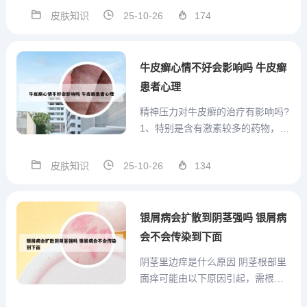
等真菌引起，典型表现为瘙痒、发
皮肤知识
25-10-26
174
红、脱屑。治疗以抗真菌药物为
主，如外用酮康唑乳膏、克霉唑乳
膏，每日1-2次，持续2-4周。同时
牛皮癣心情不好会影响吗 牛皮癣
需保持局部清洁干燥，避...
患者心理
精神压力对牛皮癣的治疗有影响吗?
1、特别是含有激素较多的药物，如
糖皮质激素等，虽然在短期内可能
改善病情，但长期使用会对牛皮癣
皮肤知识
25-10-26
134
的远期治疗产生不利影响。激素类
药物可能导致患者免疫力降低，甚
至引发骨质疏松症。因此，牛皮癣
银屑病会扩散到阴茎强吗 银屑病
患者在治疗过程中应严格遵...
会不会传染到下面
阴茎里边痒是什么原因 阴茎根部里
面痒可能由以下原因引起，需根据
具体情况分析并就医确诊： 感染因