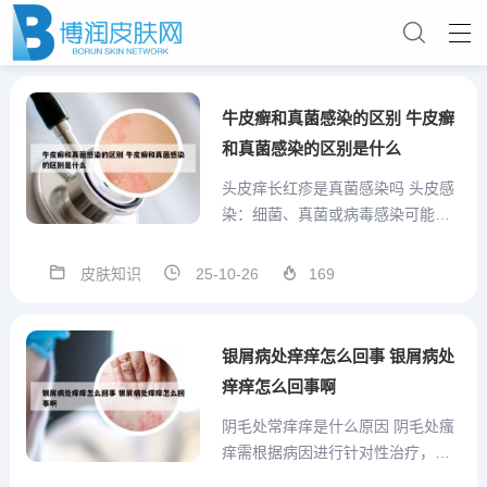
牛皮癣和真菌感染的区别 牛皮癣
和真菌感染的区别是什么
头皮痒长红疹是真菌感染吗 头皮感
染：细菌、真菌或病毒感染可能引
发头皮炎症，导致红疙瘩和瘙痒。
例如，真菌感染（如头癣）常见于
皮肤知识
25-10-26
169
卫生条件不佳或免疫力低下人群，
需通过抗真菌药物治疗。 过敏反
应：对洗发水、护发素、染发剂等
银屑病处痒痒怎么回事 银屑病处
化学物质过敏，可能刺激头皮引...
痒痒怎么回事啊
阴毛处常痒痒是什么原因 阴毛处瘙
痒需根据病因进行针对性治疗，具
体如下： 真菌感染若由股癣、体癣