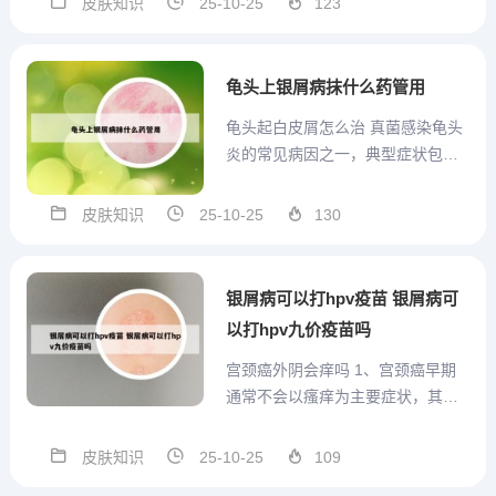
皮肤知识
25-10-25
123
球菌感染是导致扁桃体发炎的主要
病因，这种感染会刺激人体出现免
疫异常，进而导致皮肤出现牛皮
龟头上银屑病抹什么药管用
癣。如果经正规医院医生确认扁
龟头起白皮屑怎么治 真菌感染龟头
桃...
炎的常见病因之一，典型症状包括
红肿、瘙痒、白色皮屑。若怀疑真
菌感染，需在医生指导下使用抗真
皮肤知识
25-10-25
130
菌药物（如克霉唑、咪康唑），同
时保持龟头清洁干燥，避免潮湿环
境加重感染。 细菌感染淋病、非淋
银屑病可以打hpv疫苗 银屑病可
菌性尿道炎等细菌感染也可能...
以打hpv九价疫苗吗
宫颈癌外阴会痒吗 1、宫颈癌早期
通常不会以瘙痒为主要症状，其常
见临床表现多与肿瘤对宫颈组织的
直接破坏或异常增生有关，而非皮
皮肤知识
25-10-25
109
肤或黏膜的瘙痒感。若出现会阴部