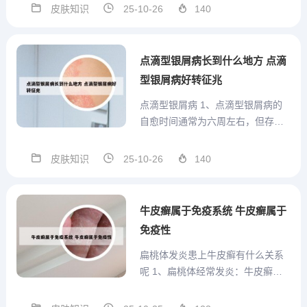
素细菌、真菌或病毒感染是常见原
皮肤知识
25-10-26
140
因。例如，龟头炎、尿道炎、前列
腺炎等可能引发瘙痒，常伴随疼
痛、红肿、分泌物异常（如脓性或
点滴型银屑病长到什么地方 点滴
豆腐渣样）或排尿不适。滴虫感...
型银屑病好转征兆
点滴型银屑病 1、点滴型银屑病的
自愈时间通常为六周左右，但存在
个体差异，并非绝对固定。自愈时
间受病情严重程度影响：若患者病
皮肤知识
25-10-26
140
情较轻，仅表现为皮肤局部的点滴
状红斑和鳞屑，且身体素质较好、
免疫功能完备，自愈时间可能接近
牛皮癣属于免疫系统 牛皮癣属于
六周或更短。2、点滴型银屑病...
免疫性
扁桃体发炎患上牛皮癣有什么关系
呢 1、扁桃体经常发炎：牛皮癣复
发前，扁桃体会经常发炎，表现为
红肿、疼痛、肿大且不易消退。链