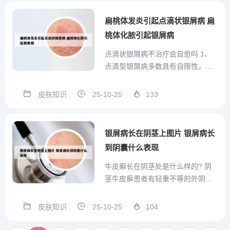
或身体其他部位的瘙痒，更可能由
其他原因引起，需结合具体症状和
扁桃体发炎引起点滴状银屑病 扁
医学检查综合判断。2、宫颈癌...
桃体化脓引起银屑病
点滴状银屑病不治疗会自愈吗 1、
点滴型银屑病多数具有自限性，通
常可以自行痊愈或经过规范治疗达
到临床治愈。其治愈可能性与病情
皮肤知识
25-10-25
133
严重程度、个体差异及治疗方式密
切相关，具体分析如下： 自限性与
临床治愈点滴型银屑病常由感染
银屑病长在阴茎上图片 银屑病长
（如链球菌感染）诱发，在感染...
到阴囊什么表现
牛皮癣长在阴茎处是什么样的? 阴
茎牛皮癣患者有轻重不等的外阴瘙
痒、灼热感或极度不适感。初起在
阴茎等处见针帽大小不等炎性扁平
皮肤知识
25-10-25
104
丘疹，逐渐长大成淡红色、点滴
状、钱币状、地图状、环状斑丘