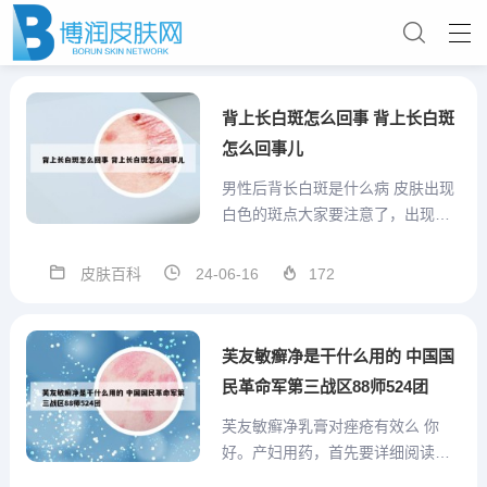
背上长白斑怎么回事 背上长白斑
怎么回事儿
男性后背长白斑是什么病 皮肤出现
白色的斑点大家要注意了，出现有
可能是白癜风疾病，皮肤专家表
示，由于个体差异，白点出现的早
皮肤百科
24-06-16
172
晚也不一致，白癜风好发于颜面、
颈部、手背、腰围等处，分布常对
称。身上长白点临床上多考虑为老
芙友敏癣净是干什么用的 中国国
年性白点病，本病是由于内因性
民革命军第三战区88师524团
老...
芙友敏癣净乳膏对痤疮有效么 你
好。产妇用药，首先要详细阅读说
明书，若是说明书上有明确规定，