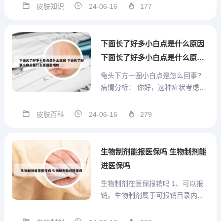
干一般也是硬的。2、液体变固体之
皮肤知识
24-06-16
177
后变成像玻璃一样硬而且透明的胶
水可以用HY-166AB胶水或者HY-10
5AB胶水。HY-166AB耐水煮胶水...
下面长了好多小白点是什么原因
下面长了好多小白点是什么原因
造成的
龟头下方一圈小白点是怎么回事?
病情分析： 你好，这种症状考虑可
能是龟头炎， 指导意见： 属一般刺
激感染引起.建议用生理盐水或利凡
皮肤百科
24-06-16
279
诺尔冲洗液清洗阴茎头和包皮，清
除污垢。一般症状消失后坚持治疗1
周以上。建议经常清洗包皮和阴茎
生物制剂能报医保吗 生物制剂能
头，保持包皮腔内清...
进医保吗
生物制剂在医保报销吗 1、可以报
销。生物制剂属于可报销目录内，
可以在城镇居民基本医疗保险和新
型农村合作医疗中进行报销。根据