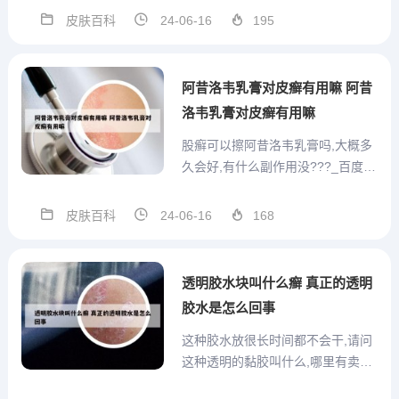
要求产妇禁用的，那就不能用了。
皮肤百科
24-06-16
195
芙友敏癣净乳膏对葡萄杆菌、念珠
菌、大肠杆菌等有较强的抑菌作
用，但若是产妇此时正处于哺乳
阿昔洛韦乳膏对皮癣有用嘛 阿昔
期，那么在使用的时候建议最好暂
洛韦乳膏对皮癣有用嘛
停母...
股癣可以擦阿昔洛韦乳膏吗,大概多
久会好,有什么副作用没???_百度
知... 1、阿昔洛韦一般用于病毒性带
状疱疹的治疗；体股癣属于真菌感
皮肤百科
24-06-16
168
染引起，显然不对症；建议用酮康
唑软膏或联苯苄唑乳膏治疗。2、不
能使用的。阿昔洛韦软膏是资料病
透明胶水块叫什么癣 真正的透明
毒性疾病，包括...
胶水是怎么回事
这种胶水放很长时间都不会干,请问
这种透明的黏胶叫什么,哪里有卖?
1、环氧一般干了以后很硬，UV胶