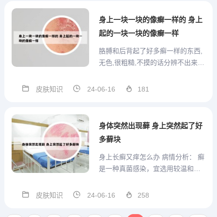
次10克，每日3次，连服3天。本方
治疗牛皮癣160例，痊愈154例，好
身上一块一块的像癣一样的 身上
转6例。痊愈中...
起的一块一块的像癣一样
胳膊和后背起了好多癣一样的东西,
无色,很粗糙,不摸的话分辨不出来,
也不... 问题分析： 癣主要是真菌感
染.可发生在身体的任何部位.开始为
皮肤知识
24-06-16
181
鳞屑性红斑.边界清楚.皮损发展较
快.瘙痒剧烈。皮肤扁平苔藓症状水
疱：一般为粟粒状，多见于软腭，
身体突然出现藓 身上突然起了好
但也可发...
多藓块
身上长癣又痒怎么办 病情分析： 癣
是一种真菌感染，宜选用较温和的
癣药水或癣药膏外搽，如普癣水、
宝岛癣水、复方土槿皮酊等，一般
皮肤知识
24-06-16
258
宜稀释为l/2浓度，也可选用硫黄软
膏、雄黄软膏等。你好，长癣痒的