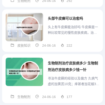
生物制剂
24-06-16
292
《中华人民共和国社会保险法》第
二十四条和第二十五条规定，国家
建立并完善了新型农村合作医疗制
头部牛皮癣可以治愈吗
度和城镇居民基本医疗保险制度...
头上有牛皮癣能治好吗 牛皮癣是一
种比较常见的慢性皮肤疾病，治好
不复发难度很大，能够完全治好的
人不多，目前治疗牛皮癣主要以缓
皮肤知识
24-06-16
222
解病情治疗为主，在牛皮癣消退
后，会有3个时期，分别为进行期、
静止期、退行期三个时期。牛皮癣
生物制剂治疗皮肤病多少 生物制
患者在生活中要少吃辛辣油腻等...
剂治疗皮肤病多少钱一针
寻治牛皮藓的经验以及偏方 久病气
虚的加黄芪10克；痒甚者加花椒3
克。水煎服，每日一剂。见效后再
改服第2方：刺猬皮、乌蛇皮、土槿
生物制剂
24-06-16
177
皮、黄牛皮各等份，共研细末，每