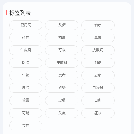
标签列表
银屑病
头癣
治疗
药物
鳞屑
真菌
牛皮癣
可以
皮肤病
医院
皮肤科
制剂
生物
患者
皮癣
皮肤
感染
白癜风
软膏
皮损
白斑
可能
头皮
症状
食物