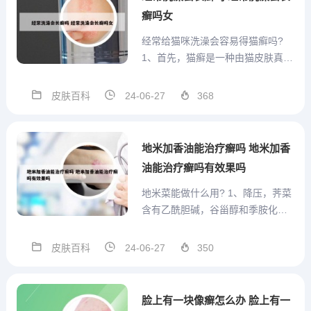
病。...
癣吗女
经常给猫咪洗澡会容易得猫癣吗?
1、首先，猫癣是一种由猫皮肤真菌
引起的皮肤病，常见的症状包括皮
肤红肿、瘙痒、脱屑等。而猫咪的
皮肤百科
24-06-27
368
皮肤表层有一层保护性油脂，如果
经常给猫咪洗澡会容易破坏这层保
护屏障，导致猫咪更容易感染猫癣
地米加香油能治疗癣吗 地米加香
或其他皮肤疾病。此外，如果...
油能治疗癣吗有效果吗
地米菜能做什么用? 1、降压，荠菜
含有乙酰胆碱，谷甾醇和季胺化合
物，不仅可以降低血液及肝里胆固
醇和甘油三酯的含量，而且还有降
皮肤百科
24-06-27
350
血压的作用。利尿，荠菜中矿物质
含量很高，食用可以促进体内水分
的排出，因此食用荠菜有清热利尿
脸上有一块像癣怎么办 脸上有一
的作用。2、荠菜 （十字花...