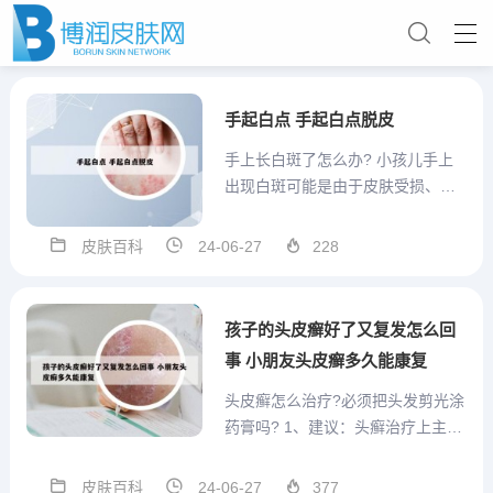
手起白点 手起白点脱皮
手上长白斑了怎么办? 小孩儿手上
出现白斑可能是由于皮肤受损、化
学物质刺激或者白癜风。如果出现
上述情况，家长一定要密切观察，
皮肤百科
24-06-27
228
及时就医，查明病因。皮肤受损如
果皮肤被烧伤或者烫伤，新长出来
的皮肤颜色是会比其他皮肤浅的。
孩子的头皮癣好了又复发怎么回
化学物质刺激如果接触了有刺激...
事 小朋友头皮癣多久能康复
头皮癣怎么治疗?必须把头发剪光涂
药膏吗? 1、建议：头癣治疗上主要
是剪发，每天洗头。同时用10%硫
磺软膏外涂，内服抗真菌药物，如
皮肤百科
24-06-27
377