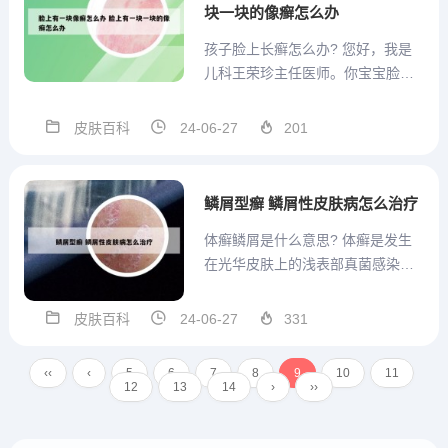
块一块的像癣怎么办
孩子脸上长癣怎么办? 您好，我是
儿科王荣珍主任医师。你宝宝脸上
长的白癣，是否皮肤发白且较粗
糙，边缘清楚的一块块的小白斑，
皮肤百科
24-06-27
201
医学上称寻常糠疹。假如是这样，
可能和宝宝皮肤较嫩，对花草或外
界污染物过敏所致。一般发生在春
鳞屑型癣 鳞屑性皮肤病怎么治疗
秋天多见。这种情况不需要特殊
体癣鳞屑是什么意思? 体癣是发生
治...
在光华皮肤上的浅表部真菌感染，
体癣致病菌为毛癣菌属，小孢子菌
属，或表皮癣菌属，可因直接接触
皮肤百科
24-06-27
331
病人或间接通过病人带菌的衣服，
用具而传染。多汗，潮湿以及皮肤
‹‹
‹
5
6
7
8
9
10
11
浅表外伤常是此病传染的有利条
12
13
14
›
››
件，长期应用皮质素类激素也有
利...