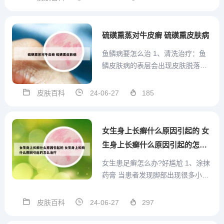
伊曲康唑等，对于病发最好烧掉，
使用的生活用品及理发工具做好消
毒。头上长藓用什么药好 你好，据
硫磺熏蒸对牛皮癣 硫磺熏皮肤病
你所说症状判断以股改...
鱼鳞病要怎么治 1、清洗治疗：鱼
鳞皮肤病的表层会出现皮肤脱落的
现象，这是因为严重的皮肤干燥而
造成，那么平时可以通过使用一些
皮肤百科
24-06-27
185
护理液清洗的方法来治疗，适当的
使用一些含碱量比较高的高锰酸钾
溶液，这样可以杀菌消毒，还能够
女生身上长癣什么原因引起的 女
修复皮肤，防止皮肤的脱落，皮...
生身上长癣什么原因引起的怎么
治疗
女生患足癣怎么办?好尴尬 1、涂抹
药膏 当患者发现脚部出现很多小水
泡，并且里面还有一些浑浊的液
体，而且感觉到瘙痒后，就说明脚
皮肤百科
24-06-27
297
部是被真菌感染了。当出现这样的
症状之后，患者可以涂抹一些抗感