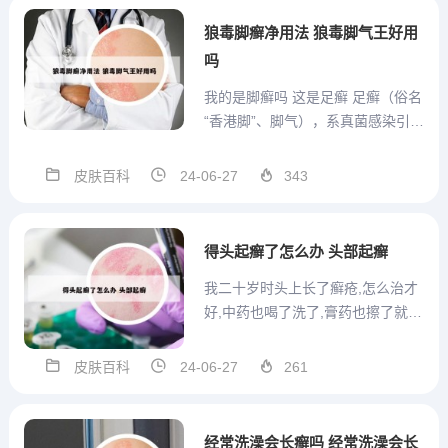
染的药膏，在涂抹药膏的时候，要
狼毒脚癣净用法 狼毒脚气王好用
保证患处的干净，并且进行大...
吗
我的是脚癣吗 这是足癣 足癣（俗名
“香港脚”、脚气），系真菌感染引
起，其皮肤损害往往是先单侧（即
单脚）发生，数周或数月后才感染
皮肤百科
24-06-27
343
到对侧。水疱主要出现在趾腹和趾
侧，最常见于三四趾间，足底亦可
出现，为深在性小水疱，可逐渐融
得头起癣了怎么办 头部起癣
合成大疱。足癣的皮肤损害...
我二十岁时头上长了癣疮,怎么治才
好,中药也喝了洗了,膏药也擦了就好
几... 在服用灰黄酶素时最好同时进
高脂餐以便于药物吸收。应用超过
皮肤百科
24-06-27
261
一月均注意检查肝肾功能及血常
规。 头癣（tinea capitis）是由皮肤
癣菌感染头皮及毛发所致的疾
经常洗澡会长癣吗 经常洗澡会长