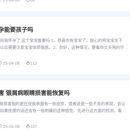
25-04-08
86
孕能要孩子吗
间我怀孕了,这个宝宝能要吗 1、恭喜你有宝宝了，放心的把宝宝生下
以后需要注意宝宝体质锻炼。2、你好，这种情况，要看你丈夫用的什么
或者一些免疫调剂，可能会有很小影响。大多数中成药不会对使得...
25-04-08
112
害 银屑病眼睛损害能恢复吗
、肤损害指的是在皮肤表面有一些皮疹，或者说是一些不良的表现，会让
如果抚摸的话还会有一些刺痛的这种感觉，先进行这方面的检测，看一
不良的疾病，对皮肤产生了这种不良的影响，及时进行治疗，避免对...
25-04-08
107