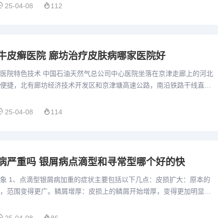
25-04-08
112
牛皮癣医院 廊坊治疗皮肤病哪家医院好
医院特色技术 中国石油天然气总公司中心医院坐落在京津走廊上的河北
便捷，北有廊坊经济技术开发区和京津塘高速公路，南沿铁路干线直通
地区，京九铁路也在此经过。中国石油中心医院暨管道局总医院，是...
25-04-08
114
病严重吗 银屑病点滴型和寻常型哪个好的快
象 1、点滴型银屑病加重的症状主要包括以下几点：皮损扩大：原本的
，范围变得更广。鳞屑增厚：皮损上的鳞屑开始增厚，变得更加明显。
觉到瘙痒感明显增强，难以忍受。皮损融合：不断扩展的点滴状皮损...