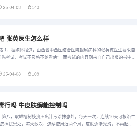
25-04-08
140
吧 张英医生怎么样
套路 1、据媒体报道，山西省中西医结合医院银屑病科的张英栋医生要求自
前先考试，考试不及格不给看病”。而考试的内容则来自自己出版的书中，
。张医生表示考试只要求住院的病人参加，从未强迫患者去...
25-04-08
108
毒行吗 牛皮肤癣能控制吗
1、第八，取鲜榆树枝挤压出汁液涂抹患处，每天一次，连续10天可根治牛
皮擦拭患处，每天数次，连续使用近两个月，皮肤逐渐光滑，不再起皮
蛋浸泡陈醋，取出蛋黄蛋清调匀后涂抹患处，每次涂抹2分钟，...