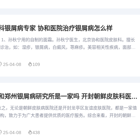
科银屑病专家 协和医院治疗银屑病怎么样
 1、孙秋宁用的自制的面霜。孙秋宁医生，北京协和医院皮肤科。擅长
诊治，如：湿疹，银屑病，白癜风，荨麻疹。美容相关性疾病，面部痤
性皮炎，男女性脱发。2、不要长时间站在太阳底下，紫外线会伤害...
25-04-08
109
开封朝鲜医院和郑州银屑病研究所是一家吗 开封朝鲜皮肤科医院治疗脱发吗
总之，无论是朝鲜皮肤病医院还是开封龙亭区友谊皮肤医院，都是一家值
构，致力于为广大患者提供优质的医疗服务。综合来看，开封的朝鲜皮
服务质量以及诚信度方面都存在明显的问题。患者在选择这类医院时...
25-04-08
438