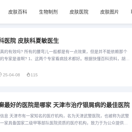
皮肤百科
生物制剂
皮肤医院
皮肤图片
科医院 皮肤科夏敏医生
真的有效吗? 所有的腰弯儿一般都是有一点效果，但是并不能依赖那个
的专家是谁啊? 1、这两个专家看病技术都好。根据快懂百科资料，胡子
，淮北市名老中医。胡子生从事中医临床及教学工作50多年，...
25-04-08
115
癣最好的医院是哪家 天津市治疗银屑病的最佳医院
信息 天津市有一家知名的医疗机构，名为天津武警医院，也被称为武警
一家具备国家二级甲等部队医院资质的医疗机构，致力于为公众提供高
院的特色科室包括白癜风科、牛皮癣科、皮肤科以及神经外科的癫痫...