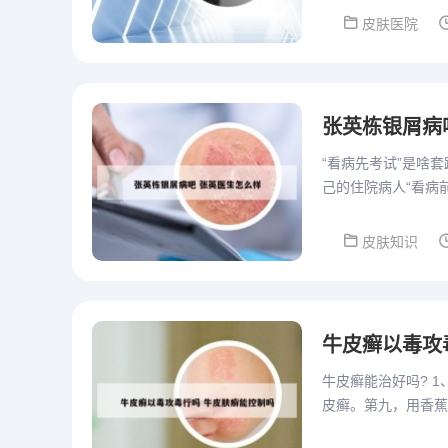
皮肤医院
张英栋银屑病
“看病先考试”是啥
己的住院病人“看病
并推荐购买这些书籍
皮肤知识
牛皮癣以毒攻
牛皮癣能治好吗? 
皮癣。第九，用香蕉
也不痒。第十，用鸡