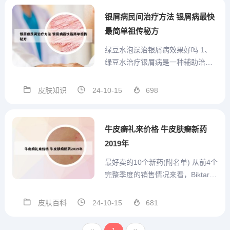
除了基因因素主导以外，最主要的
银屑病民间治疗方法 银屑病最快
是由外界因素诱发，往往是由于...
最简单祖传秘方
绿豆水泡澡治银屑病效果好吗 1、
绿豆水治疗银屑病是一种辅助治
疗，但并不是所有的患者可以使
用。可以适当使用偏方，但如果有
皮肤知识
24-10-15
698
不良反应的话，不仅不能治愈疾
病，但也能导致疾病，如果长期使
用，但也可能引起其他疾病。2、但
牛皮癣礼来价格 牛皮肤癣新药
是民间可能有的患者用这种方法觉
2019年
着...
最好卖的10个新药(附名单) 从前4个
完整季度的销售情况来看，Biktarvy
是最成功的抗HIV新药，销售额达到
14亿美元。 吉利德采用突破性的小
皮肤百科
24-10-15
681
包装，使该药总重量仅为275毫克，
大大减轻患者服药的心理负担。与