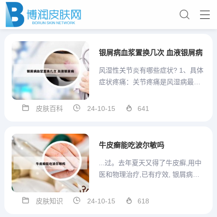
银屑病血浆置换几次 血液银屑病
风湿性关节炎有哪些症状? 1、具体
症状疼痛：关节疼痛是风湿病最常
见的症状，全身关节都有可能发生
疼痛，但是肢体和躯干部位的疼痛
皮肤百科
24-10-15
641
和可能引起内脏和神经系统的病
变。肌肉也会出现疼痛症状，而且
还可能出现肌无力、肌酶升高、肌
牛皮癣能吃波尔敏吗
原性损害等，如系统性红斑狼疮...
...过。去年夏天又得了牛皮癣,用中
医和物理治疗,已有疗效, 银屑病并
不是通过接触性传播的，因为银屑
病并没有传染源，根本没有传染
皮肤知识
24-10-15
618
性，银屑病的病因并不是特别明