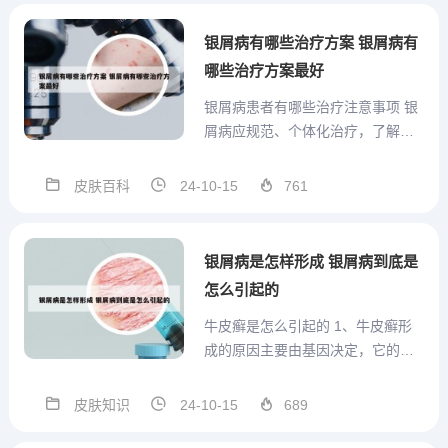
确，但是医生一般都认为跟精神因
素和外界环境有很大的关系，所以
银屑病有哪些治疗方案 银屑病有
在平常生活中一定要保持一...
哪些治疗方案最好
银屑病患者有哪些治疗注意事项 银
屑病应规范、个体化治疗，了解药
物不良反应，定期监控身体指标。
点滴状银屑病主要注意的事项：第
皮肤百科
24-10-15
761
要生活规律，保持心情舒畅，不能
生气、上火、劳累、熬夜。所以我
们就建议患者避免去抓挠，避免产
银屑病是怎样形成 银屑病到底是
生新的刺激，避免带来银屑病皮...
怎么引起的
牛皮癣是怎么引起的 1、牛皮癣形
成的原因主要由基因决定，它的诱
发因素主要为后天外界的因素。通
常情况下，由于其为基因决定，所
皮肤知识
24-10-15
689
以它具有一定的家族遗传倾向，但
它不属于遗传病。银屑病的发生，