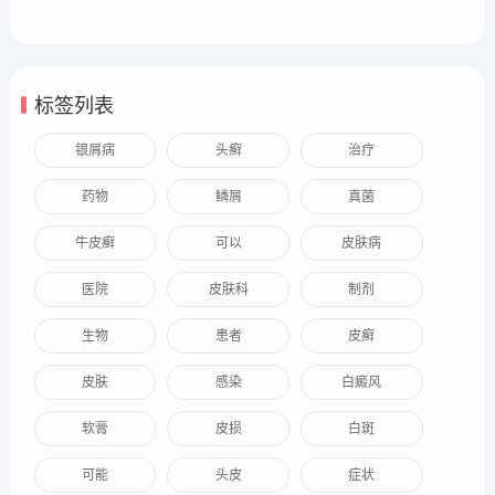
标签列表
银屑病
头癣
治疗
药物
鳞屑
真菌
牛皮癣
可以
皮肤病
医院
皮肤科
制剂
生物
患者
皮癣
皮肤
感染
白癜风
软膏
皮损
白斑
可能
头皮
症状