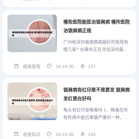
物，有花生，鸡蛋，瘦肉，牛奶。
建议忌食辛辣刺激食物。2、蔬菜水
果类：牛皮癣患者忌吃如生姜、芫
哪些医院能医治银屑病 哪所医院
荽、大头菜、香椿、尖...
治银屑病正规
广州和深圳看银屑病最好的医院有
哪几家? 如果你正在寻找深圳最好
的皮肤科医院，福田武警皮肤病医
院无疑是一个值得信赖的去处，期
皮肤医院
24-10-30
137
待能为你的健康提供有力支持。深
圳市皮肤病医院最好的是深圳肤康
皮肤病专科门诊部。深圳肤康皮肤
银屑病有红印是不是要发 银屑病
病专科门诊部在深圳市治疗皮肤...
发红是在好吗
龟头有红印是梅毒吗 1、梅毒在所
有性病中是后果最严重的一种，龟
头上仅仅有红疹或者红印不能说明
是梅毒的问题。如果患者在一个月
皮肤知识
24-10-30
140