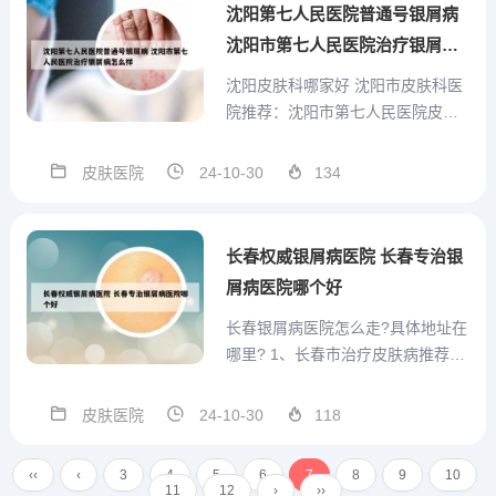
其中包括医学博士、博士生导师以
沈阳第七人民医院普通号银屑病
及享受国务院特殊津贴的专家...
沈阳市第七人民医院治疗银屑病
怎么样
沈阳皮肤科哪家好 沈阳市皮肤科医
院推荐：沈阳市第七人民医院皮肤
科。 该医院皮肤科是沈阳地区具有
较高声誉的皮肤科之一，专业治疗
皮肤医院
24-10-30
134
各种皮肤疾病，拥有丰富的诊疗经
验和先进的医疗设备。 推荐理由
一：专业团队。沈阳市第七人民医
长春权威银屑病医院 长春专治银
院皮肤科拥有一支专业、经验...
屑病医院哪个好
长春银屑病医院怎么走?具体地址在
哪里? 1、长春市治疗皮肤病推荐去
吉林大学第一医院皮肤科。吉林大
学第一医院皮肤科是长春市乃至吉
皮肤医院
24-10-30
118
林省内治疗皮肤病的权威机构之
一。该医院拥有一支经验丰富、专
‹‹
‹
3
4
5
6
7
8
9
10
业技术过硬的医疗团队，针对各种
11
12
›
››