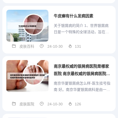
之内有过不洁性生活，比较担心该
方面的问题，应该向医生如实反映
不洁性生活病史，医生会简单通过
牛皮癣有什么发病因素
抽血化验梅毒螺旋体的技术确认...
关于银屑病的简介 1、世界银屑病
日是一个特殊的全球活动，旨在提
高对这一疾病及其影响的认识，让
决策者意识到银屑病基金会的重要
皮肤百科
24-10-30
131
性和需要更多的支持。据估计，全
球有大约25亿人受银屑病困扰，病
因复杂，涉及遗传、感染、代谢、
南京最权威的银屑病医院是哪家
免疫和内分泌等多个方面，尽...
医院 南京最权威的银屑病医院是
哪家医院好
南京华厦银屑病怎么样-医生挂号指
南 好。南京华厦银屑病科是由一批
临床经验丰富的主治医师以上职称
的医务人员组成，熟悉银屑病科常
皮肤医院
24-10-30
126
见病、多发病、疑难病的诊治，尤
其在治疗习惯性银屑病、复发型银