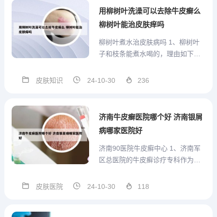
屑病、重症银屑病等方面具有显著
用柳树叶洗澡可以去除牛皮癣么
优势。南京华厦银屑病医院多...
柳树叶能治皮肤痒吗
柳树叶煮水治皮肤病吗 1、柳树叶
子和枝条能煮水喝的，理由如下：
柳树的枝、叶、花、皮、根，均可
入药，柳絮，性凉味甘，可治黄
皮肤知识
24-10-30
236
疸、咯血等；柳叶，有清 热解毒、
利湿消肿之功；柳枝，是中医传统
的接骨妙药；柳根，能祛风利湿、
济南牛皮癣医院哪个好 济南银屑
消肿止痛，可 治疗乳痛、牙痛...
病哪家医院好
济南90医院牛皮癣中心 1、济南军
区总医院的牛皮癣诊疗专科作为医
院的重要科室，致力于为牛皮癣疾
病患者提供专业服务。这里的专家
皮肤医院
24-10-30
118
团队由多名在牛皮癣疾病治疗领域
有着深厚造诣的专家和教授构成，