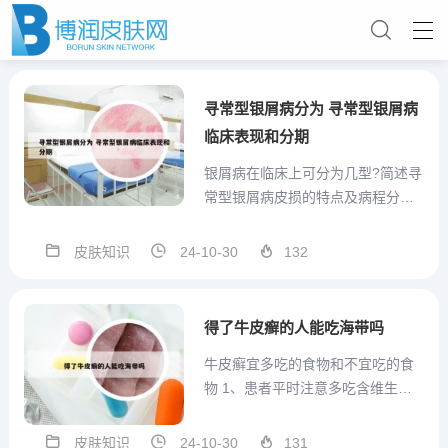
寻常型银屑病分为 寻常型银屑病
临床表现和分期
银屑病在临床上可分为几型?简述寻
常型银屑病皮损的特点及病程分
期... 1、银屑病一般可分为四型：寻
常型、脓疱型、关节病型与红皮病
皮肤知识
24-10-30
132
型。寻常型银屑病的皮损特点是：
淡红色或红色丘疹、斑丘疹或斑
块，境界明显，表面被覆多层银白
得了牛皮癣的人能吃海带吗
色鳞屑，刮除鳞屑可露出半...
牛皮癣宜多吃的食物和不宜吃的食
物 1、患者平时注意多吃含维生素a
丰富的食物，例如牛奶，蛋黄，绿
叶蔬菜。和含有维生素b29丰富的食
皮肤知识
24-10-30
131