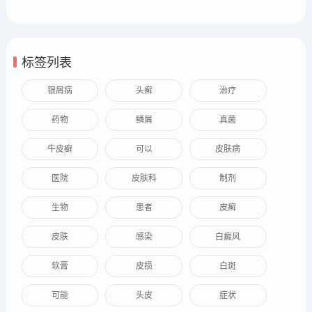
标签列表
银屑病
头癣
治疗
药物
鳞屑
真菌
牛皮癣
可以
皮肤病
医院
皮肤科
制剂
生物
患者
皮癣
皮肤
感染
白癜风
软膏
皮损
白斑
可能
头皮
症状