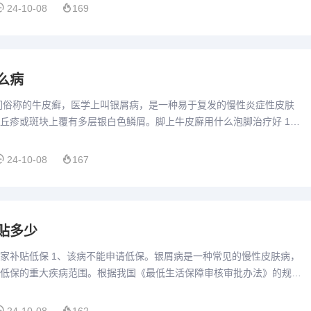
24-10-08
169
么病
们俗称的牛皮癣，医学上叫银屑病，是一种易于复发的慢性炎症性皮肤
丘疹或斑块上覆有多层银白色鳞屑。脚上牛皮廯用什么泡脚治疗好 1、
脚，对于牛皮癣患者保持旺盛的精力大有裨益 。用醋泡脚可以协调...
24-10-08
167
贴多少
家补贴低保 1、该病不能申请低保。银屑病是一种常见的慢性皮肤病，
低保的重大疾病范围。根据我国《最低生活保障审核审批办法》的规
满足一定的经济条件，如家庭年收入低于当地最低生活保障标准，且