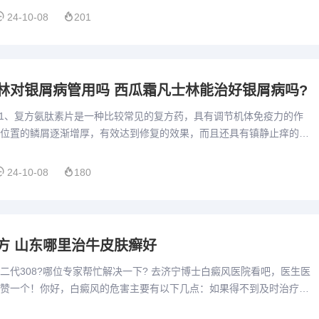
24-10-08
201
林对银屑病管用吗 西瓜霜凡士林能治好银屑病吗?
 1、复方氨肽素片是一种比较常见的复方药，具有调节机体免疫力的作
位置的鳞屑逐渐增厚，有效达到修复的效果，而且还具有镇静止痒的作
所出现的丘疹等变态反应，能够有效通过多角度来达到治疗的作用。...
24-10-08
180
方 山东哪里治牛皮肤癣好
二代308?哪位专家帮忙解决一下? 去济宁博士白癜风医院看吧，医生医
赞一个！你好，白癜风的危害主要有以下几点：如果得不到及时治疗，
大面积白癜风，可导致排汗不畅、皮肤细胞代谢紊乱，有可能诱...