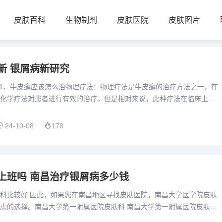
皮肤百科
生物制剂
皮肤医院
皮肤图片
新 银屑病新研究
 1、牛皮癣应该怎么治物理疗法：物理疗法是牛皮癣的治疗方法之一，在
化学疗法对患者进行有效的治疗。但是相对来说，此种疗法在临床上应
副作用较小，但在治疗过程中对光波的波长要求严格，如果长时间...
24-10-08
178
上班吗 南昌治疗银屑病多少钱
科比较好 因此，如果您在南昌地区寻找皮肤医院，南昌大学医学院皮肤
虑的选择。南昌大学第一附属医院皮肤科 南昌大学第一附属医院皮肤科
的皮肤科之一，多年来积累了丰富的诊疗经验。科室拥有先进的诊...