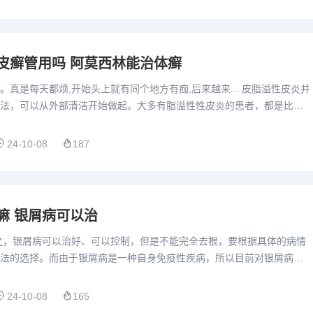
皮癣管用吗 阿莫西林能治体癣
。真是每天都烦,开始头上就有同个地方有痂,后来越来... 皮脂溢性皮炎并
法，可以从外部清洁开始做起。大多有脂溢性性皮炎的患者，都是比较
还伴有着毛囊炎。他们的头发很容易出油而且一两天的时候...
24-10-08
187
嘛 银屑病可以治
之，银屑病可以治好、可以控制，但是不能完全去根，要根据具体的病情
法的选择。而由于银屑病是一种自身免疫性疾病，所以目前对银屑病的
底保证患者一次治愈，永远不再复发，而且银屑病患者基本上是不会...
24-10-08
165