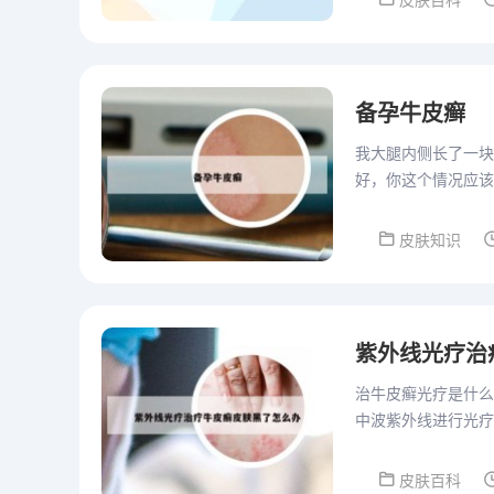
皮肤百科
备孕牛皮癣
我大腿内侧长了一块看
好，你这个情况应该
和皱褶部位，严重者
皮肤知识
紫外线光疗治
治牛皮癣光疗是什么
中波紫外线进行光疗
长时间的阳光照射或
皮肤百科