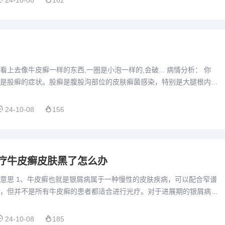
24-10-08
162
上去像牛皮癣一样的东西,一圈是小泡一样的,会破... 病情分析： 你
是股癣的症状。股癣是腹股沟部位的皮肤癣菌感染，特别是大腿根内侧
常可累及到腹部和臀部。可以使用孚琪（联苯苄唑乳膏剂）和...
24-10-08
156
疗牛皮癣皮肤黑了怎么办
意思 1、牛皮癣也就是银屑病属于一种慢性的皮肤疾病，可以配合窄谱
，但并不是所有牛皮癣的患者都适合进行光疗。对于进展期的银屑病，
者外伤刺激都可能会导致银屑病的加重。此时最好是不要使用光疗，...
24-10-08
185