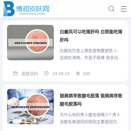
白癜风可以吃猪肝吗 白斑能吃猪
肝吗
白癜风饮食上哪些食物要避免 1、
忌胡吃海喝、作息不规律 很多白癜
风患者忌不住嘴，天天不是炸串，
就是啤酒小龙虾，这种饮食习惯是
皮肤百科
24-09-13
200
万万不可取的。研究证明，微量元
素缺乏和比例失调都可导致黑色素
细胞合成障碍。其中以铜和锌对白
银屑病导致腿毛脱落 银屑病导致
癜风的关系最为密切。2、由...
腿毛脱落吗
为什么有的男人腿毛很稀少? 男人
没腿毛被调侃的原因主要是因为雄
激素不足，导致毛发稀疏，这在某