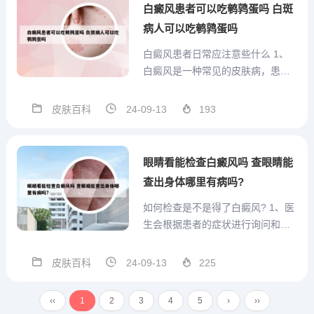
医院挂皮肤科就诊哦。意见建议：
白癜风患者可以吃鹌鹑蛋吗 白斑
发现白癜风后要尽快到...
病人可以吃鹌鹑蛋吗
白癜风患者日常应注意些什么 1、
白癜风是一种常见的皮肤病，患者
需要在日常生活中注意一些事项，
以下是一些注意事项。患有白癜风
皮肤百科
24-09-13
193
的人应避免暴露在强烈的阳光下。
阳光中的紫外线会刺激黑色素细胞
的损伤，增加色素缺乏的可能性。
眼睛看能检查白癜风吗 查眼睛能
因此，在户外活动时应尽量选择...
查出身体哪里有病吗?
如何检查是不是得了白癜风? 1、医
生会根据患者的症状进行询问和观
察。白癜风的主要症状就是皮肤上
出现明显的白斑，可能会伴随着轻
皮肤百科
24-09-13
225
微的瘙痒或刺痛感。医生会详细询
问患者关于白斑出现的时间、部
‹‹
1
2
3
4
5
›
››
位、大小以及是否有扩散的情况