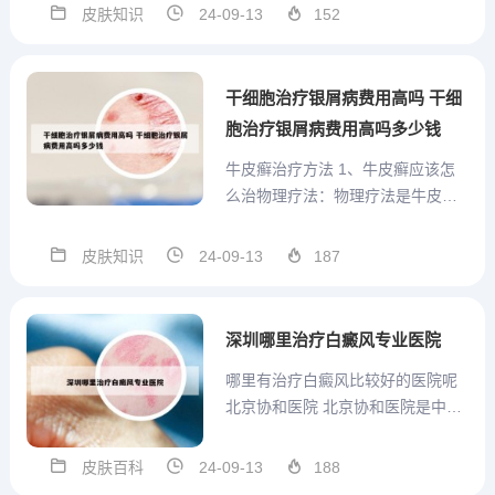
性，炎症性的皮肤病。那么其治疗
皮肤知识
24-09-13
152
方法有哪些呢？德国WaldmannUV
B系列紫外光皮肤病治疗仪在国际上
获得了很高的治疗评价。该系列仪
干细胞治疗银屑病费用高吗 干细
器经世界...
胞治疗银屑病费用高吗多少钱
牛皮癣治疗方法 1、牛皮癣应该怎
么治物理疗法：物理疗法是牛皮癣
的治疗方法之一，在临床上主要是
应用光化学疗法对患者进行有效的
皮肤知识
24-09-13
187
治疗。但是相对来说，此种疗法在
临床上应用的时间较短，虽然副作
用较小，但在治疗过程中对光波的
深圳哪里治疗白癜风专业医院
波长要求严格，如果长时间使用...
哪里有治疗白癜风比较好的医院呢
北京协和医院 北京协和医院是中国
著名的综合性医院，其皮肤科在国
内享有很高的声誉。该医院拥有一
皮肤百科
24-09-13
188
支专业的白癜风诊疗团队，采用先