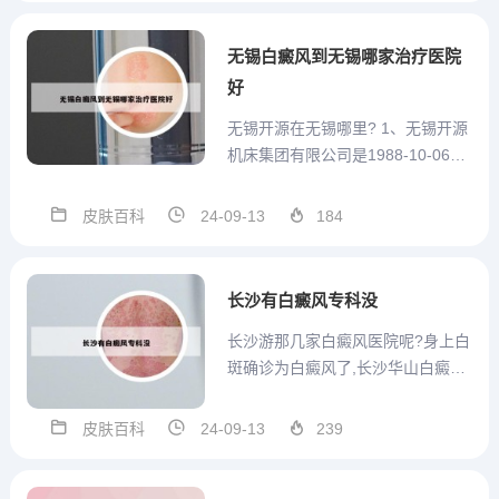
进的诊疗技术和设备，为白癜风患
者提供全方位的治疗服务。 北京大
无锡白癜风到无锡哪家治疗医院
学人民医院 北京大学人民...
好
无锡开源在无锡哪里? 1、无锡开源
机床集团有限公司是1988-10-06在
江苏省无锡市注册成立的有限责任
公司，注册地址位于无锡市胡埭工
皮肤百科
24-09-13
184
业园北区D6地块。无锡开源机床集
团有限公司的统一社会信用代码/注
册号是913202001360079144...
长沙有白癜风专科没
长沙游那几家白癜风医院呢?身上白
斑确诊为白癜风了,长沙华山白癜风
医院... 百度搜索结果显示，你提到
的这家医院属于盈利性医疗机构，
皮肤百科
24-09-13
239
也就是私立医院。如果担心效果，
你可以去湘雅二医院这种大型公立