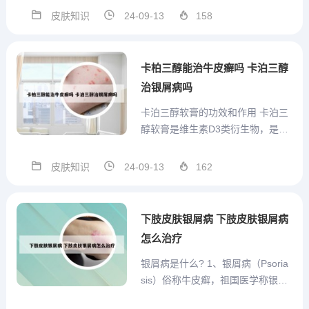
些文化中被视为不够男性化或缺乏
皮肤知识
24-09-13
158
男子气概的象征。男性体毛的多少
与雄性激素的水平密切相关。雄性
激素是影响男性毛发生长的主要因
卡柏三醇能治牛皮癣吗 卡泊三醇
素，当雄性激素分泌充足时，男...
治银屑病吗
卡泊三醇软膏的功效和作用 卡泊三
醇软膏是维生素D3类衍生物，是不
含激素，在临床上主要用于治疗银
屑病。尤其是银屑病经过早期治疗
皮肤知识
24-09-13
162
以后，用于后期的巩固维持治疗。
用该药治疗银屑病的时候起效稍
慢，但是相比激素类药物可以长时
下肢皮肤银屑病 下肢皮肤银屑病
间使用。卡泊三醇软膏的主要成...
怎么治疗
银屑病是什么? 1、银屑病（Psoria
sis）俗称牛皮癣，祖国医学称银屑
病为白疕，是常见的慢性，复发