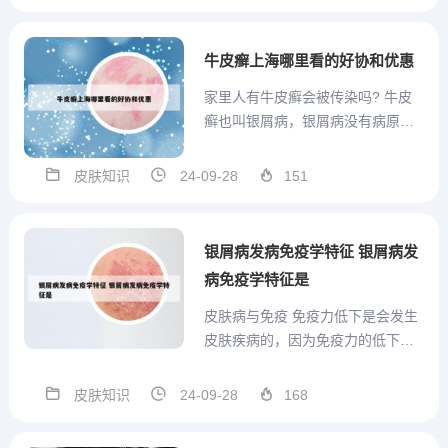
药时，应该遵守佛教的五戒十善等
戒律，避免食用荤腥、杀生等行
为。 查看药物成分：在购买中药
牛皮癣上海哪里看的好协和优惠
时，应该查看药物的成分表，确
家里人有牛皮癣会被传染吗? 牛皮
保...
癣也叫银屑病，银屑病没有病原
菌，不具有传染性。银屑病属于慢
性炎症性皮肤病，原因比较复杂，
皮肤知识
24-09-28
151
目前不明确，常见原因如下：遗传
因素，如果父母患有银屑病，子代
患银屑病的概率会增高；环境因
银屑病发病免疫学特征 银屑病发
素；免疫炎症反应，患者体内存在
病免疫学特征是
某...
皮肤病与免疫 免疫力低下是会发生
皮肤疾病的，因为免疫力的低下有
可能导致真菌等感染。 皮肤病是比
较顽固的疾病，在药物治疗的同
皮肤知识
24-09-28
168
时，需要积极的调整肌体的免疫
力，这样康复的速度会快。脸上老