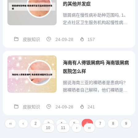
的其他并发症
银屑病在慢性病补助种范围吗, 1、
定点社区卫生服务机构起慢性病付
标准为200元。定点专科医院中的一
级医院慢性病起付标准为200元，二
皮肤知识
24-09-28
157
级医院起慢性病付标准为400元。在
起付标准以上、门诊慢性病年度最
高支付限额以下的医疗费用按比例
海南有人得银屑病吗 海南银屑病
报销，门诊统筹...
医院怎么样
据说海南三亚的裸晒者是患病吗?
据裸晒者自己解释，他们裸晒是为
了治疗皮肤病。记者问他们为什么
不选择隐蔽的地方裸晒，他们并没
皮肤知识
24-09-28
241
有裸泳在国外被认为是全身心接触
大自然的方式，也是国外较崇尚的
‹‹
‹
2
3
4
5
6
7
8
9
一种旅游休闲方式。该网友的3名女
10
11
›
››
性朋友见此情景，立刻掩面转...