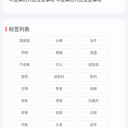
标签列表
银屑病
头癣
治疗
药物
鳞屑
真菌
牛皮癣
可以
皮肤病
医院
皮肤科
制剂
生物
患者
皮癣
皮肤
感染
白癜风
软膏
皮损
白斑
可能
头皮
症状