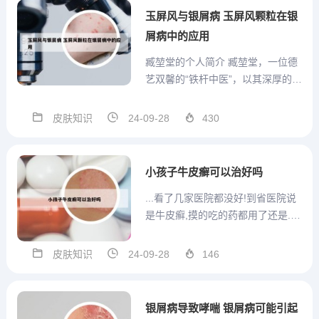
出油、长痘痘，很多人首先想到的
玉屏风与银屑病 玉屏风颗粒在银
可能是皮肤问题，但很有可能是
屑病中的应用
免...
臧堃堂的个人简介 臧堃堂，一位德
艺双馨的“铁杆中医”，以其深厚的医
学造诣和高尚的医德在学生心中树
立了卓越的导师形象。他出生于中
皮肤知识
24-09-28
430
医世家，自幼随祖父臧文辉习医，
秉承济世救人的祖训。参酌古今、
兼通医药、德艺双馨的“铁杆中医”—
小孩子牛皮癣可以治好吗
臧堃堂教授 ——学生...
...看了几家医院都没好!到省医院说
是牛皮癣,摸的吃的药都用了还是...
1、牛皮癣不是皮肤病，而是免疫疾
病，激素不能治疗牛皮癣（大部分
皮肤知识
24-09-28
146
药膏都是激素类药），而且很可能
加重病情，我小时候父母长期给我
用肤轻松，结果越来越严重；最好
银屑病导致哮喘 银屑病可能引起
不用激素尤其不...