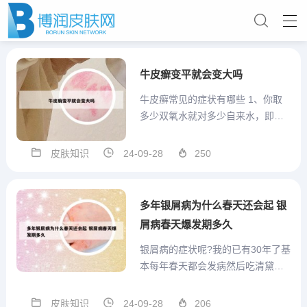
牛皮癣变平就会变大吗
牛皮癣常见的症状有哪些 1、你取
多少双氧水就对多少自来水，即所
谓50%的双氧水，一天一般涂2一3
次，只涂有癣处，如涂在好皮肤上
皮肤知识
24-09-28
250
有些杀疼，皮肤发白。有裂口处不
宜涂。涂后需忌口，辛辣、油腻等
食物。2、⑩点滴型银屑病：发病较
多年银屑病为什么春天还会起 银
早，常见于年轻人，发病...
屑病春天爆发期多久
银屑病的症状呢?我的已有30年了基
本每年春天都会发病然后吃清黛丸
或者... 1、◆你好，如果患者患上牛
皮癣，需要及时的冶疗，以免病情
皮肤知识
24-09-28
206