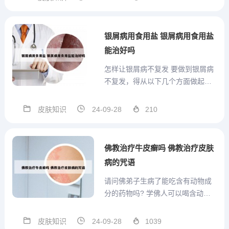
迅速遍布全身，辐射对牛皮癣病情
一般是没有影响的，考虑多是由于
使用电脑时间过长劳累诱发的。应
银屑病用食用盐 银屑病用食用盐
注意劳逸结合。另外...
能治好吗
怎样让银屑病不复发 要做到银屑病
不复发，得从以下几个方面做起：
要正确的认识银屑病，选择正确正
规的治疗方案以及适当锻炼，避免
皮肤知识
24-09-28
210
焦虑的情绪。预防感染，尤其是要
避免链球菌感染。要避免受潮、着
凉，尽量避免大冷大热的刺激，保
佛教治疗牛皮癣吗 佛教治疗皮肤
持居住场所通风、干燥。为了避...
病的咒语
请问佛弟子生病了能吃含有动物成
分的药物吗? 学佛人可以喝含动物
药材的中药，但需要注意以下几
点： 遵守佛教戒律：学佛人在喝中
皮肤知识
24-09-28
1039