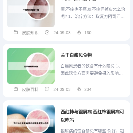
对食物中的维生素B维生素B2...
癣;不痒也不痛.红不痒但掉皮怎么治
呢? 1、治疗方法：取复方阿司匹林
片20片，碾成粉末，与40克牙膏调
匀，用温水洗净脚后，擦干，涂擦
皮肤知识
24-09-03
160
于患处。每日3次，7天为1上疗程，
对未愈者可行两个疗程。结果痊愈3
45例，瘙痒症状完全消失，局部皮
关于白癜风食物
肤恢复正常...
白癜风患者的饮食有什么禁忌 1、
因此饮食方面需要避免摄入影响皮
肤黑色素生成的食物，其中各类刺
激性食物和富含维生素C的食物要少
皮肤百科
24-09-03
234
吃。葡萄含有维生素C，但含量极少
（100克葡萄只有4毫克维生素
C），因此可以适量吃点。2、日常
西红柿与银屑病 西红柿银屑病可
饮食一定要注意营养搭配...
以吃吗
银屑病的饮食禁忌有哪些 你好，银