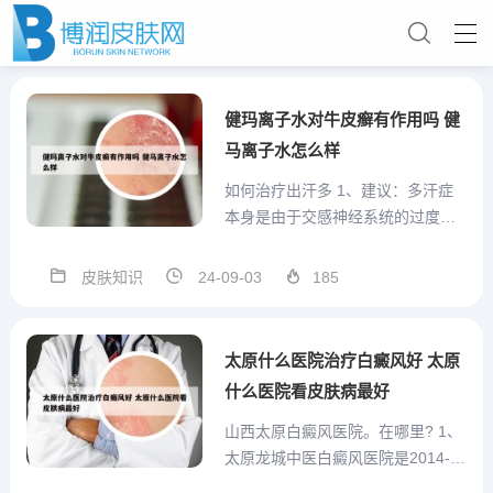
健玛离子水对牛皮癣有作用吗 健
马离子水怎么样
如何治疗出汗多 1、建议：多汗症
本身是由于交感神经系统的过度亢
进造成的，治疗的方法必需针对交
感神经系统。局部以药物涂抹或电
皮肤知识
24-09-03
185
离子透入疗法，可达成短时间的止
汗作用。至目前为止，仅有手术才
可以真正根治。2、没有出汗多怎么
太原什么医院治疗白癜风好 太原
根治的说法，出汗多可能跟新...
什么医院看皮肤病最好
山西太原白癜风医院。在哪里? 1、
太原龙城中医白癜风医院是2014-1
1-04在山西省太原市迎泽区注册成