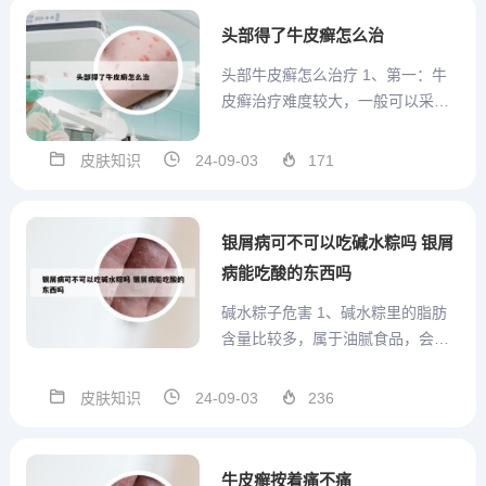
后出现有黑印的情况，一般是属于
头部得了牛皮癣怎么治
黑色素沉淀而导致的症状，通...
头部牛皮癣怎么治疗 1、第一：牛
皮癣治疗难度较大，一般可以采用
中药综合防治。尽量减少和降低其
复发几率，平时也要加强锻炼，提
皮肤知识
24-09-03
171
高自身的免疫抵抗机能。第二：也
可以用中药外洗的方式来治疗牛皮
癣。2、根据临床特点可分为黄癣、
银屑病可不可以吃碱水粽吗 银屑
白癣、脓癣等症型，治疗主要...
病能吃酸的东西吗
碱水粽子危害 1、碱水粽里的脂肪
含量比较多，属于油腻食品，会增
加人体血液的粘稠度，患有高血
压、高血脂、冠心病的人如果吃的
皮肤知识
24-09-03
236
太多，会加重患者的心脏负担和缺
血程度，诱发心绞痛和心肌梗塞。
2、影响身体对营养的吸收 食用碱
牛皮癣按着痛不痛