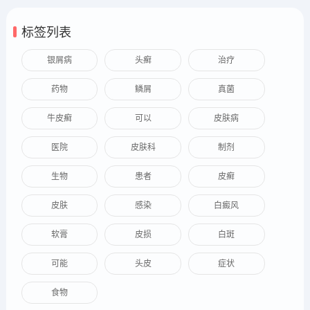
标签列表
银屑病
头癣
治疗
药物
鳞屑
真菌
牛皮癣
可以
皮肤病
医院
皮肤科
制剂
生物
患者
皮癣
皮肤
感染
白癜风
软膏
皮损
白斑
可能
头皮
症状
食物