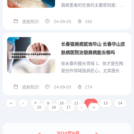
屑病患者的饮食的主要原则是：忌
酒、忌海鲜、忌辛辣。蔬菜水果
类：银屑病患者忌吃如生姜、芫
皮肤知识
24-09-03
192
荽、大头菜、香椿、尖椒等，建议
多吃吃新鲜的水果、蔬菜、如苹
果、梨、香蕉、橙子等新鲜绿叶蔬
长春银屑病就询华山 长春华山皮
菜、豆腐、苦瓜等清淡饮食。牛皮
肤病医院治银屑病能去根吗
癣患...
徐永春的擅长领域 1、徐才提在陶
瓷创作领域独具匠心，尤其擅长捏
塑、镶嵌制作和新瓷种的开发。他
的作品以新颖别致的技法，生动传
皮肤知识
24-09-03
174
神的描绘，大气典雅的风格，以及
富含深意的内涵著称。他特别擅长
‹‹
‹
8
9
10
11
12
13
14
表现传统历史人物和花卉瓜果，多
15
16
17
›
››
次参展并屡获大奖，其中包括首...
«
2024年9月
»