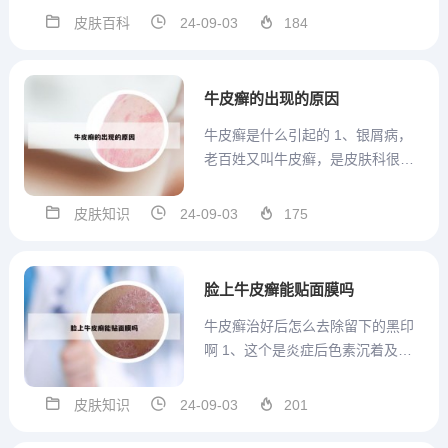
立的个人独资企业，注册地址位于
皮肤百科
24-09-03
184
太原市迎泽区起凤街20号1-3层。太
原龙城中医白癜风医院的统一社会
信用代码/注册号是91140106317...
牛皮癣的出现的原因
牛皮癣是什么引起的 1、银屑病，
老百姓又叫牛皮癣，是皮肤科很常
见的红斑鳞屑类疾病。本病的发病
原因不是特别清楚，但基本考虑是
皮肤知识
24-09-03
175
遗传、免疫以及内、外界环境因素
等综合作用引起的，部分银屑病也
可能和细菌感染有关。尤其是点滴
脸上牛皮癣能贴面膜吗
状银屑病，发病前有急性扁桃体...
牛皮癣治好后怎么去除留下的黑印
啊 1、这个是炎症后色素沉着及减
退，可以不用处理，先观察一下，
慢慢会好的，一般三个月到半年左
皮肤知识
24-09-03
201
右可以恢复到正常皮肤的，部分人
时间会更长一些。2、牛皮癣在治愈