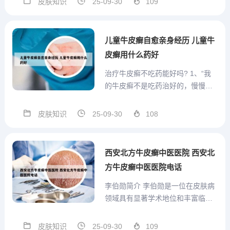
皮肤知识
25-09-30
109
应。针对皮肤过敏：老倪除除乐抑
菌液是针对各种皮肤病设计的，包
括由细菌、真菌等引起的皮肤感染
儿童牛皮癣自愈亲身经历 儿童牛
以及伴随的过敏症状。它含有抑...
皮癣用什么药好
治疗牛皮癣不吃药能好吗? 1、“我
的牛皮癣不是吃药治好的，慢慢自
己就好了！”很多患者听了激动不
已，我想常见的例子是发烧感冒，
皮肤知识
25-09-30
108
身体好的人偶尔得了感冒，坚持两
天就能抗过去。2、你好，牛皮癣治
疗根据每个患者的病情，有不同的
西安北方牛皮癣中医医院 西安北
治疗措施。牛皮癣属于慢性...
方牛皮癣中医医院电话
李伯勋简介 李伯勋是一位在皮肤病
领域具有显著学术地位和丰富临床
经验的主任医师和教授。以下是关
于他的详细介绍：基本信息：李伯
皮肤知识
25-09-30
109