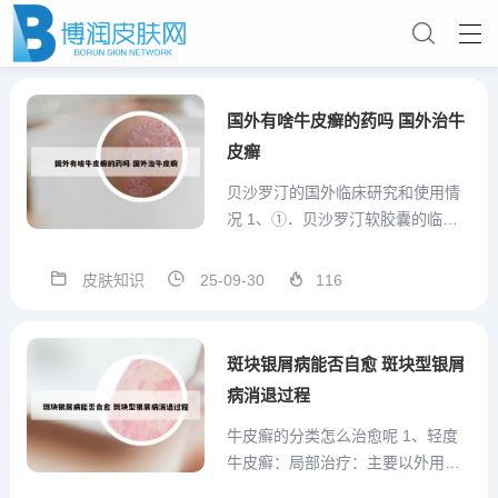
国外有啥牛皮癣的药吗 国外治牛
皮癣
贝沙罗汀的国外临床研究和使用情
况 1、①．贝沙罗汀软胶囊的临床
疗效在第一项研究中，对至少两种
治疗方法无反应或不能耐受的早期
皮肤知识
25-09-30
116
皮肤T-细胞淋巴瘤病人服用本品一
日300mg/m2后，28例病人中有15
例（54%）获得全部或部分反应
斑块银屑病能否自愈 斑块型银屑
（改善至少达50...
病消退过程
牛皮癣的分类怎么治愈呢 1、轻度
牛皮癣：局部治疗：主要以外用药
物为主，如激素药膏和维生素D3衍