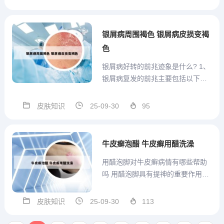
勋，男，毕业于西北医学院，目前
在西安牛皮癣治疗中心担任行政职
务。临床经验：自1953年毕业以
银屑病周围褐色 银屑病皮损变褐
来，他在皮肤病和性病领域工...
色
银屑病好转的前兆迹象是什么? 1、
银屑病复发的前兆主要包括以下几
点：疾病状态下的身体变化：感
冒、发烧或扁桃体发炎：在银屑病
皮肤知识
25-09-30
95
稳定或已临床治愈的情况下，突然
出现这些症状可能是复发的预兆。
生活习惯的改变：大量饮酒、抽
牛皮癣泡醋 牛皮癣用醋洗澡
烟：这些不良生活习惯的改变可
用醋泡脚对牛皮癣病情有哪些帮助
能...
吗 用醋泡脚具有提神的重要作用，
因为足部有很多具有重要治疗价值
的反射区，通过泡脚，使醋渗透足
皮肤知识
25-09-30
113
部表层皮肤，加速人体的血液轮
回，进一步加强血红蛋白携带氧的