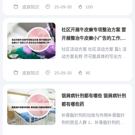
生物类药膏。特定部位治疗：若皮
皮肤知识
25-09-30
100
疹发生在头部，建议剪短头发并使
用卡泊三醇擦剂，同时可用酮康唑
洗剂或二硫化硒洗头，每晚一次连
社区开展牛皮癣专项整治方案 要
续使用。面部皮疹则可使用钙...
开展整治牛皮癣小广告的工作,你
会怎么开展前期工作?
社区活动方案 社区活动方案 篇1 活
动方案名称 尽可能具体的写出方案
名称，如“×年×月××大学××活动方
案”，置于页面中央，当然可以写出
皮肤知识
25-09-30
95
正标题后将此作为副标题写在下
面。社区活动方案 篇1 为继续做好
新形势下社区的双拥工作，进一步
银屑病针剂都有哪些 银屑病针剂
促进军民团结...
都有哪些药
补骨脂针剂的功效与作用补骨脂针
剂的禁忌人群 1、补骨脂针剂的功
效与作用主要是治疗白癜风和银屑