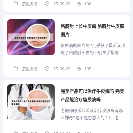
病。具体来说：治疗白癜风：补骨
皮肤知识
25-09-30
106
脂针剂中的补骨脂素和异补骨脂
素，在长波紫外线的作用下，可以
与表皮细胞的DNA发生光化学变
胳膊肘上长牛皮癣 胳膊肘牛皮廨
化，形成光加合物，从而抑制表
图片
皮...
银屑病的图片啊?几乎好了最近又出
现了胳膊肘部位的不明显手指部位
的很明... 银屑病的发病症状较多，
可发病于人体任何一个部位，容易
皮肤知识
25-09-30
105
复发，给患者带来严重的危害。由
于面部银屑病的皮损是比较特殊
的，较之其它部位的银屑病皮损特
完美产品可以治疗牛皮癣吗 完美
征略有不同，出现在面部对...
产品能治疗糖尿病吗
老倪除除乐抑菌液治疗皮肤病有那
么神奇?是不是忽悠人的? 1、老倪
除除乐抑菌液对皮肤过敏有一定的
缓解作用，且通常不会有不良反