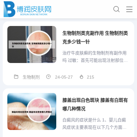
生物制剂类克副作用 生物制剂类
克多少钱一针
治疗牛皮肤癣的生物制剂有副作用
吗 过敏：首先可能出现注射部位局
部反应，包括轻至中度红斑，瘙
痒，疼痛，肿胀等。炎症：患者采
生物制剂
24-05-27
215
取生物制剂治疗皮肤病时，会导致
身体的免疫能力下降，这时会增加
感染发生的可能性，导致患者出现
膝盖出现白色斑块 膝盖有白斑有
炎症反应，对身体造成比较明显
哪几种情况
的...
白癜风的症状是什么 1、婴儿白癜
风症状主要表现在以下几个方面。
皮损婴儿白癜风的发生会导致患儿