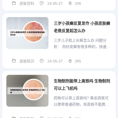
实，这可能是由多种原因引起的。
皮肤百科
24-05-27
336
本文将为你详细介绍宝宝指甲上白
点的原因和应对方法。营养不良宝
宝缺锌、铁等小宝贝成长必需的营
三岁小孩癣反复发作 小孩皮肤癣
养素，也有可能导致指甲上...
老是反复起怎么办
三岁儿子脸上长癣怎么办 问题分
析： 你好皮癣有很多种的，快速只
好就是激素类的药膏了，像是曲咪
新乳膏（药店都有，1块钱一只，一
皮肤知识
24-05-27
285
只10g，两三天就能好），但是如果
你还很年轻，往脸上涂激素类的东
西不好，另外皮炎平和达克宁也是
生物制剂能带上高铁吗 生物制剂
有激素的。如果你以前没...
可以上飞机吗
药物可以带上高铁吗? 乘坐高铁可
以携带普通药物，坐高铁不能携带
易燃、易爆、毒害性、腐蚀性、放
射性、传染病病原体等物质及枪