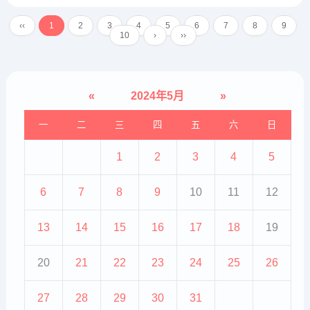
力。我建议你去家很好的治疗牛皮
藓的专科医院--武警天津总队医院牛
‹‹
1
2
3
4
5
6
7
8
9
皮癣治疗中心。2、你好！牛皮癣是
10
›
››
不能根治的，当前只能是...
«
2024年5月
»
一
二
三
四
五
六
日
1
2
3
4
5
6
7
8
9
10
11
12
13
14
15
16
17
18
19
20
21
22
23
24
25
26
27
28
29
30
31