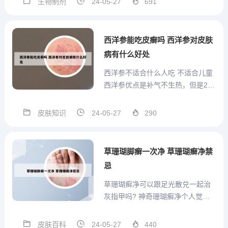
生物制剂
24-05-27
691
支、弹药、管制刀具等可能危害公
共安全的物品进站乘车。坐高铁旅
客应自觉接受、配合铁路部门在车
西洋参能吃皮癣吗 西洋参对皮肤
站、列车实施安全检查。经检查
病有什么好处
发...
西洋参不适合什么人吃 不适合儿童
西洋参优点是补气不生热，但是2岁
的小孩子身体各方面都未发育完
善，吃西洋参只会给肠胃造成负
皮肤知识
24-05-27
290
担。禁忌人群小儿发育迟缓、消化
不良者，感冒咳嗽或急性感染有湿
热者，怕冷，属体质虚寒，体内有
草珊瑚脚癣一次净 草珊瑚癣净禁
热、便秘者都不宜服用西洋参。
忌
阳...
草珊瑚癣净可以跟足光散兑一起治
灰指甲吗? 神奇珊瑚癣净个人觉得
还是不要用，是含有激素的产品对
手脚的话都是有一些刺激皮肤的影
皮肤百科
24-05-27
440