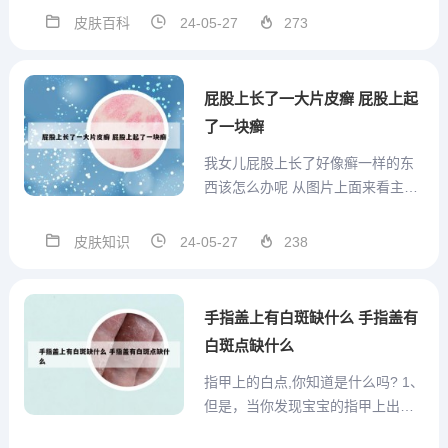
皮损，会出现大小不等的斑点或红
皮肤百科
24-05-27
273
疹，其边界不是很清楚。一两周之
后，红色慢慢消失，留下淡色斑，
表面干燥，婴儿白癜风的症状包括
屁股上长了一大片皮癣 屁股上起
上面有少许灰白色细小鳞屑。2...
了一块癣
我女儿屁股上长了好像癣一样的东
西该怎么办呢 从图片上面来看主要
还是真菌的感染引起的股癣，建议
注意局部的卫生，防止交叉感染，
皮肤知识
24-05-27
238
其次要坚持用药物治疗，不能间
断，建议你可以使用复方酮康唑软
膏进行治疗。癣的治疗主要是靠外
手指盖上有白斑缺什么 手指盖有
用抗真菌药物治疗，由于真菌感
白斑点缺什么
染...
指甲上的白点,你知道是什么吗? 1、
但是，当你发现宝宝的指甲上出现
了白点，你是否会感到担心呢？其