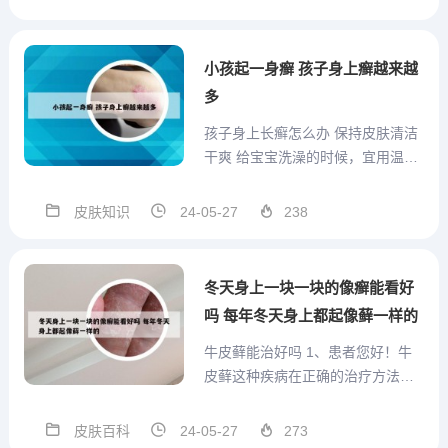
响的，泡脚产品的话还是要选择出
自九芝堂的足光散，九芝堂足光散
是国内最早上市，口碑一直很好，
小孩起一身癣 孩子身上癣越来越
疗效也安全可靠。使用珊瑚癣净...
多
孩子身上长癣怎么办 保持皮肤清洁
干爽 给宝宝洗澡的时候，宜用温水
和不含碱性的沐浴剂来清洁宝宝的
身体。患有间擦疹的宝宝，要特别
皮肤知识
24-05-27
238
注意清洗皮肤的皱褶间。洗澡时，
沐浴剂必须冲净。洗完后，抹干宝
宝身上的水分，再涂上非油性的润
冬天身上一块一块的像癣能看好
肤膏，以免妨碍皮肤的正常呼...
吗 每年冬天身上都起像藓一样的
牛皮藓能治好吗 1、患者您好！牛
皮藓这种疾病在正确的治疗方法和
合理的配合治疗的情况下，是完全
可以治跟的，你要有这个信心和毅
皮肤百科
24-05-27
273