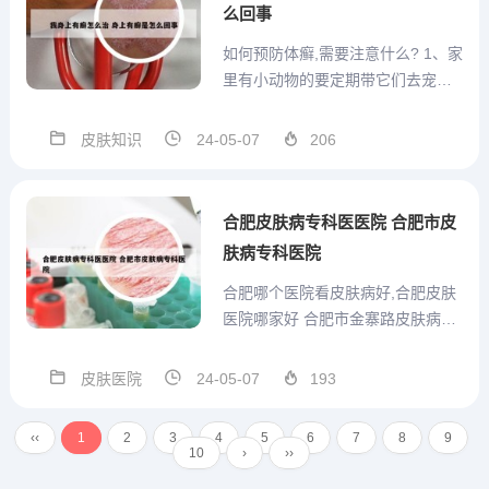
么回事
头...
如何预防体癣,需要注意什么? 1、家
里有小动物的要定期带它们去宠物
医院检查，避免将体癣传给家里的
孩子。同时，如果发现小猫、小狗
皮肤知识
24-05-07
206
身上掉毛，可能是它们患了体癣
病，应及时隔离并带它们去看兽
医。2、身上长癣需要注意什么 养
合肥皮肤病专科医医院 合肥市皮
成良好的卫生习惯，每日清洗...
肤病专科医院
合肥哪个医院看皮肤病好,合肥皮肤
医院哪家好 合肥市金寨路皮肤病专
科医院、合肥市长江西路中医院、
安徽省立医院等大型综合性医院拥
皮肤医院
24-05-07
193
有比较全面的激光设备，同时也有
专业的医生进行操作，能够为患者
‹‹
1
2
3
4
5
6
7
8
9
提供更为精准、安全、有效的治疗
10
›
››
服务。除了治疗效果外，术后...