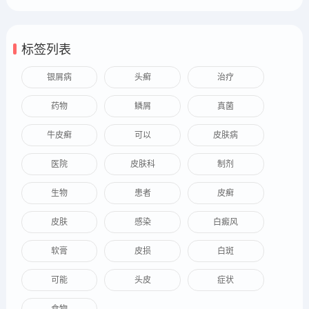
标签列表
银屑病
头癣
治疗
药物
鳞屑
真菌
牛皮癣
可以
皮肤病
医院
皮肤科
制剂
生物
患者
皮癣
皮肤
感染
白癜风
软膏
皮损
白斑
可能
头皮
症状