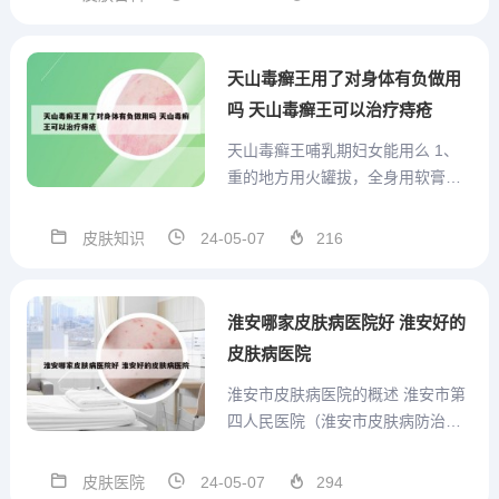
明显效果了，一个月左右应该临床
治愈的。直接温泉，喷煤焦油加海
水日光浴，治愈过后如果能保养好
天山毒癣王用了对身体有负做用
的话，可以保持一年以...
吗 天山毒癣王可以治疗痔疮
天山毒癣王哺乳期妇女能用么 1、
重的地方用火罐拔，全身用软膏，
火罐治肉里幼虫，药治成虫。5-7天
后用天山毒癣王。2、这些激素药，
皮肤知识
24-05-07
216
我早就不用了，也正是因为它害苦
了，现在我用中药水剂大枫子皮肤
舒。3、会阴及肛周部位.本病的发
淮安哪家皮肤病医院好 淮安好的
生还与局部卫生状况不...
皮肤病医院
淮安市皮肤病医院的概述 淮安市第
四人民医院（淮安市皮肤病防治
院）国家法定防治皮肤病单位，江
苏省皮肤科典范、国家公立三级医
皮肤医院
24-05-07
294