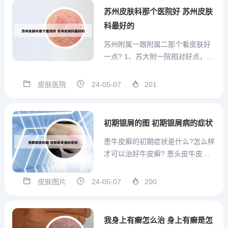
现在皮肤易瘙痒、手足会皲裂等。
苏州皮肤科那个医院好 苏州皮肤
尿布疹（Diaper R...
科最好的
苏州附属一跟附属二那个看皮肤好
一点? 1、苏大附一院相对好点，我
个人感觉，特别是在医生资历方
面。第一和第二区别还是有点的。
皮肤医院
24-05-07
201
附一院和附二院同为三甲医院，苏
大附二院又名核工业总医院、中法
友好医院，房子上比附一院好看
初期银屑的图 初期银屑病的症状
点。2、苏州大学医学院附属第一...
患牛皮癣的初期症状是什么?怎么样
才可以治好牛皮癣? 患头皮牛皮癣
后头屑明显增多也是其明显的症
状，同时头皮上还会出现带状的皮
皮肤图片
24-05-07
200
肤损害。随着病情的加重，皮损可
布满整个头皮，鳞屑也会变得较
厚。当皮损处的毛发与厚积的鳞屑
我身上有癣怎么治 身上有癣是怎
干燥紧缩在一起，就会出现毛笔