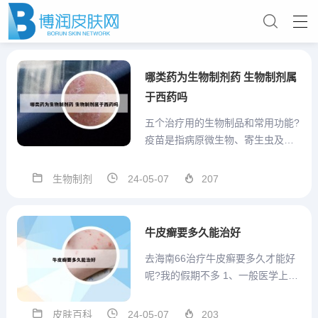
哪类药为生物制剂药 生物制剂属
于西药吗
五个治疗用的生物制品和常用功能?
疫苗是指病原微生物、寄生虫及其
组分或代谢产物，经繁殖和处理后
制成的制品，用以接种动物能产生
生物制剂
24-05-07
207
相应的免疫力者，均称为疫苗。主
要分为三类，预防用生物制品---疫
苗；主要用于健康动物的免疫接
牛皮癣要多久能治好
种。治疗用生物制品---...
去海南66治疗牛皮癣要多久才能好
呢?我的假期不多 1、一般医学上来
说，皮肤的恢复周期是28天，一般
不太严重的，快的话2周就已经有很
皮肤百科
24-05-07
203