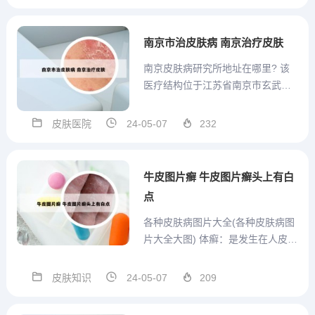
院，看牛皮癣白癜风过敏湿疹荨座
疹带状疱疹扁平疣皮炎狠有名！位
处于淮安市清浦区延安东路128号。
南京市治皮肤病 南京治疗皮肤
淮安市第四人民医院（淮安市...
南京皮肤病研究所地址在哪里? 该
医疗结构位于江苏省南京市玄武区
蒋王庙街12号。南京市皮肤科研究
所（中国医学科学院南京皮肤病研
皮肤医院
24-05-07
232
究所）是江苏省南京市的一家专业
皮肤科医疗机构，位于玄武区蒋王
庙街12号。江苏省南京市玄武区蒋
牛皮图片癣 牛皮图片癣头上有白
王庙街12号。南京皮肤科...
点
各种皮肤病图片大全(各种皮肤病图
片大全大图) 体癣：是发生在人皮肤
浅表层的真菌感染性皮肤病，分为
直接接触和间接接触传染。主要表
皮肤知识
24-05-07
209
现为红色斑块、干鳞湿硬、皮肤瘙
痒、多环重叠。这些皮肤病主要体