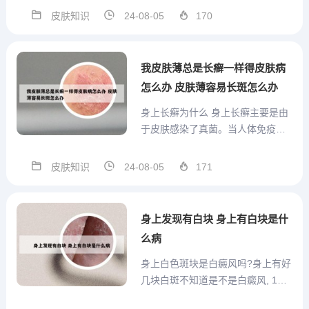
生姜有抗溃疡作用，其所含姜烯具
皮肤知识
24-08-05
170
有保护胃粘膜细胞的作用。 生姜对
胃肠运动有作用。其所含姜油酮可
使肠管松弛，蠕动减少。另一方
我皮肤薄总是长癣一样得皮肤病
面，生姜对消化道有轻度刺...
怎么办 皮肤薄容易长斑怎么办
身上长癣为什么 身上长癣主要是由
于皮肤感染了真菌。当人体免疫力
低下或环境因素适宜真菌生长时，
真菌会侵袭皮肤，引发癣病。详细
皮肤知识
24-08-05
171
解释： 真菌感染：癣是一种皮肤
病，主要由真菌感染引起。这些真
菌通常在温暖潮湿的环境中生长，
身上发现有白块 身上有白块是什
当人体皮肤因某种原因变得易于...
么病
身上白色斑块是白癜风吗?身上有好
几块白斑不知道是不是白癜风, 1、
白斑不一定就是白癜风，但是白癜