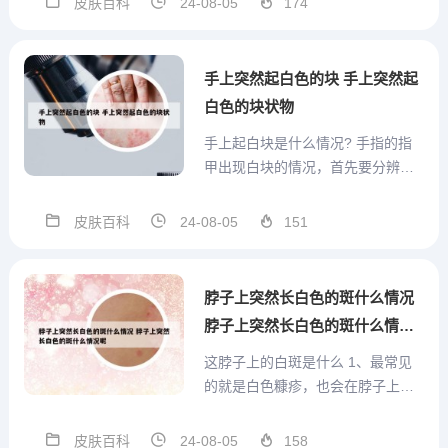
皮肤百科
24-08-05
174
鬼风疙瘩。这个可以到中医看看，
有的给开点艾叶煮水洗擦。荨麻疹
俗称“风疹块”，是一种过敏性皮肤疾
手上突然起白色的块 手上突然起
病。根据发病持...
白色的块状物
手上起白块是什么情况? 手指的指
甲出现白块的情况，首先要分辨清
楚是月牙还是其他白块，因为月牙
也是呈奶白色的。如果不是月牙的
皮肤百科
24-08-05
151
话，有可能是消化不良，营养不良
或者寄生虫感染，大家要多注意一
下。指甲白色的同时伴随肚子痛症
脖子上突然长白色的斑什么情况
状，可能是有蛔虫。指甲里有白...
脖子上突然长白色的斑什么情况
呢
这脖子上的白斑是什么 1、最常见
的就是白色糠疹，也会在脖子上出
现圆形，或者是椭圆形的白斑，有
的时候白斑上面可能会有些细碎的
皮肤百科
24-08-05
158