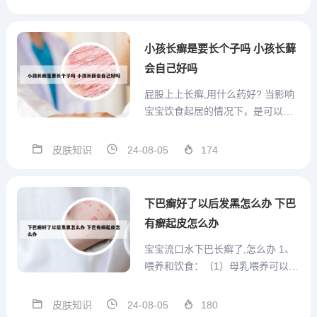
鳞屑。当然，除此之外也可能有花
斑癣形成的色素脱失斑。由于脖子
感染了糠秕孢子菌以后形成了花斑
小孩长癣是要长个子吗 小孩长藓
糠疹，花斑糠疹颜色消退以后，...
会自己好吗
屁股上上长癣,用什么药好? 当影响
宝宝饮食起居的情况下，是可以先
涂抹一些副作用少的药物治疗观察
的，如达克宁软膏、美克软膏、益
皮肤知识
24-08-05
174
康唑软膏等药物治疗。在治疗期
间，宝宝要有专用的毛巾、洗脸盆
等用具。穿衣服时最好是选用纯棉
下巴癣好了以后发黑怎么办 下巴
的。还要注意避免宝宝接触宠物...
有癣起皮怎么办
宝宝流口水下巴长癣了,怎么办 1、
喂养和饮食：（1）母乳喂养可以减
轻湿疹的程度。蛋白类辅食应该晚
一些添加，如鸡蛋、鱼、虾类，一
皮肤知识
24-08-05
180