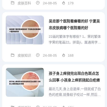
风通常表现为白斑。白斑跟有很多
皮肤百科
24-08-05
179
病都比较类似其中有：白癜风、白
化病、汗斑、花斑癣、白色糠诊、
等等。您可以仔细观察一下，白斑
吴忠那个医院看癣看的好 宁夏吴
表面是否光滑无皮屑，不痛...
忠皮肤病哪个医院看的好
22画的繁体字有哪些? 1、霁的繁体
字霁的笔画22。拼音jì，属通用字。
本意指雨停止，特指停止下雪，天
空放晴，也比喻怒气消散。如：霁
皮肤知识
24-08-05
168
日是指雨后见日的晴朗天气。蹰 蹰
的繁体字蹰的笔画22。读音chú，
通“躇”。意思是形容犹豫不定，要走
孩子身上痒挠完出现白色斑点怎
又不走的...
么回事 小孩身上痒抓挠起白疙瘩
最近几天,身上总是痒,一挠就成了白
色的疙瘩,就像蚊子咬过一样,然后
再... 如果是大块的扁平疙瘩好像是
受风了，在外面北方常见的的叫做