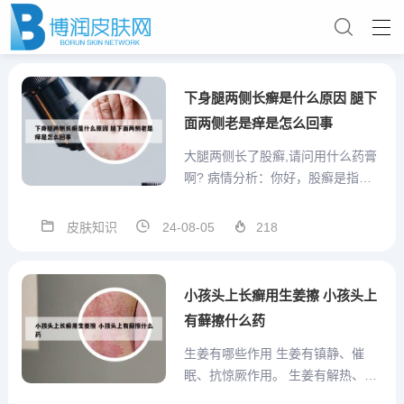
下身腿两侧长癣是什么原因 腿下
面两侧老是痒是怎么回事
大腿两侧长了股癣,请问用什么药膏
啊? 病情分析：你好，股癣是指股
内侧、会阴、臀部感染真菌后引起
的皮肤病。股癣的主要症状是局部
皮肤知识
24-08-05
218
瘙痒明显。该病容易复发。 意见建
议：股癣治疗建议可用1%益康唑
霜、1%复方酮康唑霜、1%特比萘
小孩头上长癣用生姜擦 小孩头上
芬霜等药物。平时要养成...
有藓擦什么药
生姜有哪些作用 生姜有镇静、催
眠、抗惊厥作用。 生姜有解热、镇
痛作用。 生姜对消化系统的作用：