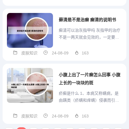
风，很多时候患者都误以为是白癜
风，在心理上增加了很大的压力和
自卑感。 贫血痣终生不消退，一经
藓清是不是治癣 癣清的说明书
发现应立即予以治疗，...
癣清可以治灰指甲吗 灰指甲的治疗
不是一两天就会见效的，一定要坚
持治疗。 在灰指甲早期，可选用特
比萘芬酊、阿莫罗芬甲搽剂等抗真
皮肤知识
24-08-09
163
菌外用药局部涂抹。或与治疗脚气
的足浴方通用。对于指甲受损面积
小于50%，病甲数目小于4个的轻症
小腹上出了一片癣怎么回事 小腹
患者，使用抗真菌的外用...
上长的一块块的斑
疥癣是什么 1、本病又称螨病，是
由蹒类（疥螨和痒螨）侵袭而引起
的慢性接触性皮肤病，具有很高的
传染性，往往在短期内可引起羊群
皮肤知识
24-08-09
163
严重感染，危害十分严重。（2）症
状 患羊瘙痒不安，常用嘴啃、角尖