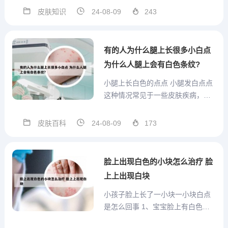
皮粗糙程不同程度苔藓化、阵发性
皮肤知识
24-08-09
243
瘙痒、时轻时重。避免一切刺激的
因素【物理、化学、食物的刺激】
禁用肥皂、热水烫及搔抓、积极治
有的人为什么腿上长很多小白点
疗全身疾病、及时...
为什么人腿上会有白色条纹?
小腿上长白色的点点 小腿发白点点
这种情况常见于一些皮肤疾病，比
如白癜风、湿疹等。同时还有可能
是血液循环系统出现问题，导致血
皮肤百科
24-08-09
173
管病变。有些人可能缺乏维生素C和
B族维生素，也会引起小腿发白点
点。另外，一些肝胆问题和过敏反
脸上出现白色的小块怎么治疗 脸
应也可能是病发的原因。小腿...
上上出现白块
小孩子脸上长了一小块一小块白点
是怎么回事 1、宝宝脸上有白色的
斑块，多数是由于营养不良，缺乏