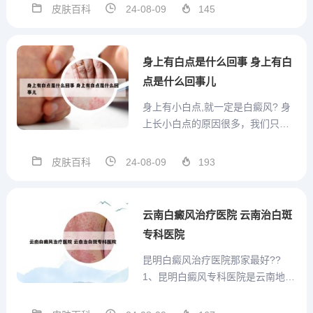
维生素，微量元素，也有可能是属
皮肤百科
24-08-09
145
于真菌感染，比如马拉色菌感染会
引起身体体癣。首先给孩子饮食多
元化，营养均衡，多吃蔬菜水果，
身上有白点是什么回事 身上有白
避免接触刺激性化学物质。2、...
点是什么回事儿
身上有小白点,就一定是白癜风? 身
上长小白点的原因很多，我们只有
搞清楚了原因才能更好的治疗，也
并不是身上长的所有的白点都是白
皮肤百科
24-08-09
193
癜风，也有可能是其他的疾病因
素，所以我们应该要了解。遗传基
因，据临床观察，白痕风存在一定
云南白癜风治疗医院 云南治白斑
的遗传几率，不过治疗及时仍然...
专科医院
昆明白癜风治疗医院那家最好??
1、昆明白癜风专科医院是云南地区
专门治疗白癜风的医疗机构之一。
该院拥有先进的诊疗设备和技术，