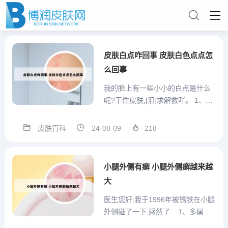
皮肤白点咋回事 皮肤白色点点怎
么回事
我的脸上有一些小小的白点是什么
呢?干性皮肤,[泪]求解救吖。 1、是
脂肪粒。如是干性皮肤就是化妆品
使用不当造成。眼部唇部只能使用
皮肤百科
24-08-09
218
针对性产品。化妆品选择补水性好
的，不要因为干性就一个劲用油性
大的，你的皮肤吸收不了，就会囤
小腿外侧有癣 小腿外侧癣越来越
积产生脂肪粒。保养品首...
大
医生您好;我于1996年被锈铁在小腿
外侧碰了一下,感然了... 1、多属于
慢性湿疹。常有皮损浸润肥厚、表