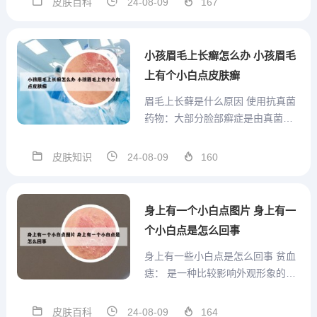
皮肤百科
24-08-09
167
聚集了一批专业的白癜风医生。医
院注重个体化治疗方案的设计，根
据患者的具体情况制定科学有效的
小孩眉毛上长癣怎么办 小孩眉毛
治疗方案。云南白癜风防治中...
上有个小白点皮肤癣
眉毛上长藓是什么原因 使用抗真菌
药物：大部分脸部癣症是由真菌感
染引起的。如果您的医生确定了真
菌感染的病因，那么口服或涂抹抗
皮肤知识
24-08-09
160
真菌药物可能是最好的治疗方法。
常用的药物有钝甲硫磷、特比萘芬
等。使用类固醇药物：为了减少炎
身上有一个小白点图片 身上有一
症和瘙痒，医生可能会建议使用...
个小白点是怎么回事
身上有一些小白点是怎么回事 贫血
痣： 是一种比较影响外观形象的皮
肤病，皮肤局部颜色变浅，摩擦后
局部皮肤颜色无变化，类似于白癜
皮肤百科
24-08-09
164