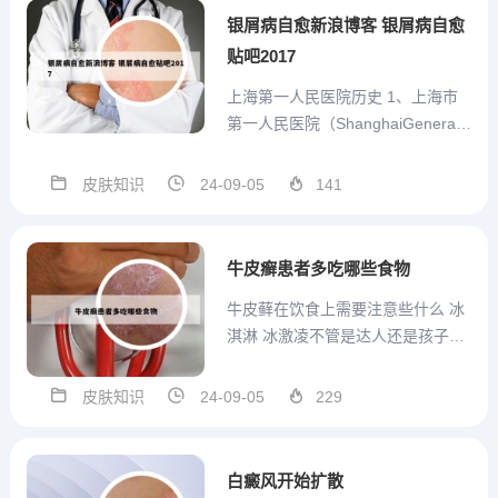
治疗。激素治疗：包括局部外用激
银屑病自愈新浪博客 银屑病自愈
素、系统使用激素；光疗：包括
贴吧2017
局...
上海第一人民医院历史 1、上海市
第一人民医院（ShanghaiGeneralH
ospital）始建于1864年3月1日，是
全国建院最早的综合性百年老院之
皮肤知识
24-09-05
141
一。1877年更名公济医院，1981年
挂牌上海市红十字医院，1992年率
先成为全国首批三...
牛皮癣患者多吃哪些食物
牛皮藓在饮食上需要注意些什么 冰
淇淋 冰激凌不管是达人还是孩子，
都很喜欢的一道冷饮，特别是夏
天，最好每天都能吃到冰激凌才好
皮肤知识
24-09-05
229
呢，冰激凌是含有巧克力和糖分所
构成的，对于银屑病患者而言，冰
激凌吃会加重病情的，所以为了身
白癜风开始扩散
体还是戒掉冰激凌吧。牛皮癣患...