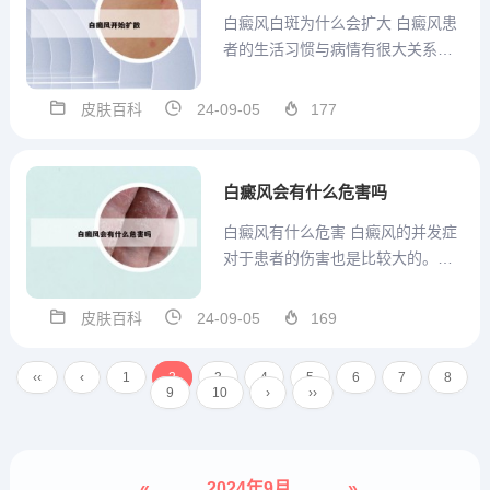
白癜风白斑为什么会扩大 白癜风患
者的生活习惯与病情有很大关系，
不规律的饮食、作息等可能引起白
癜风病情扩散。因此，担心孩子病
皮肤百科
24-09-05
177
情扩散最 好注意规范孩子饮食严格
忌口，正常作息，保证孩子营养均
衡。对于白癜风来说，春夏是高发
白癜风会有什么危害吗
的疾病，因为春夏季节是万物...
白癜风有什么危害 白癜风的并发症
对于患者的伤害也是比较大的。随
着疾病的发生，白癜风会并发恶性
贫血、恶性肿瘤、恶性支气管疾
皮肤百科
24-09-05
169
病，还会诱发皮肤癌。一旦白癜风
发病，要重视早期的治疗，只有尽
‹‹
‹
1
2
3
4
5
6
7
8
早的治疗才能够避免疾病的发展，
9
10
›
››
避免并发症的产生。白癜风给人
带...
«
2024年9月
»