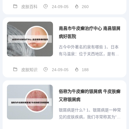
对某种原因引起的白癜风有效。基
皮肤百科
24-09-05
260
因突变和遗传类的不行。具体配制
方法我可以打听一下。治疗白癜风
的偏方有哪些 补骨脂30克、白蒺藜
南昌市牛皮癣治疗中心 南昌银屑
20克，白癫风症状浸泡于9...
病好医院
古今中外著名的泉有哪些 1、日本
有马温泉：位于关西地区，是有马
町的古老温泉，被称作“神户之腹
地”。泉水分为富含铁盐的“金泉”和
皮肤知识
24-09-05
188
碳酸泉的“银泉”，对多种疾病具疗
效。 美国大棱镜温泉：美国最大、
世界第三的温泉，以水温71℃和色
俗称为牛皮癣的银屑病 牛皮肤癣
彩变化著称，因其色...
又称银屑病
银屑病是什么? 1、银屑病是一种常
见的皮肤疾病，我们寻常称其为“牛
皮癣”，一般银屑病是不能一下子根