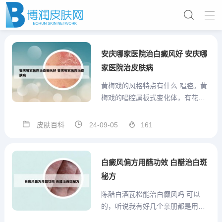
安庆哪家医院治白癜风好 安庆哪
家医院治皮肤病
黄梅戏的风格特点有什么 唱腔。黄
梅戏的唱腔属板式变化体，有花
腔、彩腔、主调三大腔系。行当。
黄梅戏角色行当的体制是在二小
皮肤百科
24-09-05
161
戏、“三小戏的基础上发展起来的。
上演整本大戏后，角色行当才逐渐
发展成正旦、正生、小旦、小生、
白癜风偏方用醋功效 白醋治白斑
小丑、老旦、奶生、花脸诸行。
秘方
服...
陈醋白酒瓦松能治白癫风吗 可以
的，听说我有好几个亲朋都是用瓦
松白醋和其他东西治好的，好像是