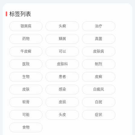
标签列表
银屑病
头癣
治疗
药物
鳞屑
真菌
牛皮癣
可以
皮肤病
医院
皮肤科
制剂
生物
患者
皮癣
皮肤
感染
白癜风
软膏
皮损
白斑
可能
头皮
症状
食物