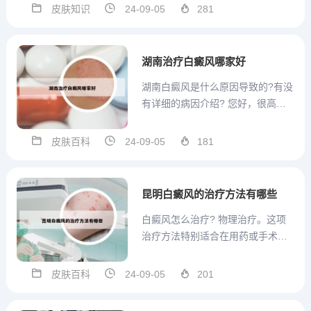
治的，它属于慢性的皮肤疾病。患
皮肤知识
24-09-05
281
了银屑病后，需要患者在饮食方面
多注意，并且还要保持良好的心
情，这样才有助于控制病情。2、银
湖南治疗白癜风哪家好
屑病是一种免疫介导的慢...
湖南白癜风是什么原因导致的?有没
有详细的病因介绍? 您好，很高兴
为您解白癜风是一种由于黑色素细
胞明显减少或缺失而引发的皮肤，
皮肤百科
24-09-05
181
黏膜和毛发色素脱失性疾病。黑色
素脱失的发病诱因有几十种，像压
力大，应急情况，外伤，免疫力下
昆明白癜风的治疗方法有哪些
降，内分泌紊乱，酪氨酸，铜...
白癜风怎么治疗? 物理治疗。这项
治疗方法特别适合在用药或手术期
间搭配辅助治疗，物理疗法是指的
通过光化疗的物理方式治疗白癜
皮肤百科
24-09-05
201
风，刺激黑色素分泌，防止黑色素
流失，达到不错的治疗效果。药物