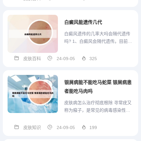
载了，但是并非所有白癜风患者都
可以使用同一个中药方，需要结合
患者的具体病情，让医生选择合适
白癜风能遗传几代
的中药方，然后坚持服用，才...
白癜风遗传的几率大吗会隔代遗传
吗? 1、白癜风会隔代遗传。目前研
究认为，白癜风属于多基因遗传性
皮肤疾病，常染色体显性遗传或者
皮肤百科
24-09-05
325
呈隐性遗传，有隔代遗传的表现，
也有代代遗传的表现，还有不遗传
的表现，所以白癜风没有明确的遗
银屑病能不能吃马蛇菜 银屑病患
传规律，但具有隔代遗传的可...
者能吃马肉吗
皮肤病怎么治疗彻底根除 寻常疣又
称为瘊子，是常见的病毒感染性皮
肤病，寻常疣是能够采取有效方法
根除的，建议如下：第建议可以口
皮肤知识
24-09-05
199
服转移因子口服液或者胸腺五肽，
能够提高患者机体的免疫力和抵抗