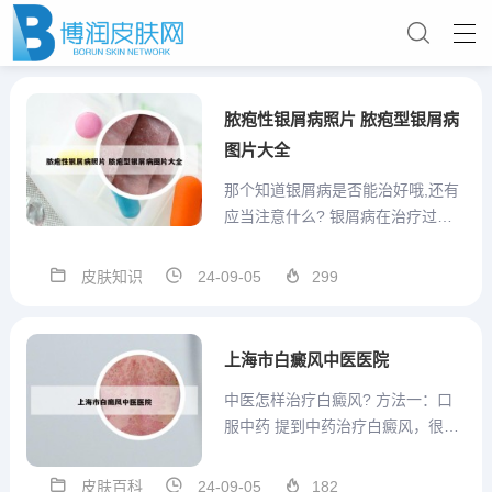
脓疱性银屑病照片 脓疱型银屑病
图片大全
那个知道银屑病是否能治好哦,还有
应当注意什么? 银屑病在治疗过程
当中，预防是非常重要的，银屑病
的治疗是“三分治疗、七分防护”。三
皮肤知识
24-09-05
299
分治疗在于医生制定一个科学合理
的治疗方案，根据病情的不同和表
现形式的不同，采取适当的治疗措
上海市白癜风中医医院
施，对于病人而言就要做...
中医怎样治疗白癜风? 方法一：口
服中药 提到中药治疗白癜风，很多
患者都会想到口服中药。的确，中
药治疗白癜风已经有很长时间的记
皮肤百科
24-09-05
182