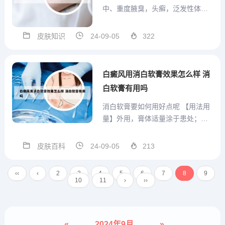
中、重度腋臭，头癣，泛发性体
癣，疥疮，慢性泛发性湿疹，慢性
荨麻疹，泛发性神经性皮炎，面部
皮肤知识
24-09-05
322
白癜风，银屑病，与传染性麻风病
人有密切接触史（共同生活）及其
他有传染性或难以治愈的皮肤病，
白癜风用消白软膏效果怎么样 消
影响面容的血管痣和色素痣，不
白软膏有用吗
合...
消白软膏要如何用好点呢 【用法用
量】外用，膏体适量涂于患处；可
配合局部揉搓按摩或配合日光浴或
紫外线照射。【不良反应】尚不明
皮肤百科
24-09-05
213
确。【禁 忌】尚不明确。【注意事
项】服药期间忌食鱼、虾、酒、绿
‹‹
‹
2
3
4
5
6
7
8
9
豆、西红柿等食物，以免影响疗
10
11
›
››
效。外用药，不可口服；不宜涂...
«
2024年9月
»