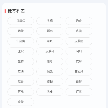
标签列表
银屑病
头癣
治疗
药物
鳞屑
真菌
牛皮癣
可以
皮肤病
医院
皮肤科
制剂
生物
患者
皮癣
皮肤
感染
白癜风
软膏
皮损
白斑
可能
头皮
症状
食物