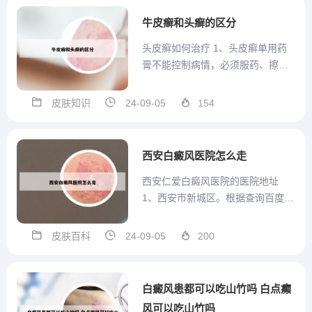
力，虽然不可以杀灭病毒或者病
牛皮癣和头癣的区分
菌，但是对于年老体弱的人辅助
头皮癣如何治疗 1、头皮癣单用药
疗...
膏不能控制病情，必须服药、擦
药、洗头、剪发、消毒，五管齐下
才能彻底治疗。因为头皮癣即头部
皮肤知识
24-09-05
154
的真菌感染，毛发聚集处，真菌耐
恶劣环境的能力强，难以被清除。
所以，一旦发现，应尽量剪短头
西安白癜风医院怎么走
发，男性最好提关头，外用酮康唑
西安仁爱白癜风医院的医院地址
洗...
1、西安市新城区。根据查询百度地
图显示，白点癫风医院门诊西安仁
爱地址位于陕西省西安市新城区长
皮肤百科
24-09-05
200
缨西路408-1号，西安仁爱白癜风医
学研究院于2011年07月12日成立。
2、陕西省西安市新城区长缨西路40
白癜风患都可以吃山竹吗 白点癫
8-1。根...
风可以吃山竹吗