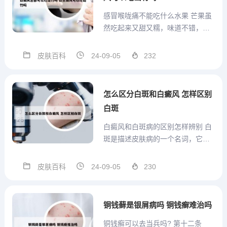
感冒喉咙痛不能吃什么水果 芒果虽
然吃起来又甜又糯，味道不错，但
实际上会加重我们体内的湿热。在
喉咙发炎疼痛的时候吃芒果会导致
皮肤百科
24-09-05
232
我们喉咙里有痰，痰会在我们的喉
咙里堆积，不利于喉咙排出的恢
复。因此，当你喉咙痛的时候，千
怎么区分白斑和白癜风 怎样区别
万不要吃芒果。喉咙痛不能吃什
白斑
么...
白癜风和白斑病的区别怎样辨别 白
斑是描述皮肤病的一个名词，它不
是疾病的名称。白癜风的主要皮疹
就是白斑，但是皮肤上出现白斑不
皮肤百科
24-09-05
230
一定都是白癜风，临床常见的白斑
主要有炎症后色素减退斑、无色素
痣、贫血痣以及老年性白斑等。典
铜钱藓是银屑病吗 铜钱癣难治吗
型白癜风的白斑颜色呈现出瓷白...
铜钱癣可以去当兵吗? 第十二条