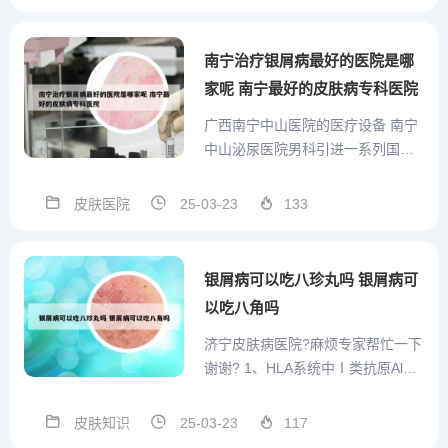
子要坚持综合治疗，避免间断由于
儿童牛皮癣复杂的治疗较难接受和
配合，患儿父母或亲属应给予妥善
南宁治疗银屑病最好的医院是哪
照顾，坚持每天检查和督促服药...
家呢 南宁最好的皮肤病专科医院
广西南宁中山医院的医疗设备 南宁
中山泌尿医院男科引进一系列国际
水准的诊疗设备及国际医疗治疗新
技术，并由权威专家坐诊，全方位
皮肤医院
25-03-23
133
吃透治疗技术和设备，治愈患者众
多。南宁中山医院在检查治疗男科
疾病问题上有法国生物梅里埃ATB
银屑病可以吃八珍丸吗 银屑病可
自动细菌鉴定仪、HA-21...
以吃八角吗
济宁皮肤病医院?麻烦专家帮忙一下
谢谢? 1、HLA系统中Ⅰ类抗原Al、
A1A2B1B1B37和Cw6和Ⅱ类抗原D
R7在银屑病患者中表达的频率高于
皮肤知识
25-03-23
117
正常人群，其中HLA-Cw6位点与银