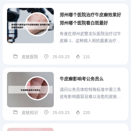
屑病的相关性最明显，携带此基因
者发生银屑病的相对危险性为20...
郑州哪个医院治疗牛皮癣效果好
郑州哪个医院看白斑最好
有谁在郑州武警支队医院治疗过牛
皮癣 1、这种病人用抗菌素治疗有
效。摘除扁桃腺后，皮疹可有明显
好转或消退，说明感染是银屑病发
皮肤医院
25-03-23
131
病的一个重要因素。代谢障碍。对
银屑病血液化学，皮肤组织化学和
皮肤病理生理的研究，未能获得有
牛皮癣影响考公务员么
益的成果。过去有人认为银屑病...
请问公务员体检特殊标准中第三条
说有影响面容且难以治愈的皮肤病
如(白... 第三条 影响面容且难以治
愈的皮肤病（如白癜风、银屑病、
皮肤知识
25-03-23
220
血管瘤、斑痣等），或者外观存在
明显疾病特征（如五官畸形、不能