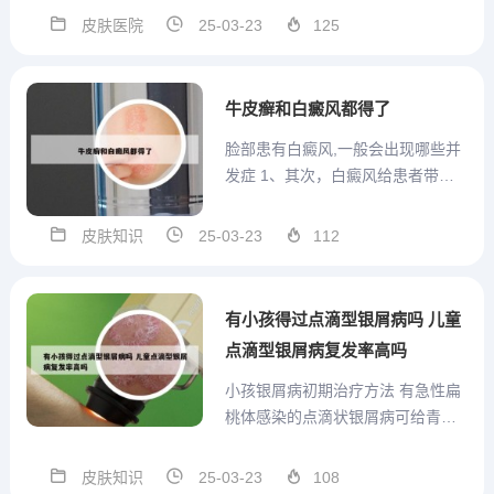
通病理知识，还要跳出显微镜走进
皮肤医院
25-03-23
125
临床一线，及时捕捉临床上淋巴瘤
疾病所透露出来的信息，只有这样
才能更好地在病理中捕捉到“蛛丝马
牛皮癣和白癜风都得了
迹”，为准确地做出良恶之...
脸部患有白癜风,一般会出现哪些并
发症 1、其次，白癜风给患者带来
了心理负担，他们可能会经历自我
价值感的下降、社交回避和情绪问
皮肤知识
25-03-23
112
题，如焦虑和抑郁。此外，白癜风
还可能对患者的生活和工作产生不
利影响。在某些职业选拔中，外观
有小孩得过点滴型银屑病吗 儿童
标准可能会成为患者就业的障...
点滴型银屑病复发率高吗
小孩银屑病初期治疗方法 有急性扁
桃体感染的点滴状银屑病可给青霉
素治疗氯霉素甲砜霉素。儿童牛皮
癣的治疗，是一个长期的过程，孩
皮肤知识
25-03-23
108