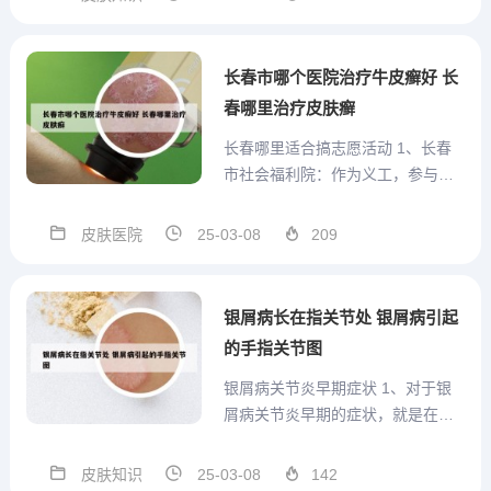
牛奶补充蛋白，因为银屑病患者会
引起大量脱屑引起蛋白丢失，通过
食补可以使蛋白升高，对于银屑病
长春市哪个医院治疗牛皮癣好 长
患者有很好的补充作用。在治疗...
春哪里治疗皮肤癣
长春哪里适合搞志愿活动 1、长春
市社会福利院：作为义工，参与社
会福利院的志愿服务，陪伴老人和
孩子，传递爱心与温暖。长春市动
皮肤医院
25-03-08
209
植物公园：参与公园内的环保志愿
服务，如清理垃圾、宣传环保知识
等，为保护自然环境贡献力量。2、
银屑病长在指关节处 银屑病引起
在长春市的妇女儿童活动中心...
的手指关节图
银屑病关节炎早期症状 1、对于银
屑病关节炎早期的症状，就是在银
屑病的伴发过程中，发病过程中，
特别是早期以小指的小关节为主，
皮肤知识
25-03-08
142