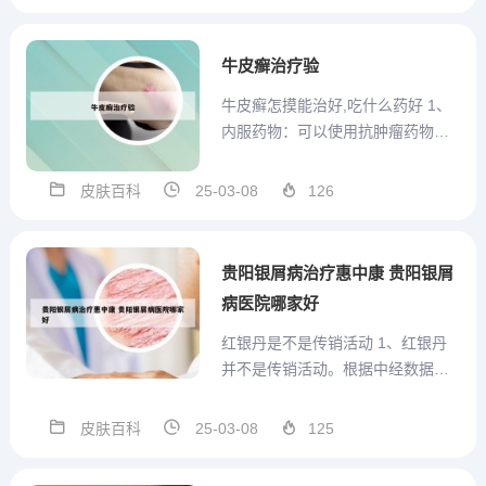
比如手指突然觉得酸胀，早晨起来
有晨僵、疼痛、活动受限。2、银屑
病关节炎的早期症状，主要表现为
牛皮癣治疗验
银屑病皮疹、关节酸痛或者是...
牛皮癣怎摸能治好,吃什么药好 1、
内服药物：可以使用抗肿瘤药物或
维A酸类药物等。 免疫疗法：通过
调节患者的免疫系统，帮助控制病
皮肤百科
25-03-08
126
情。 生物制剂治疗：生物制剂能够
精准作用于特定的免疫细胞，从而
减轻炎症反应。 抗生素的使用：在
贵阳银屑病治疗惠中康 贵阳银屑
某些情况下，可能需要...
病医院哪家好
红银丹是不是传销活动 1、红银丹
并不是传销活动。根据中经数据官
网的信息，红银丹是由浙江扒纤纳
佐力药业股份有限公司生产的产
皮肤百科
25-03-08
125
品，属于新时代健康产业集团有限
公司旗下的一种保健食品，并非传