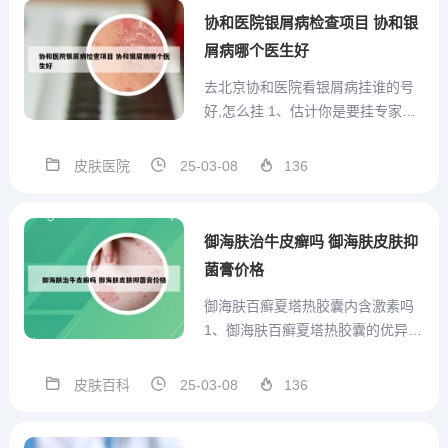
销活动。该产品作为一种中药制
协和医院银屑病检查项目 协和银
剂，其主要成分包括金银花，旨在
屑病哪个医生好
用...
去北京协和医院看银屑病挂谁的号
好,怎么挂 1、估计你是要挂专家
号，找到银屑病的相关科室，挂该
科室专家号，一般来说挂号费越
皮肤医院
25-03-08
136
贵，专家水平越高。2、因此，如果
您在北京地区寻找治疗皮肤科疾病
的医院，北京协和医院皮肤科是一
御海肤治牛皮癣吗 御海肤皮肤抑
个非常好的选择。不过，建议您...
菌膏价格
御海肤百癣夏塔热胶囊内含激素吗
1、御海肤百癣夏塔热胶囊的优异性
能和卓越效果，已经得到了众多患
者的认可。其不含激素的特性，使
皮肤百科
25-03-08
136
得患者在治疗过程中可以更加安
心，避免了激素类药物可能带来的