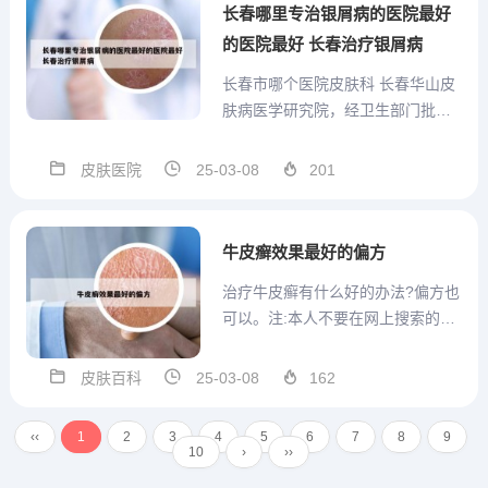
副作用。这款高科技中成药不仅能
长春哪里专治银屑病的医院最好
够帮助牛皮癣患者缓解症状，更...
的医院最好 长春治疗银屑病
长春市哪个医院皮肤科 长春华山皮
肤病医学研究院，经卫生部门批
准，按照国家三甲医院标准建设，
是一家非营利性医疗机构。该研究
皮肤医院
25-03-08
201
院专注于皮肤病的诊治，位于长春
市南关区大经路356号，是东北地区
规模最大的皮肤病专科医院。同
牛皮癣效果最好的偏方
时，它也是华山医院附属皮肤病...
治疗牛皮癣有什么好的办法?偏方也
可以。注:本人不要在网上搜索的答
案... 1、大蒜也被认为是治疗牛皮癣
的有效方法之一。一位六旬老人在
皮肤百科
25-03-08
162
发烧后患上了牛皮癣，尝试了多种
药物后，听从妻子建议，用捣碎的
‹‹
1
2
3
4
5
6
7
8
9
大蒜敷在患处，反复几次后，牛皮
10
›
››
癣奇迹般地消失了。...