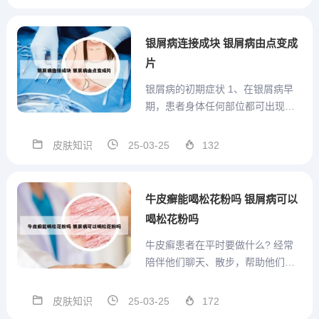
日常饮食中要忌食的肉类主要就是
牛肉、狼肉、驴肉、骆驼肉、羊
肉、狗肉、鸡鸭肉、鸽子肉、鸟肉
银屑病连接成块 银屑病由点变成
及其汤，还有各种海鲜，如各种
片
鱼...
银屑病的初期症状 1、在银屑病早
期，患者身体任何部位都可出现红
色小丘疹、小斑块，有的类似于针
尖大小；有的如水滴状或者指甲
皮肤知识
25-03-25
132
状，称为点滴状银屑病。这些皮疹
可出现在肘部、头皮部等处，而其
它部位，包括前胸、躯干、腿部等
牛皮癣能喝松花粉吗 银屑病可以
都会出现类似的皮疹。银屑病皮
喝松花粉吗
疹...
牛皮癣患者在平时要做什么? 经常
陪伴他们聊天、散步，帮助他们放
松心情，使心态更加乐观。这样的
关怀不仅能改善患者的情绪，还能
皮肤知识
25-03-25
172
促进病情的缓解。除了药物治疗和