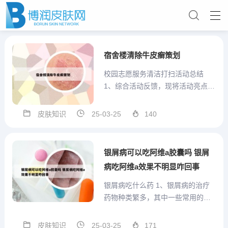
宿舍楼清除牛皮癣策划
校园志愿服务清洁打扫活动总结
1、综合活动反馈，现将活动亮点和
不足总结如下： 紧抓活动精髓，目
的纯粹。志愿者们无私奉献，积极
皮肤知识
25-03-25
140
参与，展现了听从指挥、尽忠职守
的精神。 准备充分，安排合理。事
先统计清理地点，减少活动中的混
银屑病可以吃阿维a胶囊吗 银屑
乱现象。 注重效率，积极...
病吃阿维a效果不明显咋回事
银屑病吃什么药 1、银屑病的治疗
药物种类繁多，其中一些常用的药
物包括中草药和中成药。例如，复
方青黛丸、雷公藤和复方丹参片
皮肤知识
25-03-25
171