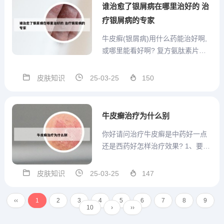
约占银屑病的90％以上。银屑病的
谁治愈了银屑病在哪里治好的 治
中医辨证分型分多...
疗银屑病的专家
牛皮癣(银屑病)用什么药能治好啊,
或哪里能看好啊? 复方氨肽素片是
一种比较常见的复方药，具有调节
机体免疫力的作用，可有效抑制病
皮肤知识
25-03-25
150
变位置的鳞屑逐渐增厚，有效达到
修复的效果，而且还具有镇静止痒
的作用，缓解银屑病患者所出现的
牛皮癣治疗为什么别
丘疹等变态反应，能够有效...
你好请问治疗牛皮癣是中药好一点
还是西药好怎样治疗效果? 1、要选
用中药制剂，最好是内外兼修，要
靠内服药物来进行彻底的调节治
皮肤知识
25-03-25
147
疗，靠外用药对病灶部位特别痒的
状况来进行局部的修复。最好的方
‹‹
1
2
3
4
5
6
7
8
9
法是选择内服外用一起用，有助于
10
›
››
在治愈牛皮癣的同时减轻痒的程...