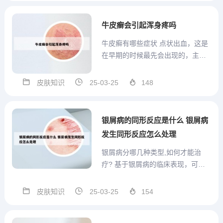
情绪管理，老年牛皮癣患者还应注
意日常生活的其他方面。保持皮肤
牛皮癣会引起浑身疼吗
清洁，避免过度摩擦和刺激；合...
牛皮癣有哪些症状 点状出血，这是
在早期的时候最先会出现的，主要
表现为在轻刮薄膜之后就会发现红
斑的面会涌出一些粟粒大小的血珠
皮肤知识
25-03-25
148
或针眼样的出血点，这种症状表现
是较为容易发现的。牛皮癣在生活
中是很常见的一种慢性皮肤病，它
银屑病的同形反应是什么 银屑病
会严重的影响人们的心情，因为...
发生同形反应怎么处理
银屑病分哪几种类型,如何才能治
疗? 基于银屑病的临床表现，可将
其分为 四种类型：寻常型、关节病
型、脓疱型、红皮病型 ，其中， 寻
皮肤知识
25-03-25
154
常型银屑病 是最为常见的类型，可
细分为点滴状和方块状， 其发病率