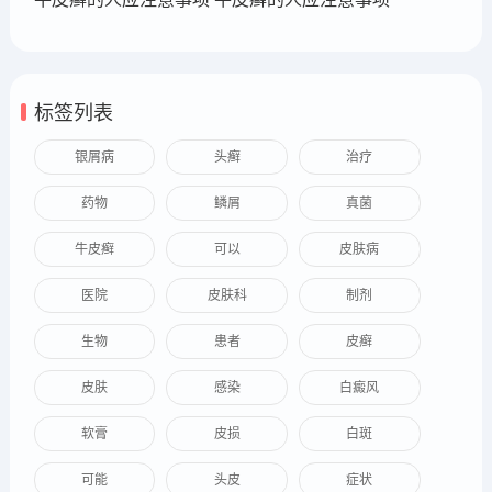
标签列表
银屑病
头癣
治疗
药物
鳞屑
真菌
牛皮癣
可以
皮肤病
医院
皮肤科
制剂
生物
患者
皮癣
皮肤
感染
白癜风
软膏
皮损
白斑
可能
头皮
症状