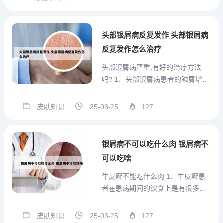
等，这些药物在银屑病治疗中展现
出良好的效果。外用药物如卡泊三
醇和他卡西醇，特别适用于斑块型
头部银屑病反复发作 头部银屑病
银屑病。2、治疗银屑病的药物种...
反复发作怎么治疗
头部银屑病严重,有好的治疗方法
吗? 1、头部银屑病患者的鳞屑增多
主要是因为头部头部角质细胞增生
过快所引起的，建议头部银屑病患
皮肤知识
25-03-25
127
者到正规的药店买点硫磺皂或者硫
磺软膏定期洗头，可以减轻头部的
瘙痒，而且对于头部银屑病的治疗
银屑病不可以吃什么肉 银屑病不
也是非常有帮助的。2、对于...
可以吃啥
牛皮癣不能吃什么肉 1、牛皮癣患
者在患病期间的饮食上是有很多肉
类不能吃，但是并不代表，只要是
跟肉沾边的食物就不能吃，患者在
皮肤知识
25-03-25
127