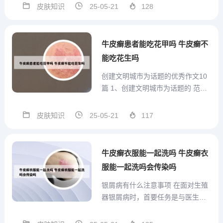
痛、消炎、镇静、去疲劳作用，对
皮肤知识
25-05-21
128
多种适用病症具有显著疗效。赤峰
热水塘温泉联系方式：0476-48003
40赤峰热水塘温泉景点简介：位于
牛皮癣患者能吃花甲吗 牛皮癣不
内蒙古宁城县...
能吃花生吗
创建文明城市为话题的优秀作文10
篇 1、创建文明城市为话题的 范文
一 文明，一个并不陌生的字眼，贯
穿了中华民族上下五千年的历史轨
皮肤知识
25-05-21
117
迹，流传至今。2、创建文明城市作
文1 “文明”一词，大家都是再熟悉不
过的了，丈明礼仪自古就是我们中
牛皮癣衣服能一起洗吗 牛皮癣衣
华大地的优良...
服能一起洗吗会传染吗
银屑病有什么注意事项 在面对生殖
器银屑病时，首要任务是与医生充
分沟通病情和病程发展。确保在皮
肤病专家那里接受诊断和治疗，遵