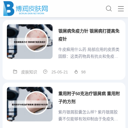
银屑病免疫力针 银屑病打提高免
疫针
牛皮癣用什么药 局部应用的皮质类
固醇：这类药物具有抗炎和免疫抑
制作用，可以减轻牛皮癣引起的皮
肤炎症和过度增生。维甲酸类药
皮肤知识
25-05-21
98
物：这类药物可以促进皮肤细胞的
正常分化和代谢，有助于减少牛皮
癣皮损的形成。钙调神经磷酸酶抑
重用附子50克治疗银屑病 重用附
制剂：这类药物可以抑制免疫细
子的方剂
胞...
紫丹银屑胶囊怎么样? 紫丹银屑胶
囊不仅能够有效抑制由于免疫失调
引起的免疫球蛋白紊乱和细胞因子