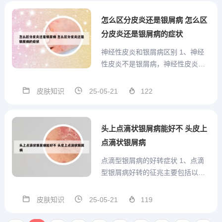
到意外……总可以让我学到一些东
西…… 他一口咬定在黑板上乱写乱
怎么区分皮炎还是银屑病 怎么区
画的是我 我真是跳到黄...
分皮炎还是银屑病的症状
神经性皮炎和银屑病区别 1、神经
性皮炎不是银屑病，神经性皮炎和
银屑病是完全两个不同的疾病。因
为神经性皮炎在中医里面称为牛皮
皮肤知识
25-05-21
122
癣，银屑病在西医里面也俗称牛皮
癣，所以两种疾病的容易被混淆。
2、神经性皮炎和银屑病还是有很大
头上点滴状银屑病能好不 头皮上
区别的，神经性皮炎顾名思义...
点滴状银屑病
点滴型银屑病的好转症状 1、点滴
型银屑病好转的征兆主要包括以下
几点：皮损颜色变化：皮损由原本
的红色逐渐转变为暗红色。这是病
皮肤知识
25-05-21
119
情好转的一个明显标志，表明炎症
正在逐渐消退。鳞屑变薄：表面的