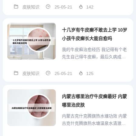
异常，还能提高机体免疫力，从而
皮肤知识
25-05-21
142
改善皮肤微循环。这使得皮肤表皮
细胞的异常增生得以好转，斑块浸
润和皮损逐渐消退。因此，该药物
十几岁有牛皮癣不敢去上学 10岁
也适用于湿疹、荨麻疹等由免疫...
小孩牛皮癣长大能自愈吗
我的牛皮癣治愈经历 我记得有个老
先生自己得牛皮癣，最后久病成医
自己磨药治好了自己全身二十几年
的牛皮癣，这是最给力的一次经
皮肤知识
25-05-21
125
历，我也要到了药膏，身上的确实
下去了，最后只剩头部反反复复。
2013年生完孩子而且经济也宽裕，
内蒙古哪里治疗牛皮癣最好 内蒙
就只关注绿色疗法，在网上...
哪里治皮肤
内蒙古克什克腾旗热水塘功效 内蒙
古克什克腾旗热水塘温泉水清澈透
明，水温46至83度，具备显著的止