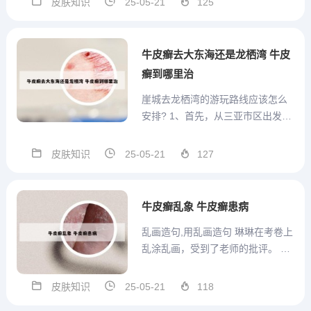
皮肤知识
25-05-21
125
循专业医嘱进行管理。在使用糖皮
质激素时，务必谨慎，以防皮肤变
薄，特别是对于敏感区域如阴茎、
牛皮癣去大东海还是龙栖湾 牛皮
会阴和阴唇，避免使用粗糙的煤...
癣到哪里治
崖城去龙栖湾的游玩路线应该怎么
安排? 1、首先，从三亚市区出发，
沿着G98海南环岛高速公路向西行
驶，大约需要1小时左右就可以到达
皮肤知识
25-05-21
127
崖城。在崖城，你可以参观崖州古
城，这是中国最南端的古城，有着
丰富的历史文化遗产。古城内有许
牛皮癣乱象 牛皮癣患病
多古色古香的建筑，如迎...
乱画造句,用乱画造句 琳琳在考卷上
乱涂乱画，受到了老师的批评。 每
次见到小孩子在街上、在沥青路面
或在墙上乱涂乱画，我都会停住脚
皮肤知识
25-05-21
118
步……他们笔下的东西往往令人感