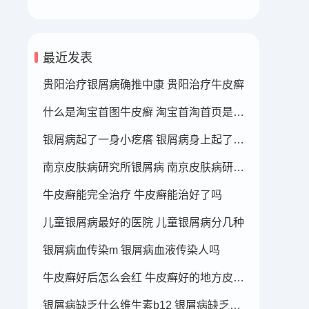
最近发表
贵阳治疗银屑病确推中康 贵阳治疗牛皮癣
什么是淘宝首图牛皮癣 淘宝首淘首页是什么
银屑病起了一身小疙瘩 银屑病身上起了好多疙瘩
南京皮肤病研究所银屑病 南京皮肤病研究所看银屑病哪个医生厉害
牛皮癣能完全治疗 牛皮癣能治好了吗
儿童银屑病最好的医院 儿童银屑病分几种
银屑病血传染m 银屑病血液传染人吗
牛皮癣好后怎么会红 牛皮癣好的地方皮肤变红
银屑病缺乏什么维生素b12 银屑病缺乏什么维生素b12可以补充