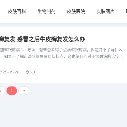
皮肤百科
生物制剂
皮肤医院
皮肤图片
癣复发 感冒之后牛皮癣复发怎么办
加重银屑病 1、导读：有些患者得了点滴型银屑病，但是并不了解什么
且如果不了解点滴状银屑病症状特点，这也使我们对于银屑病的治疗不
，银屑病在发病之初多是点滴状的，治疗起来相对的比较容易，恢复...
25-05-26
516
‹
1
››