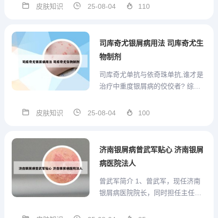
的优势所在：专业团队与经验积
皮肤知识
25-08-04
110
累：北京大学第一医院皮肤科拥有
一批资深的皮肤专家和医疗团队，
他们在皮肤病领域具有深厚的学术
司库奇尤银屑病用法 司库奇尤生
背景和丰富的临床经验，使得该
物制剂
科...
司库奇尤单抗与依奇珠单抗,谁才是
治疗中重度银屑病的佼佼者? 综上
所述，司库奇尤单抗和依奇珠单抗
在治疗中重度银屑病上疗效相当，
皮肤知识
25-08-04
100
安全性也相似。然而，从经济负担
角度来看，依奇珠单抗因医保报销
而更具优势。因此，在选择药物
济南银屑病曾武军贴心 济南银屑
时，患者和医生应充分考虑药物...
病医院法人
曾武军简介 1、曾武军，现任济南
银屑病医院院长，同时担任主任医
师、教授、博士生导师的职务。他
一生享受国务院颁发的知识分子特