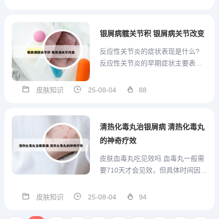
但应确保穿着舒适，避免对皮肤产
生摩擦或刺激。饮食：营养均衡：
保证营养摄入，如酸奶、豆腐、鸡
银屑病髋关节积 银屑病关节改变
蛋、瘦肉等在整个病程中均可食...
反应性关节炎的症状表现是什么?
反应性关节炎的早期症状主要表现
为以下几点：急性关节炎症：常见
的受累关节为膝关节、踝关节、髋
皮肤知识
25-08-04
88
关节，其次是骶髂关节。这些关节
受累时通常呈非对称性，且累及的
关节数目较少。关节红、肿、热、
清热化毒丸治银屑病 清热化毒丸
痛：受累的关节，尤其是手指、...
的神奇疗效
皮肤血毒丸吃见效吗 血毒丸一般需
要710天才会见效，但具体时间因病
情不同而有所差异。分析说明： 见
效时间：血毒丸全名叫做皮肤病血
皮肤知识
25-08-04
94
毒丸，是一种中成口服药物，主要
用于治疗瘙痒性皮肤病。根据病情