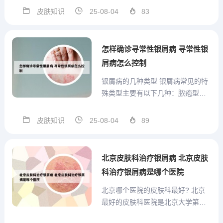
物控制症状，而重度病情则需要更
皮肤知识
25-08-04
83
积极的治疗措施。因此，对于寻常
型牛皮癣患者，及时就医并根据医
生建议进行治疗是至关重要的。2、
怎样确诊寻常性银屑病 寻常性银
症状特征：皮肤表面形成白色...
屑病怎么控制
银屑病的几种类型 银屑病常见的特
殊类型主要有以下几种：脓疱型银
屑病：症状：全身密集分布无菌性
脓疱，并伴有高热。特点：发病率
皮肤知识
25-08-04
89
较低，但症状严重，需要及时就
医。红皮病型银屑病：来源：一种
是由于免疫异常等多种原因直接导
北京皮肤科治疗银屑病 北京皮肤
致发病，出现弥漫性潮红和大量
科治疗银屑病是哪个医院
鳞...
北京哪个医院的皮肤科最好? 北京
最好的皮肤科医院是北京大学第一
医院皮肤科。以下是该医院皮肤科