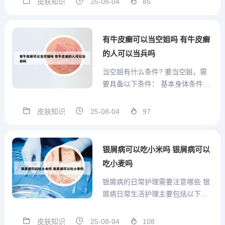
皮肤知识
25-08-04
85
殊津贴。曾武军曾是山东大学第二
医院的院长、党委副书记，以及山
东大学医学院的副院长。他还是国
有牛皮癣可以当空姐吗 有牛皮癣
际华夏医药学会的副会长，中国...
的人可以当兵吗
当空姐有什么条件? 要当空姐，需
要具备以下条件： 基本身体条件：
五官端正、肤色好：面容整洁，无
明显瑕疵。 身体健康、身材匀称：
皮肤知识
25-08-04
97
整体身体状况良好，体型比例协
调。 年龄限制：一般不超过19周
岁。 身高要求：女生在164cm172c
银屑病可以吃小米吗 银屑病可以
m之间，男生...
吃小麦吗
银屑病的日常护理需要注意哪些 银
屑病日常生活护理主要包括以下方
面：衣着：选择舒适衣物：由于银
屑病不传染，衣物选择相对随意，
皮肤知识
25-08-04
108