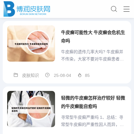
牛皮癣可能性大 牛皮癣会危机生
命吗
牛皮癣的遗传几率大吗? 牛皮癣并
不传染，大家不要对牛皮癣患者存
在歧视，但是牛皮癣具有一定的遗
传性，确实众所周知的，研究数据
皮肤知识
25-08-04
85
表明，如果父母双方都是牛皮癣患
者的话，子女的发病率还是比较高
的，在50%～66%单方父母患有牛
轻微的牛皮癣怎样治疗较好 轻微
皮癣，发病几率比较低，为...
的牛皮癣能自愈吗
寻常型牛皮癣严重吗 1、总结：寻
常型牛皮癣的严重性因人而异，轻
度病情可以通过外用药物和口服药