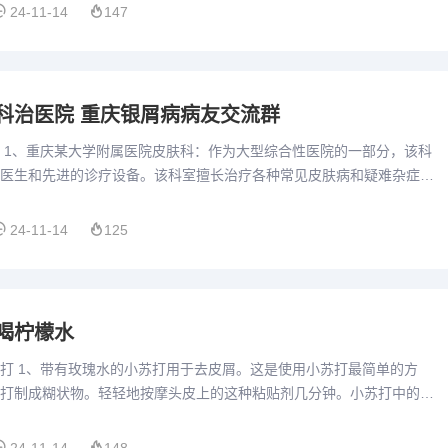
24-11-14
147
科治医院 重庆银屑病病友交流群
 1、重庆某大学附属医院皮肤科：作为大型综合性医院的一部分，该科
医生和先进的诊疗设备。该科室擅长治疗各种常见皮肤病和疑难杂症，
。 重庆某皮肤病专科医院：这家专科医院专注于各类皮肤病的诊疗...
24-11-14
125
喝柠檬水
打 1、带有玫瑰水的小苏打用于去皮屑。这是使用小苏打最简单的方
打制成糊状物。轻轻地按摩头皮上的这种粘贴剂几分钟。小苏打中的颗
砂膏。这会导致头皮屑和死细胞脱落。只用冷水冲洗头发。小苏打和