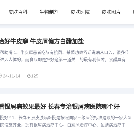
皮肤百科
生物制剂
皮肤医院
皮肤图片
治好牛皮癣 牛皮屑偏方白醋加盐
帮助吗 1、牛皮癣患者吃醋有抗菌、杀菌功效俗话说病从口入，很多传
进入人体的，而食醋却是把好这第一道关口的最有利保障。食醋具有很
杀伤肠道中的葡萄球菌、大肠杆菌，防止痢疾病的发生，并且食醋抗...
24-11-14
125
看银屑病效果最好 长春专治银屑病医院哪个好
院好? 1、长春五洲皮肤病医院是按照国家三级医院标准建设的一家大型
院设施齐全，拥有银屑病治疗中心、白癜风治疗中心、鱼鳞病治疗中
生物生化专业、临床生化检验专业、临床免疫血液学专业、中医科、...