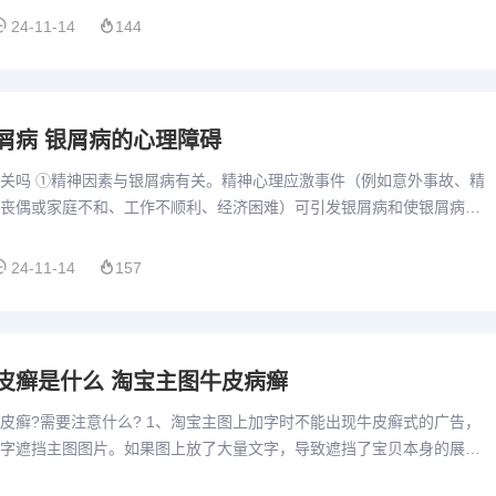
24-11-14
144
屑病 银屑病的心理障碍
关吗 ①精神因素与银屑病有关。精神心理应激事件（例如意外事故、精
丧偶或家庭不和、工作不顺利、经济困难）可引发银屑病和使银屑病病
应有意识地避免紧张，减轻精神压力，解除心理负担，避免银屑病的...
24-11-14
157
皮癣是什么 淘宝主图牛皮病癣
皮癣?需要注意什么? 1、淘宝主图上加字时不能出现牛皮癣式的广告，
字遮挡主图图片。如果图上放了大量文字，导致遮挡了宝贝本身的展
宝主图上加字不能出现QQ、微信、手机号等的联系方式，否则就属...