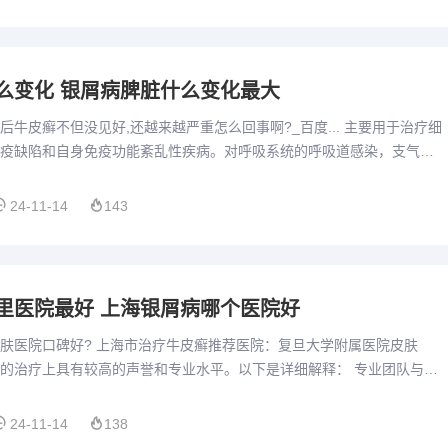
么变化 银屑病脾脏什么变化最大
后牛皮癣不但没见好,还越来越严重怎么回事啊?_百度... 主要用于治疗细
疫缺陷和自身免疫功能紊乱性疾病。对呼吸系统的呼吸道感染，支气管
喘有一定的预防治疗作用。还对有基础疾病，免疫力弱的人...
24-11-14
143
里医院最好 上海银屑病哪个医院好
肤医院口碑好? 上海市治疗牛皮癣推荐医院：复旦大学附属医院皮肤
的治疗上具有较高的声誉和专业水平。以下是详细解释： 专业团队与经
院皮肤科拥有一支专业的医疗团队，他们在牛皮癣的诊断和治疗方面...
24-11-14
138