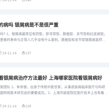
24-11-14
148
的病吗 银屑病是不是很严重
吗? 1、银屑病最常见有四型，即寻常型、脓疱型、关节型和红皮病型。
患者的寿命与正常人几乎没有什么差别，脓疱型和关节型银屑病虽然可
继发感染、电解质紊乱等，但很少危及生命。2、银屑病是一种常...
24-11-14
137
看银屑病治疗方法最好 上海哪家医院看银屑病好
家团队 1、朱有银，出身于传统中医世家，从事皮肤病临床医疗与科研
国特效医术研究会的重要成员。2、上海华肤医院在医疗技术上也有着深
现。医院拥有一支由经验丰富的皮肤科专家组成的医疗团队，他们...
24-11-14
128