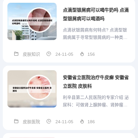
如脂溢性皮炎、接触性皮炎、神经
点滴型银屑病可以喝牛奶吗 点滴
性皮炎、寻常型银屑病、湿疹等...
型银屑病可以喝酒吗
点滴状银屑病有何特点? 点滴型银
屑病属于寻常型银屑病的一种类
型，也是银屑病中病情比较轻的一
型，主要表现是全身，尤其是肢体
皮肤知识
24-11-05
156
伸侧的点滴状红斑、斑丘疹，上面
会覆有银白色鳞屑，故称为点滴型
银屑病。点滴状银屑病是寻常型银
安徽省立医院治疗牛皮癣 安徽省
屑病中较少见的类型。皮损表现
立医院 皮肤科
为...
利辛县第二人民医院的专家介绍 泌
尿科：可做肾上腺肿瘤、肾肿瘤、
肾结石、膀胱肿瘤、前列腺汽化
（电切）等手术。脑外科：可做脑
皮肤医院
24-11-05
186
出血，脑瘤开颅术，颅骨成形术。
微创外科：省专家长年坐诊，利用