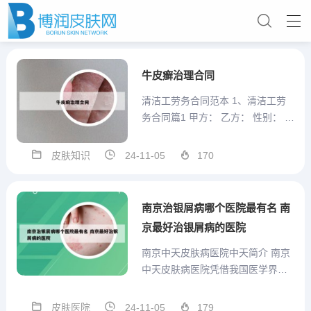
牛皮癣治理合同
清洁工劳务合同范本 1、清洁工劳
务合同篇1 甲方： 乙方： 性别： 年
龄： 临港社区为加强卫生管理，提
高社区居住环境。依据《中华人民
皮肤知识
24-11-05
170
共和国民法通则》、《中华人民共
和国合同法》等有关规定，甲乙双
方本着平等自愿、公正公平、诚实
南京治银屑病哪个医院最有名 南
信用的原则，自愿签...
京最好治银屑病的医院
南京中天皮肤病医院中天简介 南京
中天皮肤病医院凭借我国医学界的
独特优势，集古老中医与现代西医
之大成，实现了皮肤病治疗方法的
皮肤医院
24-11-05
179