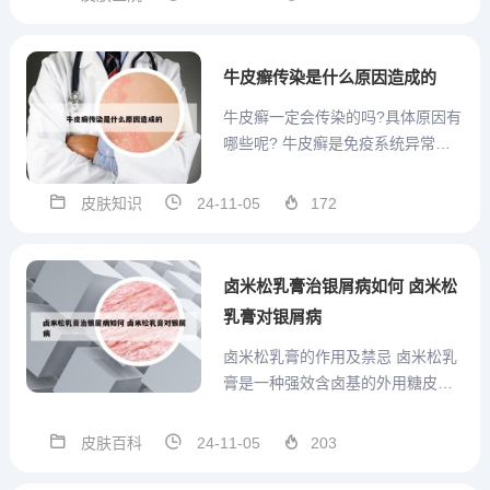
革新。经过多年的临床实践，医院
总结了中西医各自的优缺点，成功
地将两者融合，对皮肤疾病的治疗
牛皮癣传染是什么原因造成的
产生了显著的突破性进展。南京...
牛皮癣一定会传染的吗?具体原因有
哪些呢? 牛皮癣是免疫系统异常导
致的一种皮肤病，所以它跟病菌、
病原体没有任何关系，也绝对不会
皮肤知识
24-11-05
172
传染。当大家遇到牛皮癣的患者
时，完全不必要恐慌，任何接触都
不会传染，因为牛皮癣完全没有传
卤米松乳膏治银屑病如何 卤米松
染源。牛皮癣不会传染，这是一...
乳膏对银屑病
卤米松乳膏的作用及禁忌 卤米松乳
膏是一种强效含卤基的外用糖皮质
激素，具有很好的抗炎、抗表皮增
殖、抗过敏、收缩血管和止痒的作
皮肤百科
24-11-05
203
用。用于对糖皮质激素治疗有效的
一些非感染性炎症性的皮肤病，比