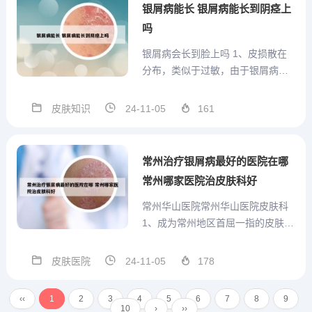
学附属华山医院位于上海市静安区
银屑病能长 银屑病能长到阴痉上
乌鲁木齐中路12号，始建...
吗
银屑病会长到脸上吗 1、皮损散在
分布，类似于过敏，由于银屑病长
在脸上，非常影响美观，所以脸上
银屑病要更注重护理，在护理脸上
皮肤知识
24-11-05
161
银屑病千万不要使用激素药，虽然
带有激素的药可能会暂时的缓解脸
部症状，但很快就会复发，症状还
常州治疗银屑病最好的医院在哪
会加重。2、脸上起癣包括两种...
常州哪家医院治皮肤科好
常州华山医院常州华山医院皮肤科
1、成为常州地区首屈一指的皮肤病
诊疗医院。孙翔教授，上海华山医
院皮肤科主任，从事临床皮肤病学
皮肤医院
24-11-05
178
专业近30年，对常见皮肤病及疑难
病如白癜风、牛皮癣、鱼鳞病、痤
‹‹
1
2
3
4
5
6
7
8
9
疮、皮炎湿疹等有丰富经验。尤其
10
›
››