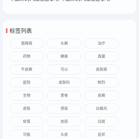
标签列表
银屑病
头癣
治疗
药物
鳞屑
真菌
牛皮癣
可以
皮肤病
医院
皮肤科
制剂
生物
患者
皮癣
皮肤
感染
白癜风
软膏
皮损
白斑
可能
头皮
症状