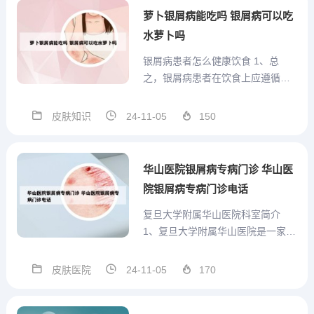
腹腔镜开展微创手术，创伤小，痛
萝卜银屑病能吃吗 银屑病可以吃
苦小、恢复快，花费少。县第二
水萝卜吗
人...
银屑病患者怎么健康饮食 1、总
之，银屑病患者在饮食上应遵循清
淡、均衡的原则，避免食用刺激性
食物，多吃新鲜蔬菜水果，以促进
皮肤知识
24-11-05
150
身体健康，帮助控制病情。2、银屑
病的护理要点： 保持营养充足： 牛
皮癣患者需关注蛋白质摄入，每日
华山医院银屑病专病门诊 华山医
饮食基础上，可增加1-2...
院银屑病专病门诊电话
复旦大学附属华山医院科室简介
1、复旦大学附属华山医院是一家规
模庞大的医疗机构，拥有39个临床
医技科室，涵盖了神经外科、神经
皮肤医院
24-11-05
170
内科、皮肤科等多个专业领域。2、
上海华山医院属于静安区，复旦大