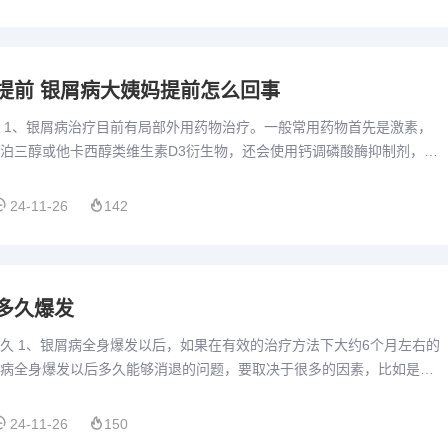
提前 银屑病大姨妈提前怎么回事
 1、银屑病治疗目前有局部外用药物治疗。一般常用药物首先是激素，
泊三醇或他卡西醇类维生素D3衍生物，还会使用钙调磷酸酶抑制剂，比
司，还会使用硫磺乳类角质剥脱剂及滋润剂。2、外用药，因为头...
24-11-26
142
多久爆发
久 1、银屑病全身爆发以后，如果在有效的治疗方法下大约6个月左右的
病全身爆发以后多久能够消退的问题，要取决于很多的因素，比如是什
爆发，患者有没有遗传背景，患者有没有其它系统性疾病，比如糖...
24-11-26
150