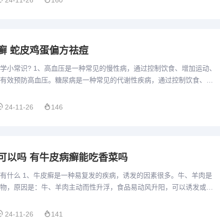
24-11-26
160
癣 蛇皮鸡蛋偏方祛痘
学小常识? 1、高血压是一种常见的慢性病，通过控制饮食、增加运动、
有效预防高血压。糖尿病是一种常见的代谢性疾病，通过控制饮食、增
重、戒烟限酒等方式可以有效预防糖尿病。感冒是一种由病毒引起...
24-11-26
146
可以吗 有牛皮病癣能吃香菜吗
有什么 1、牛皮癣是一种易复发的疾病，诱发的因素很多。牛、羊肉是
物，原因是：牛、羊肉主动而性升浮，食品易动风升阳，可以诱发或加
以建议患有牛皮癣的人群，不要食用牛羊肉这些发物。除了牛羊肉外...
24-11-26
141