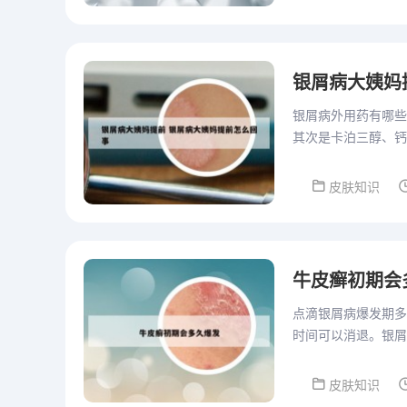
银屑病大姨妈
银屑病外用药有哪些
其次是卡泊三醇、钙
如他克莫司、吡美莫
皮肤知识
牛皮癣初期会
点滴银屑病爆发期多
时间可以消退。银屑
么原因导致的全身的
皮肤知识