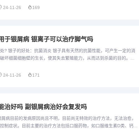
24-11-26
169
用于银屑病 银离子可以治疗脚气吗
处? 银子的好处：抗菌消炎 银子具有天然的抗菌性能，可产生一定的消
破坏细菌细胞壁的生长，使其失去繁殖能力，从而达到杀菌的目的。因
域有着广泛的应用。排毒养生 在中医理论中，银子被认为具有排...
24-11-26
171
能治好吗 副银屑病治好会复发吗
银屑病目前的发病原因尚且不明，目前尚无特效的治疗方法，无法治愈，
控制症状。目前主要的治疗方法包括口服药物，如口服维生素D类、钙剂
炎药，如四环素或红霉素、免疫抑制剂等。可以的。牛皮癣即是银...