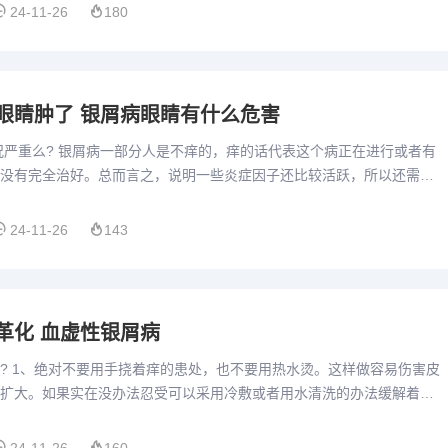
24-11-26
180
眼睛肿了 银屑病眼睛有什么危害
况严重么? 银屑病一部分人是不痒的，痒的话代表这个病正在进行或者有
没有完全治好。总而言之，说明一些炎症因子还比较活跃，所以还需要
比较合适的治疗方案。从病情来看通过病情的分析不难发现银屑病...
24-11-26
143
革化 血虚性银屑病
? 1、绝对不要用手挠着痒的患处，也不要用热水烫。这样做容易伤害皮
扩大。如果实在没办法忍受可以采用冷敷或者用水清洗的办法缓解着痒
者要保持轻松愉快的心情。2、芦甘蒜韭茶：芦荟、甘草、大蒜、...