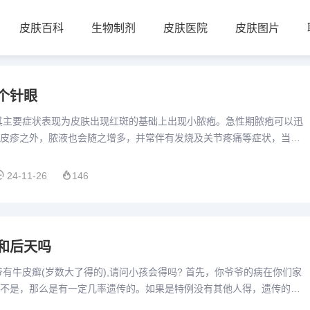
皮肤百科
生物制剂
皮肤医院
皮肤图片
个针眼
其主要症状表现为皮肤出现红斑的基础上出现小脓疱。急性期脓疱可以迅
皮疹之外，脓液也会随之增多，并常伴有发烧及关节疼痛等症状，当症
收减少。牛皮癣是一种常见的慢性皮肤病，主要症状为皮肤表面出现...
24-11-26
146
和后天吗
爷有牛皮癣(岁数大了得的),请问小孩会得吗? 首先，你爷爷的病在你们家
不是，那么是有一定几率遗传的。如果是特例没有其他人得，遗传的几
病遗传其实不太准确，因为牛皮癣是因为免疫系统紊乱免疫力...