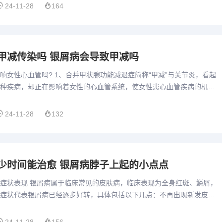
24-11-28
164
甲减传染吗 银屑病会导致甲减吗
响女性心血管吗? 1、合并甲状腺功能减退症简称“甲减”与关节炎，看起
种疾病，却正在影响着女性的心血管系统，使女性患心血管疾病的机率
炎合并甲减会影响女性心血管吗？长期以来人们推测甲状腺功能...
24-11-28
132
少时间能治愈 银屑病脖子上起的小点点
症状表现 银屑病属于临床常见的皮肤病，临床表现为全身红斑、鳞屑，
症状代表银屑病已经逐步好转，具体包括以下几点：不再出现新发皮肤
肤损害逐渐变淡；皮肤损害范围逐渐缩小，出现正常皮肤；皮肤损害...