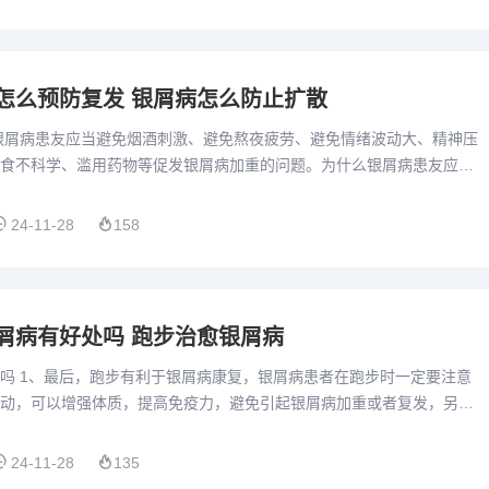
怎么预防复发 银屑病怎么防止扩散
银屑病患友应当避免烟酒刺激、避免熬夜疲劳、避免情绪波动大、精神压
食不科学、滥用药物等促发银屑病加重的问题。为什么银屑病患友应当
现在研究证实银屑病也是心身性皮肤疾病之一。预防感冒，部分银屑...
24-11-28
158
屑病有好处吗 跑步治愈银屑病
吗 1、最后，跑步有利于银屑病康复，银屑病患者在跑步时一定要注意
动，可以增强体质，提高免疫力，避免引起银屑病加重或者复发，另外
注意饮食料理，多掌握一些关于银屑病在不同身体部位的发病常识，...
24-11-28
135