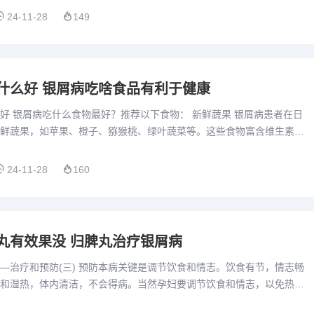
24-11-28
149
什么好 银屑病吃啥食品有利于健康
好 银屑病吃什么食物最好？推荐以下食物： 新鲜蔬果 银屑病患者在日
鲜蔬果，如苹果、橙子、猕猴桃、绿叶蔬菜等。这些食物富含维生素和
皮肤免疫力，促进皮肤健康。尤其是富含维生素A、维生素C和维...
24-11-28
160
丸有效果没 归脾丸治疗银屑病
—治疗和预防(三) 预防本病关键是调节饮食和情志。饮食有节，情志畅
和湿热，体内清洁，不会得病。当然孕妇要调节饮食和情志，以免热毒
子出生后体内没有“遗毒”。带状疱疹是由水痘-带状疱疹病毒引...