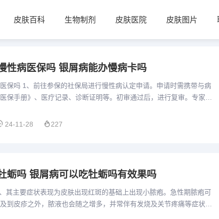
皮肤百科
生物制剂
皮肤医院
皮肤图片
慢性病医保吗 银屑病能办慢病卡吗
医保吗 1、前往参保的社保局进行慢性病认定申请。申请时需携带与病
医保手册》、医疗记录、诊断证明等。初审通过后，进行复审。专家评
殊病种门诊专用病历》。根据慢性病补贴标准，按季度领取补贴。2...
24-11-28
227
牡蛎吗 银屑病可以吃牡蛎吗有效果吗
1、其主要症状表现为皮肤出现红斑的基础上出现小脓疱。急性期脓疱可
及到皮疹之外，脓液也会随之增多，并常伴有发烧及关节疼痛等症状，
可吸收减少。2、牛皮癣在生活中是很常见的一种慢性皮肤病，它会...