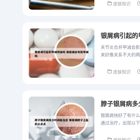
皮肤知识
银屑病引起的
关节炎合并甲减会影
来好像关系不大的两
增加4倍，那么关节
皮肤知识
脖子银屑病多
银屑病快好了有什么
通过治疗，出现以下
损害；原有的鲜红皮