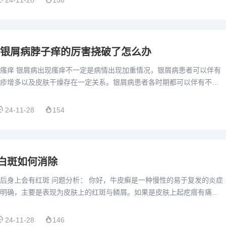
24-11-28
156
 银屑病脖子痒的厉害挠破了怎么办
瘙痒 银屑病出现瘙痒不一定是病情出现加重情况，银屑病患者可以伴有
疹增多以及皮肤干燥存在一定关系。银屑病患者各时期都可以伴有不同
病情不同。患者不自觉搔抓后可能会导致同形反应出现，即在搔抓部...
24-11-28
154
白斑如何消除
后身上会有红斑 问题分析： 你好，牛皮癣是一种慢性的易于复发的炎症
明确，主要是表现为皮肤上的红斑与鳞屑。如果是皮肤上起疙瘩有痛痒
虑过敏引起的荨麻疹。 意见建议： 建议抗过敏药物治疗，如口...
24-11-28
146