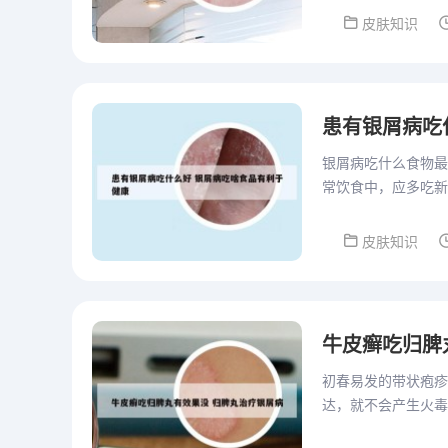
皮肤知识
患有银屑病吃
银屑病吃什么食物最
常饮食中，应多吃新
矿物质，有助于增强
皮肤知识
牛皮癣吃归脾
初春易发的带状疱疹
达，就不会产生火毒
侵袭胎儿，保护好孩