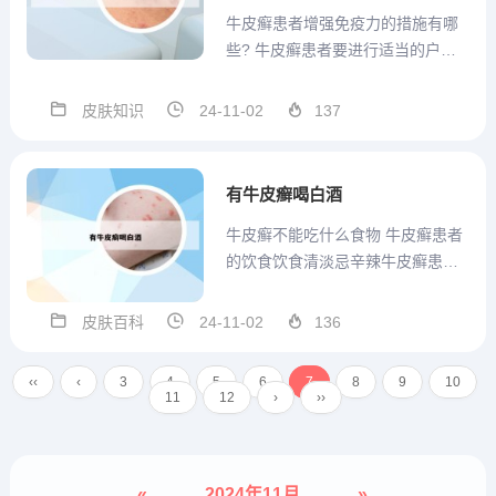
牛皮癣患者增强免疫力的措施有哪
些? 牛皮癣患者要进行适当的户外
运动，加强体育煅炼，这样能够增
强体质，从根本上提高自身的免疫
皮肤知识
24-11-02
137
力，提高皮肤抗病的能力，可以有
效的延长牛皮癣的复发时间。合理
的饮食，避免外伤，提高皮肤抵抗
有牛皮癣喝白酒
力是提高银屑病患者免疫力的三...
牛皮癣不能吃什么食物 牛皮癣患者
的饮食饮食清淡忌辛辣牛皮癣患者
饮食宜清淡，避免高脂高糖饮食，
不宜吃辛辣刺激的食物，比如生
皮肤百科
24-11-02
136
姜、大蒜、辣椒，以及花椒、胡
椒、孜然、茴香、桂皮、芥末等各
‹‹
‹
3
4
5
6
7
8
9
10
种调味品，以防加重病情。肉食类
11
12
›
››
牛皮癣患者不宜吃牛肉、羊肉、驴
肉...
«
2024年11月
»