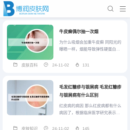
牛皮癣偶尔抽一次烟
为什么吸烟会加重牛皮癣 同阳光的
曝晒一样，烟能导致弹性硬蛋白和
弹性纤维变粗或断裂。另外，吸烟
还会减少皮肤的氧气供应，影响皮
皮肤百科
24-11-02
131
肤的主要组成部分胶原的形成并导
致皮肤干燥。这一切都加剧了皱纹
的出现。对女烟民来说，还会影响
毛发红糠疹与银屑病 毛发红糠疹
雌性激素的循环。皮肤癌 烟会...
与银屑病有什么区别
红皮病的病因 那么红皮病都有什么
病因了，根据临床医学研究表示，
红皮病很多一部分病因都是因为银
屑病产生恶化而造成的。此外，一
皮肤知识
24-11-02
145