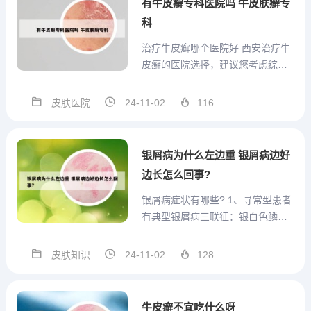
有牛皮癣专科医院吗 牛皮肤癣专
说的。建议再观察一段时间...
科
治疗牛皮癣哪个医院好 西安治疗牛
皮癣的医院选择，建议您考虑综合
性医院皮肤科，如西安交通大学第
一附属医院皮肤科、西安市中心医
皮肤医院
24-11-02
116
院皮肤科等。这些医院拥有专业团
队，配备先进设备，能够提供科
学、个性化的治疗方案。目前，治
银屑病为什么左边重 银屑病边好
疗牛皮癣主要采用的治疗方法包
边长怎么回事?
括...
银屑病症状有哪些? 1、寻常型患者
有典型银屑病三联征：银白色鳞
屑、点状出血、薄膜。患者皮肤表
面出现一层一层容易刮除的银白色
皮肤知识
24-11-02
128
鳞屑，鳞屑刮掉后出现一层类似于
透明薄膜的物质，叫薄膜现象。把
这层薄膜刮掉，患者会出现皮肤点
牛皮癣不宜吃什么呀