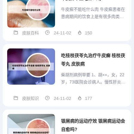
状出血，这是典型银屑病三联征...
牛皮癣不能吃什么肉 牛皮癣患者在
患病期间的饮食上是有很多肉类不
能吃，但是并不代表，只要是跟肉
沾边的食物就不能吃，患者在日常
皮肤百科
24-11-02
150
饮食中要忌食的肉类主要就是牛
肉、狼肉、驴肉、骆驼肉、羊肉、
狗肉、鸡鸭肉、鸽子肉、鸟肉及其
吃桂枝茯苓丸治疗牛皮癣 桂枝茯
汤，还有各种海鲜，如各种鱼
苓丸 皮肤病
类，...
柴胡剂病例举要 1、胡××，女，22
岁，73l医院会诊病人。慢性肝炎多
年，肝功一直不正常。近查肝功：
GPT 2810单位。症状包括肝区痛，
皮肤知识
24-11-02
177
大便燥结。先与四逆散合当归芍药
散加丹参、茵陈，服药后症状缓
和。因大便仍干，改服大柴胡汤合
银屑病的运动疗效 银屑病运动会
桂枝茯苓丸，连...
自愈吗?