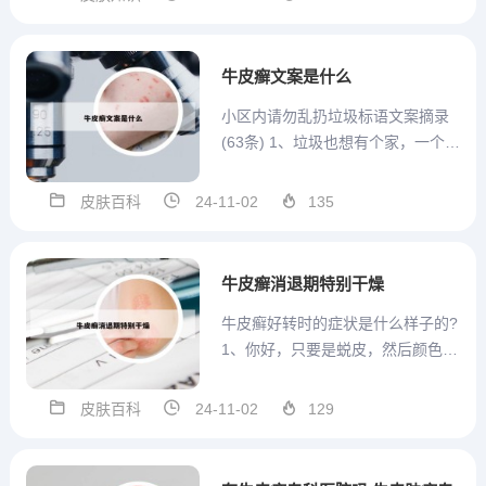
些淋巴瘤或者是恶性肿瘤也会引起
红皮中，比如恶性淋巴瘤或者是白
血病等都会引发红皮病。红皮病多
牛皮癣文案是什么
发生在地势低洼，排水不良，土...
小区内请勿乱扔垃圾标语文案摘录
(63条) 1、垃圾也想有个家，一个不
大不小的处所。 垃圾要分类，生活
变完美。 垃圾随人走，到“家”才分
皮肤百科
24-11-02
135
手。 留下你学习的足迹，顺手牵走
被带来的垃圾！ 大桶换小桶，垃圾
不落地，世界更美丽。 卫生清洁，
牛皮癣消退期特别干燥
从我做起。...
牛皮癣好转时的症状是什么样子的?
1、你好，只要是蜕皮，然后颜色逐
渐变淡的话，那就是好转现象。但
也不能掉以轻心。虽然说牛皮癣好
皮肤百科
24-11-02
129
转现象就是是基本上没有新疹出现
旧皮疹渐扩大有较多较厚鳞屑。每
个人情况都不一样所以要看情况再