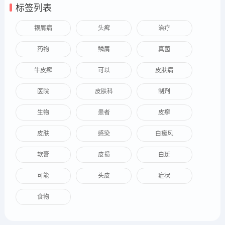
标签列表
银屑病
头癣
治疗
药物
鳞屑
真菌
牛皮癣
可以
皮肤病
医院
皮肤科
制剂
生物
患者
皮癣
皮肤
感染
白癜风
软膏
皮损
白斑
可能
头皮
症状
食物