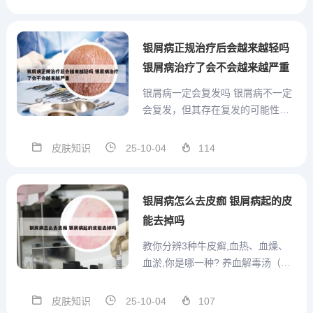
弱可分为超强效、强效、中效和弱
效四类。常用药物如卤米松乳膏
（超强效）、糠酸莫米松乳膏（中
银屑病正规治疗后会越来越轻吗
效）等。使用时需注意：长期使...
银屑病治疗了会不会越来越严重
银屑病一定会复发吗 银屑病不一定
会复发，但其存在复发的可能性。
以下是关于银屑病复发问题的详细
解复发周期不一：银屑病的复发周
皮肤知识
25-10-04
114
期因人而异，部分患者可能几年甚
至十几年病情没有反复，而另一些
患者则可能每年复发一次或多次。
银屑病怎么去皮痂 银屑病起的皮
目前研究数据证实，银屑病不能...
能去掉吗
教你分辨3种牛皮癣,血热、血燥、
血淤,你是哪一种? 养血解毒汤（针
对血燥症）主证：皮损淡红，原有
皮损部分消退。次证：舌质淡，舌
皮肤知识
25-10-04
107