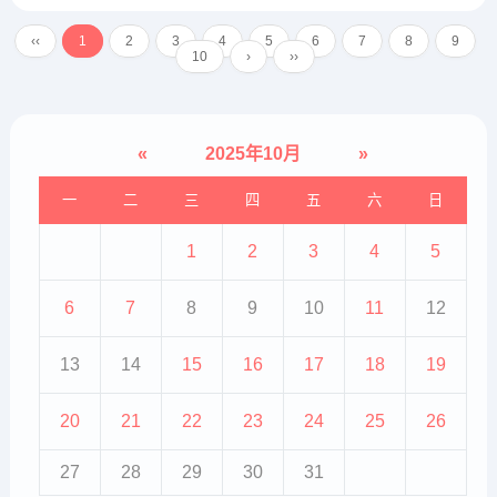
苔少或薄白；脉缓或沉细；口干咽
燥。药方组成：丹参、当归、生地
‹‹
1
2
3
4
5
6
7
8
9
黄、麦冬、玄参、鸡血藤、土茯苓
10
›
››
等。功效：养血润燥，解毒...
«
2025年10月
»
一
二
三
四
五
六
日
1
2
3
4
5
6
7
8
9
10
11
12
13
14
15
16
17
18
19
20
21
22
23
24
25
26
27
28
29
30
31