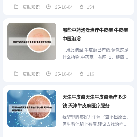
见的慢性皮肤病，其特征是在红斑
皮肤知识
25-10-04
154
上反复出现多层银白色干燥鳞屑。
2、皮肤过敏反应 牛皮癣常常覆盖
有一层银白色的鳞屑，因此患者常
哪些中药泡澡治疗牛皮癣 牛皮癣
伴有脱屑症状，而脱落...
中医泡浴
...用此泡澡,牛皮癣已痊愈,请教这是
什么植物,中药草。有图! 1、银屑病
俗称牛皮癣，是一种慢性炎症性皮
肤病，病程较长，有易复发倾向，
皮肤知识
25-10-04
116
有的病例几乎终生不愈。该病发病
以青壮年为主，对患者的身体健康
和精神状况影响较大。临床表现以
天津牛皮癣天津牛皮癣治疗多少
红斑，鳞屑为主，...
钱 天津牛皮癣医疗服务
我爷爷脚疼好几个月了查不出原因,
医生看他腿上有癣,建议去找治疗
皮? 天津京津医院是一家值得推荐