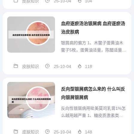
皮肤知识
25-10-04
104
脂溢性皮炎：主要发生于皮脂溢出
部位，如头皮、面部等。牛皮癣：
是一种全身性发作的皮肤病，可见
血府逐瘀汤治银屑病 血府逐瘀汤
于身体各个部位。发病群体：脂...
治皮肤病
银屑病的偏方 1、木鳖子蛋黄油木
鳖子5枚，蛋黄油适量，陈醋适量。
首先将木鳖子去皮，兑入陈醋研磨
成汁。用时洗净患处，先擦上蛋黄
皮肤知识
25-10-04
118
油，再敷木鳖子汁。木鳖子蛋黄油
具有清热凉血的作用，适用于血热
引发的银屑病。明矾花椒外洗方用
反向型银屑病怎么来的 什么叫反
明矾、花椒各120克，朴硝...
向银屑银屑病
反向性银屑病用呲美莫司乳膏1%怎
么越用越严重 1、糖皮质激素类药
物具有抗炎、免疫抑制作用，是治
疗银屑病的常用药物。根据效力强
皮肤知识
25-10-04
148