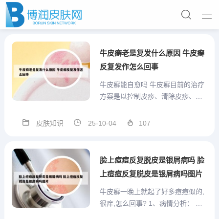
牛皮癣老是复发什么原因 牛皮癣
反复发作怎么回事
牛皮癣能自愈吗 牛皮癣目前的治疗
方案是以控制皮疹、清除皮疹、控
制复发为主，没有根除牛皮癣，使
其永不复发的治疗方法，但牛皮癣
皮肤知识
25-10-04
107
有一定的自愈性。很多人初次发作
或者在牛皮癣患病的早期，不经过
治疗，如果身体调整好，包括睡眠
脸上痘痘反复脱皮是银屑病吗 脸
充足、饮食清淡，皮疹有一定自...
上痘痘反复脱皮是银屑病吗图片
牛皮癣一晚上就起了好多痘痘似的,
很痒,怎么回事? 1、病情分析： 牛
皮癣，西医称为银屑病，是一种常