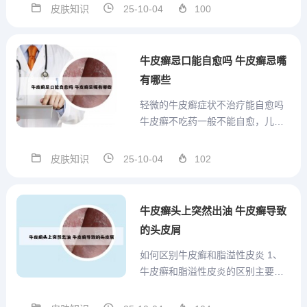
的医疗机构，尤其在牛皮癣治疗方
皮肤知识
25-10-04
100
面表现出色。我的姨姨在多年被牛
皮癣困扰后，最终在这里找到了治
愈的希望。尽管牛皮癣曾被认为难
牛皮癣忌口能自愈吗 牛皮癣忌嘴
以治愈，长达10多年之久，...
有哪些
轻微的牛皮癣症状不治疗能自愈吗
牛皮癣不吃药一般不能自愈，儿童
脓疱型牛皮癣可通过内服药进行治
疗。牛皮癣的自愈情况 牛皮癣（银
皮肤知识
25-10-04
102
屑病）是一种慢性、复发性、炎症
性的皮肤病，其发病原因复杂，目
前尚未完全明确。由于牛皮癣的病
牛皮癣头上突然出油 牛皮癣导致
程较长且易复发，因此不吃药...
的头皮屑
如何区别牛皮癣和脂溢性皮炎 1、
牛皮癣和脂溢性皮炎的区别主要体
现在发病部位、发病群体、症状表
现以及可能的原因上。发病部位：