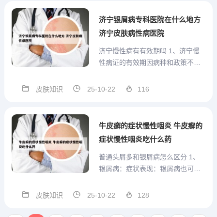
寒、去除冬病，例如支气管哮喘、
慢性支气管炎、肺气肿、肺心病、
济宁银屑病专科医院在什么地方
慢性咳嗽、反复感冒、慢性鼻炎等
济宁皮肤病性病医院
疾...
济宁慢性病有有效期吗 1、济宁慢
性病证的有效期因病种和政策不同
而存在差异，并非统一设定。普通
慢性病：有效期一年，需年度重新
皮肤知识
25-10-22
116
申请普通慢性病（如高血压、慢性
支气管炎等）的慢性病证有效期通
常为一年。患者需在有效期届满
牛皮癣的症状慢性咽炎 牛皮癣的
前，按照当地医保部门要求提交
症状慢性咽炎吃什么药
重...
普通头屑多和银屑病怎么区分 1、
银屑病：症状表现：银屑病也可能
发生在头皮上，其初期症状之一就
是头皮屑增多，且这种头皮屑往往
皮肤知识
25-10-22
128
比一般的头皮屑更明显，呈现为大
块状。2、银屑病：头皮屑非常多，