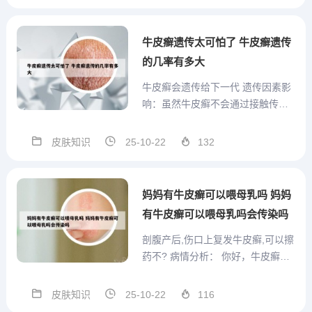
相互融合形成大片区域。其病程较
长，即使皮疹消退后也可能复发。
相比之下，玫瑰糠疹的皮损表现为
牛皮癣遗传太可怕了 牛皮癣遗传
对称分布、向心性分布，主要出
的几率有多大
现...
牛皮癣会遗传给下一代 遗传因素影
响：虽然牛皮癣不会通过接触传
染，但它确实具有一定的遗传因
素。如果家族中有牛皮癣患者，那
皮肤知识
25-10-22
132
么其他家庭成员患病的可能性会相
对较高。但这并不意味着一定会遗
传给下一代，只是风险增加。照顾
妈妈有牛皮癣可以喂母乳吗 妈妈
孩子无风险：基于牛皮癣的非传染
有牛皮癣可以喂母乳吗会传染吗
性...
剖腹产后,伤口上复发牛皮癣,可以擦
药不? 病情分析： 你好，牛皮癣患
者剖腹产后如果刀口起牛皮癣，就
要注意治疗了。由于此时的患者处
皮肤知识
25-10-22
116
于哺乳期，准妈妈就要注意用药的