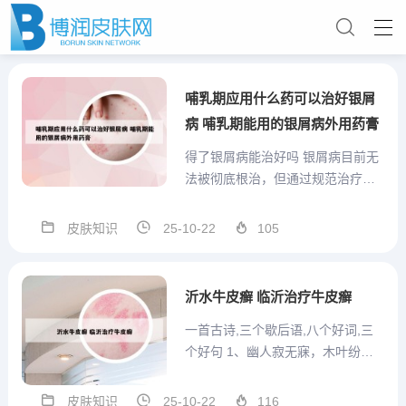
哺乳期应用什么药可以治好银屑
病 哺乳期能用的银屑病外用药膏
得了银屑病能治好吗 银屑病目前无
法被彻底根治，但通过规范治疗和
日常管理可实现症状缓解与病情控
制。具体分析如下： 银屑病的本质
皮肤知识
25-10-22
105
是慢性复发性疾病银屑病属于免疫
介导的慢性炎症性皮肤病，其核心
病理机制涉及T淋巴细胞异常活化、
沂水牛皮癣 临沂治疗牛皮癣
角质形成细胞过度增殖及炎...
一首古诗,三个歇后语,八个好词,三
个好句 1、幽人寂无寐，木叶纷纷
落。寒雨暗深更，流萤渡高阁。坐
使青灯晓，还伤夏衣薄。宁知岁方
皮肤知识
25-10-22
116