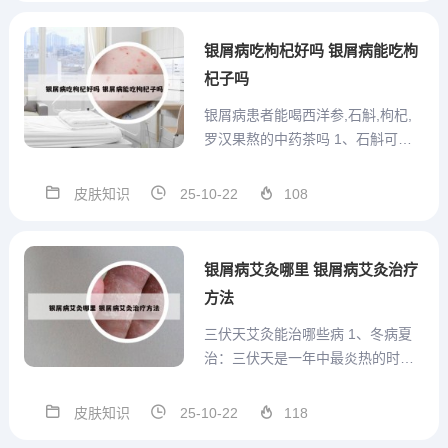
情况。 意见建议： 禁止使用含激素
类药物，激素类药物经过准妈妈的
银屑病吃枸杞好吗 银屑病能吃枸
新陈代谢，随着乳汁...
杞子吗
银屑病患者能喝西洋参,石斛,枸杞,
罗汉果熬的中药茶吗 1、石斛可以
与西洋参、罗汉果、枸杞子一起泡
着喝。西洋参：西洋参具有补气养
皮肤知识
25-10-22
108
阴、清热生津的功效，与石斛搭配
使用，可以增强身体的免疫力，提
高身体的抗病能力。罗汉果：罗汉
银屑病艾灸哪里 银屑病艾灸治疗
果具有清热润肺、滑肠通便...
方法
三伏天艾灸能治哪些病 1、冬病夏
治：三伏天是一年中最炎热的时
候，气候炎热，此时身体内的阳气
大盛，如果此时使用特制艾草对穴
皮肤知识
25-10-22
118
位进行局部热刺激，可以扶阳驱