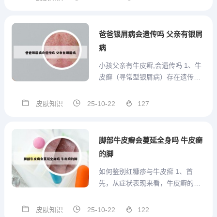
晏，离居更萧索。2、庐山最美在山
南，山南最美数三叠。（指三叠瀑
布）名泉七十二，趵突天下无。
爸爸银屑病会遗传吗 父亲有银屑
（被誉为“家家泉水，户户...
病
小孩父亲有牛皮癣,会遗传吗 1、牛
皮癣（寻常型银屑病）存在遗传风
险，但并非绝对遗传，且受多因素
共同影响。具体如下： 遗传风险与
皮肤知识
25-10-22
127
基因关联寻常型银屑病是多基因遗
传病，相关基因可通过父母传递给
孩子。若父母双方均患病，子女发
脚部牛皮癣会蔓延全身吗 牛皮癣
病率约为50%-60%；...
的脚
如何鉴别红糠疹与牛皮癣 1、首
先，从症状表现来看，牛皮癣的典
型皮肤表现为边界分明的带有银白
色鳞屑的红色斑块，这些斑块可能
皮肤知识
25-10-22
122