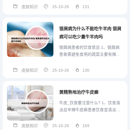
皮、赤芍、紫草等，适用于皮疹鲜
皮肤知识
25-10-26
131
红、瘙痒剧烈者。血瘀型：以活血
化瘀、通络止痒为主，常用桃仁、
红花、丹参、鸡血藤等，适用于病
银屑病为什么不能吃牛羊肉 银屑
程长、皮疹暗红者。清热凉血类...
病可以吃少量牛羊肉吗
银屑病患者的饮食禁忌 1、银屑病
患者需避免食用的蔬菜主要有辣
椒、韭菜、大头菜、竹笋和菠菜，
具体原因如下：辣椒：属于辛辣刺
皮肤知识
25-10-26
130
激性食物，食用后可能直接刺激皮
肤，引发炎症反应，导致银屑病皮
损加重，出现红斑、瘙痒或脱屑增
黄精熟地治疗牛皮癣
多。2、饮食禁忌 严禁烟酒：银...
牛皮_饮食要注意什么? 1、饮食清
淡忌辛辣牛皮癣患者饮食宜清淡，
避免高脂高糖饮食，不宜吃辛辣刺
激的食物，比如生姜、大蒜、辣
皮肤知识
25-10-26
169