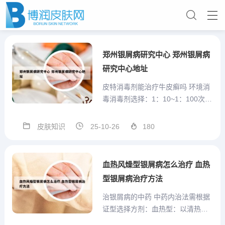
郑州银屑病研究中心 郑州银屑病
研究中心地址
皮特消毒剂能治疗牛皮癣吗 环境消
毒消毒剂选择：1：10~1：100次氯
酸钠溶液（对节孢子有效）；织物
（猫窝、衣物）清洗后暴晒杀菌。
皮肤知识
25-10-26
180
操作要点：消毒时隔离猫咪，消毒
后用清水擦拭残留；餐具可用开水
烫煮消毒。 预防交叉感染隔离患病
血热风燥型银屑病怎么治疗 血热
猫：减少与其他宠物...
型银屑病治疗方法
治银屑病的中药 中药内治法需根据
证型选择方剂：血热型：以清热凉
血、解毒消斑为主，常用生地、丹