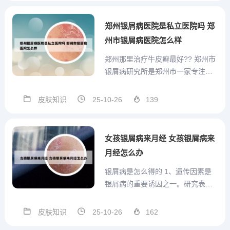
癣，疥疮，慢性湿疹，慢性荨麻
疹，神经性皮炎，白癫风，银屑
郑州银屑病医院是私立医院吗 郑
病，与传染性麻风病人有密切接触
州市银屑病医院怎么样
史（共...
郑州那里治疗牛皮癣最好?? 郑州市
银屑病研究所是郑州市一家专注于
牛皮癣研究与治疗的知名机构。以
下是该研究所的简介：正式批准与
皮肤知识
25-10-26
139
地位：该研究所由国家卫生部门正
式批准成立，是中原地区乃至全国
在牛皮癣研究与治疗领域的重要机
女孩银屑病来月经 女孩银屑病来
构。在郑州市金水区南阳路华...
月经怎么办
银屑病是怎么得的 1、遗传因素是
银屑病的重要诱因之一。研究表
明，若父母一方或双方患有银屑
病，子女患病的风险会显著增加。
皮肤知识
25-10-26
162
这种遗传倾向可能与多个基因位点