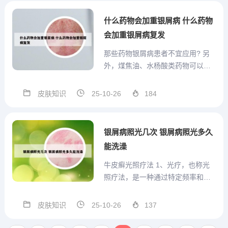
的异常有关，但并非单一基因直接
导致疾病，而是多基因与环境因素
什么药物会加重银屑病 什么药物
共同作用的结果。免疫因素在银屑
会加重银屑病复发
病...
那些药物银屑病患者不宜应用? 另
外，煤焦油、水杨酸类药物可以引
起银屑病病情反跳。众所周知，银
屑病病人长期使用皮质类固醇激素
皮肤知识
25-10-26
184
可以导致病情反跳，为银屑病患者
慎用的药物。最近很多重组的人类
细胞因子用于临床治疗，已有应用
银屑病照光几次 银屑病照光多久
粒细胞克隆刺激因子、白细胞介...
能洗澡
牛皮癣光照疗法 1、光疗，也称光
照疗法，是一种通过特定频率和强
度的光线来调节身体健康的非药物
治疗方式。它基于光线对人体生物
皮肤知识
25-10-26
137
节律、情绪、皮肤和认知功能的调
节作用，已经成为一种广泛应用于