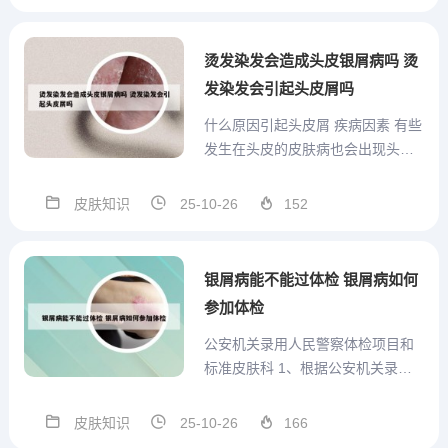
椒，以及花椒、胡椒、孜然、茴
香、桂皮、芥末等各种调味品，以
防加重病情。2、需忌食牛肉、狼
烫发染发会造成头皮银屑病吗 烫
肉、驴肉、骆驼肉、羊肉、狗
发染发会引起头皮屑吗
肉、...
什么原因引起头皮屑 疾病因素 有些
发生在头皮的皮肤病也会出现头屑
增多的症状，如果在头屑增多的同
时，还发现：头皮充血、红斑等炎
皮肤知识
25-10-26
152
性反应，以及瘙痒、皮屑增厚等异
常，就要考虑可能是疾病引起的。
比较常见的是：脂溢性皮炎、银屑
银屑病能不能过体检 银屑病如何
病（特别是头皮银屑病）、湿...
参加体检
公安机关录用人民警察体检项目和
标准皮肤科 1、根据公安机关录用
人民警察体检项目和标准中的要
求，以下几种皮肤状况将影响录
皮肤知识
25-10-26
166
用： 重度腋臭、头癣，泛发性体