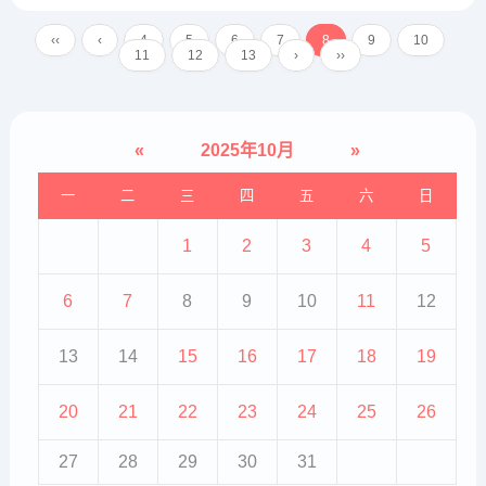
细胞集团（部分公司可能重复提
及，但均在前十或具有显著地
‹‹
‹
4
5
6
7
8
9
10
位），以及赛莱拉、奥思达、泓信
11
12
13
›
››
干细胞等。南华生物：国资控股的
领航...
«
2025年10月
»
一
二
三
四
五
六
日
1
2
3
4
5
6
7
8
9
10
11
12
13
14
15
16
17
18
19
20
21
22
23
24
25
26
27
28
29
30
31