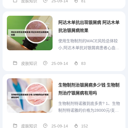
皮肤知识
25-09-14
81
北大医院招募的类克新药试验。虽
然初期可能使用的是安慰剂，但后
续用上真药后，你的皮损得到了显
阿达木单抗出现银屑病 阿达木单
著改善。然而，由于试验...
抗治银屑病效果
使用生物制剂的MACE风险总体较
小,阿达木单抗对银屑病患者心血管
风险具有... 使用生物制剂的MACE
风险总体较小，阿达木单抗对银屑
皮肤知识
25-09-14
83
病患者心血管风险具有保护作用。
银屑病不仅是一种皮肤病，更是一
种系统性疾病，中、重度患者可罹
生物制剂治银屑病多少钱 生物制
患高脂血症、糖尿病...
剂治疗银屑病有用吗
生物制剂特诺雅到底多贵? 1、生物
制剂特诺雅的价格为28000元/支。
以下是对特诺雅价格及相关信息的
详细阐述：价格概述：特诺雅，也
皮肤知识
25-09-14
152