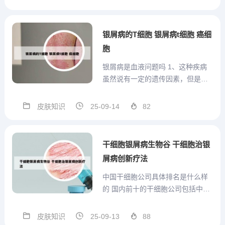
称古塞库单抗，是由美国强生公司
生产的生物制剂。其在中国市场的
售价为28000元/支。优惠政策：虽
银屑病的T细胞 银屑病t细胞 癌细
然单价较高，但...
胞
银屑病是血液问题吗 1、这种疾病
虽然说有一定的遗传因素，但是在
发病期间去检测血液，没有任何问
题，如果银屑病比较严重，成为红
皮肤知识
25-09-14
82
皮病型银屑病，导致脱皮严重的
话，确实有可能会导致血清血浆内
部白蛋白数量降低，但是并不能够
干细胞银屑病生物谷 干细胞治银
通过血液检测出任何疾病，病原
屑病创新疗法
体...
中国干细胞公司具体排名是什么样
的 国内前十的干细胞公司包括中源
协和、北科生物、博雅干细胞、汉
氏联合、源创生命干细胞、中国干
皮肤知识
25-09-13
88