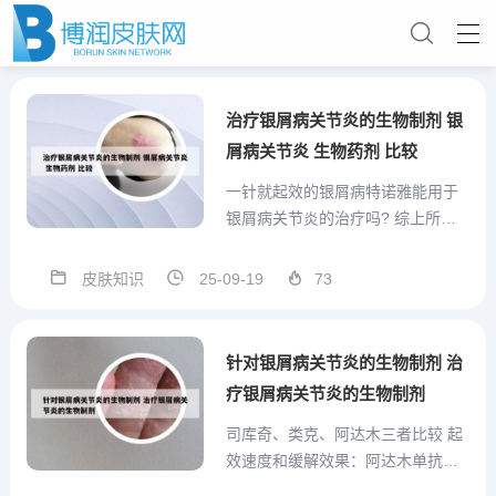
治疗银屑病关节炎的生物制剂 银
屑病关节炎 生物药剂 比较
一针就起效的银屑病特诺雅能用于
银屑病关节炎的治疗吗? 综上所
述，生物制剂特诺雅的价格相对较
高，但其在治疗银屑病关节炎和斑
皮肤知识
25-09-19
73
块型银屑病方面具有显著的临床效
果。同时，买一援一的政策也在一
定程度上减轻了患者的经济压力。
针对银屑病关节炎的生物制剂 治
然而，对于患者而言，在选择使
疗银屑病关节炎的生物制剂
用...
司库奇、类克、阿达木三者比较 起
效速度和缓解效果：阿达木单抗的
起效速度相对较快，且缓解效果较