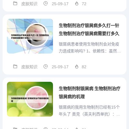
银屑病，俗称“牛皮癣”，是一种慢
皮肤知识
25-09-17
72
性、复发性、炎症性皮肤病，其病
程长，易反复发作，给患者带来极
大的身心痛苦。在过去，银屑病的
生物制剂治疗银屑病多久打一针
治疗手段相对有限，且效...
生物制剂治疗银屑病需要打多久
银屑病患者使用生物制剂会对免疫
力造成影响吗? 1、依赖性：虽然生
物制剂本身不会产生药物依赖性，
但长期使用可能会对患者的免疫系
皮肤知识
25-09-17
82
统产生一定影响。一旦停止使用生
物制剂，部分患者可能会出现病情
反弹或加重的情况。因此，在使用
生物制剂制银屑病 生物制剂治疗
生物制剂时，需要权衡利弊，...
银屑病的机理
银屑病的我用生物制剂已经有15个
年头了 类克（英夫利西单抗）：你
是最早接触并使用生物制剂的银屑
病患者之一。在2008年，你参与了