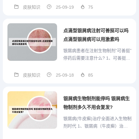
好。司库奇和类克在治疗过程中的
皮肤知识
25-09-19
75
起效速度相对较慢，可能需要一段
时间才能达到最佳效果。 治疗方
案：司库奇和类克均为皮下注射，
点滴型银屑病注射可善挺可以吗
通常需要每周进行一次治疗。阿...
点滴型银屑病可以用激素吗
银屑病患者在注射生物制剂“可善挺”
停药后需要注意什么? 1、可善挺
（司库奇尤单抗）乌司奴单抗阿达
木单抗依那西普拓咨（依奇珠单
皮肤知识
25-09-18
85
抗）喜达诺（乌司奴单抗注射液，
长效制剂）修美乐（阿达木单抗注
射液）使用银屑病生物制剂时需要
银屑病生物制剂能停吗 银屑病生
注意以下几点：病情评估：皮...
物制剂多久不用会复发?
银屑病(牛皮癣)治疗全面进入生物制
剂时代 1、银屑病（牛皮癣）治疗
确实已经全面进入生物制剂时代。