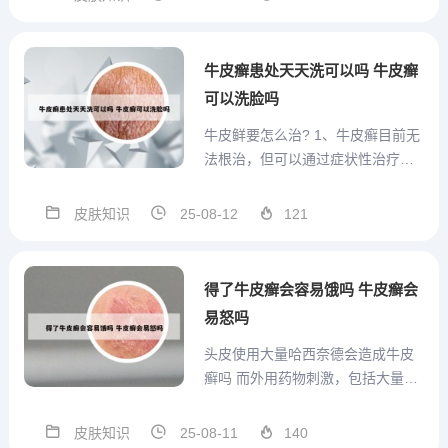
皮皮损部位，并带上浴帽包裹头
皮，第二天早上清洗掉，有助于加
快皮屑的去除。外用药物治疗：配
牛皮癣患处天天洗可以吗 牛皮癣
合外用的哈西奈德溶液、卡泊三...
可以洗脸吗
牛皮鲜要怎么治? 1、牛皮癣目前无
法根治，但可以通过症状性治疗和
管理来控制病情。治疗方面： 口服
药物：可以选择银屑灵颗粒、阿维A
皮肤知识
25-08-12
121
等药物进行口服治疗，这些药物有
助于减轻症状。 外用药物：外用复
方丙酸氯倍他索软膏、卡泊三醇乳
得了牛皮癣会容易饿吗 牛皮癣会
膏等，这些药物可以直...
易怒吗
头皮使用大量哈西奈德会造成牛皮
癣吗 而外用药物刺激，包括大量使
用哈西奈德，并不是银屑病的发病
因素。因此，头部大量使用哈西奈
皮肤知识
25-08-11
140