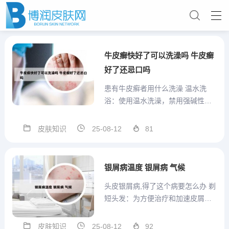
牛皮癣快好了可以洗澡吗 牛皮癣
好了还忌口吗
患有牛皮癣者用什么洗澡 温水洗
浴：使用温水洗澡，禁用强碱性肥
皂和洗发水，以免刺激皮肤。 饮食
清淡：少饮酒，勿食易引起过敏反
皮肤知识
25-08-12
81
应的食物，如羊肉、海鲜等，保持
饮食卫生。 保护皮损部位：勿搓擦
皮损部位，以防发生糜烂和继发感
银屑病温度 银屑病 气候
染。 保持情绪乐观：增强战...
头皮银屑病,得了这个病要怎么办 剃
短头发：为方便治疗和加速皮屑去
除，建议将头发剃短。植物油包封
疗法：晚上睡觉前用植物油涂抹头
皮肤知识
25-08-12
92