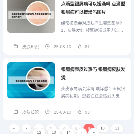
酸、尿素等，用于软化角质。糖皮
点滴型银屑病可以搓澡吗 点滴型
质激素：如醋酸氢化可的松、地塞
银屑病可以搓澡吗图片
米...
经常搓澡会对皮肤产生哪些影响?
1、皮肤发红 频繁搓澡或用力过猛
可能导致皮肤角质层变薄，引起皮
肤发红，严重时甚至出现破溃。皮
皮肤知识
25-08-10
87
肤干燥 搓澡过于频繁或用力过猛，
会降低皮肤的保护功能，使皮肤更
加干燥，伴有脱屑。哪些人不适合
银屑病表皮过热吗 银屑病皮肤发
搓澡 敏感肌肤和老年人不...
烫
头皮银屑病会痒吗 瘙痒感：头皮银
屑病初期，患者往往会感到头皮有
明显的瘙痒感。头发呈簇状：红斑
和脱屑的区域，头发可能会呈现簇
皮肤知识
25-08-10
93
状生长。伴随症状：有时伴有失
眠、多梦、心烦、口干、大便干等
‹‹
‹
5
6
7
8
9
10
11
症状，也有的人伴有嗓子疼、咽疼
12
13
14
›
››