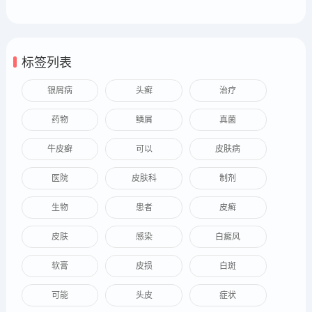
标签列表
银屑病
头癣
治疗
药物
鳞屑
真菌
牛皮癣
可以
皮肤病
医院
皮肤科
制剂
生物
患者
皮癣
皮肤
感染
白癜风
软膏
皮损
白斑
可能
头皮
症状