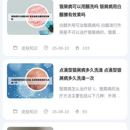
的刺激，可能诱发银屑病的加重。
银屑病可以用醋洗吗 银屑病用白
2、盐水和醋只能起到对皮肤的...
醋擦有效果吗
白醋外用可治银屑病吗 白醋进行外
用是不可以治疗银屑病的，银屑病
患者往往会有皮肤的明显破损，如
果应用白醋进行外涂，可能会对皮
皮肤知识
25-08-10
103
肤破损处造成进一步的损伤，因为
白醋酸度比较高，对于皮肤刺激太
大。皮肤破损一旦遭到进一步损
点滴型银屑病多久洗澡 点滴型银
伤，可能会诱发真菌或者细菌感
屑病多久洗澡一次
染...
银屑病怎么治疗好 1、银屑病的治
疗方法主要包括以下几种：外用药
治疗：润肤剂：如凡士林、甘油
等，用于保湿。角质促成剂：如煤
皮肤知识
25-08-10
93
焦油、黑豆馏油等，用于促进角质
层正常化。角质松解剂：如水杨