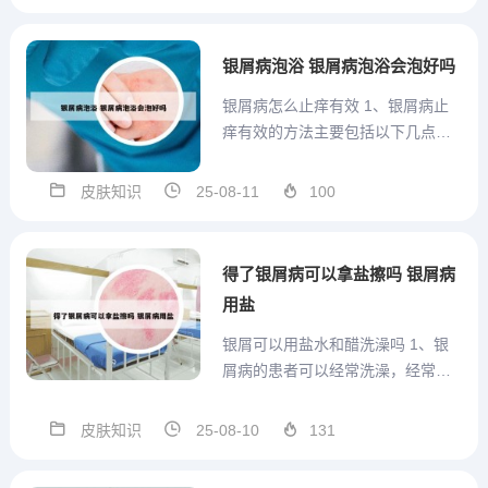
德不会造成牛皮癣。但请注意，任
何药物的使用都应遵循医嘱，避免
不当使用带来的其他潜在风险。治
银屑病泡浴 银屑病泡浴会泡好吗
疗皮肤问题：哈西奈德溶液含有...
银屑病怎么止痒有效 1、银屑病止
痒有效的方法主要包括以下几点：
光疗：中波窄谱紫外线照射：通过
光疗加强消炎、止痒的治疗效果。
皮肤知识
25-08-11
100
泡洗疗法：淀粉浴、中药浴、矿泉
浴：进行泡洗，有助于达到止痒的
目的。口服药物治疗：抗组胺类药
得了银屑病可以拿盐擦吗 银屑病
物：如盐酸左西替利嗪口服液、...
用盐
银屑可以用盐水和醋洗澡吗 1、银
屑病的患者可以经常洗澡，经常沐
浴能够使鳞屑减少，外用药物更利
药物的吸收。但是银屑病洗澡有很
皮肤知识
25-08-10
131
多注意事项，不能用盐水和醋来洗
澡，因为盐水和醋对皮肤都有明显