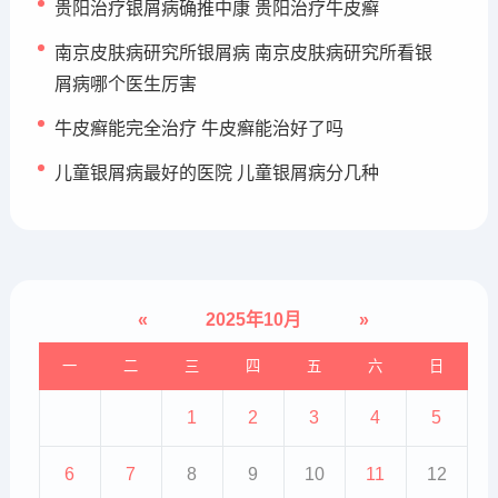
贵阳治疗银屑病确推中康 贵阳治疗牛皮癣
南京皮肤病研究所银屑病 南京皮肤病研究所看银
屑病哪个医生厉害
牛皮癣能完全治疗 牛皮癣能治好了吗
儿童银屑病最好的医院 儿童银屑病分几种
«
2025年10月
»
一
二
三
四
五
六
日
1
2
3
4
5
6
7
8
9
10
11
12