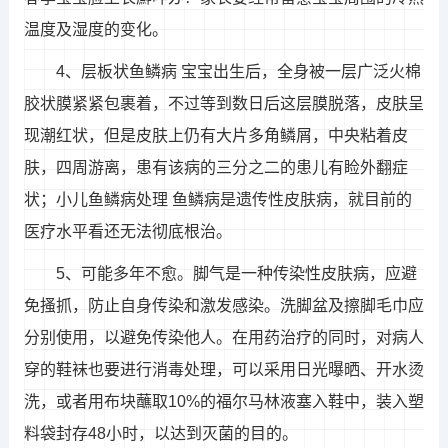
温度及湿度的变化。
4、层板状鱼鳞病 宝宝出生后，全身被一层广泛火棉
胶状膜紧紧包裹着，不过等到数日后这层膜脱落，皮肤呈
现潮红状，但是皮肤上仍有大片多角鳞屑，中央粘着皮
肤，四周游离，患有该病的三分之二的患儿有睑外翻症
状；小儿鱼鳞病处理 鱼鳞病是遗传性皮肤病，就目前的
医疗水平看还无法彻底根治。
5、可能多年不愈。脚气是一种传染性皮肤病，应避
免搔抓，防止自身传染和激发感染。洗脚盆及擦脚毛巾应
分别使用，以避免传染他人。在用药治疗的同时，对病人
穿的鞋袜也要进行消毒处理，可以采用日光曝晒、开水烫
洗，或者用布块蘸取10%的福尔马林液塞入鞋中，装入塑
料袋封存48小时，以达到灭菌的目的。