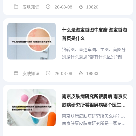
的方法应对各类皮肤问题，显著降
皮肤知识
26-08-08
19820
低了治疗成本，同时从根本上解决
了疾病。杨文煌专家是该领域资深
从业者，从事皮肤病临床诊疗工作
什么是淘宝首图牛皮癣 淘宝首淘
已达20余年，经验丰富。医院位...
首页是什么
钻转图、直通车图、主图、首图分
别是什么意思?都有什么区别?谢谢!
1、钻展图片：这是针对钻展推广位
置制作的图片，常见于淘宝首页的
皮肤知识
26-08-08
19833
脚垫位置，即淘宝网页面最上面最
大的图片。钻展图的尺寸多样，例
如淘宝PC首焦为520*280，淘宝无
南京皮肤病研究所银屑病 南京皮
线首焦为640...
肤病研究所看银屑病哪个医生厉
害
南京肤康皮肤病研究所怎么样? 1、
南京肤康皮肤病研究所是一家专业
且值得信赖的医疗机构。以下是对