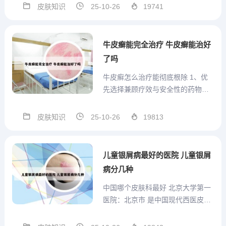
该研究所的详细评价：行医理念先
皮肤知识
25-10-26
19741
进：南京肤康皮肤病研究所贯彻执
行“中西医结合”的行医理念，旨在为
患者提供更好的医疗服务。2、南京
牛皮癣能完全治疗 牛皮癣能治好
肤康皮肤病研究所是看...
了吗
牛皮癣怎么治疗能彻底根除 1、优
先选择兼顾疗效与安全性的药物理
想的银屑病治疗药物应能快速缓解
皮损（如红斑、鳞屑），同时抑制
皮肤知识
25-10-26
19813
体内异常免疫反应（如抑制T细胞过
度活化或炎症因子释放），减少复
发风险。2、外用药物：常用药物包
儿童银屑病最好的医院 儿童银屑
括角质促成剂（如水杨酸）...
病分几种
中国哪个皮肤科最好 北京大学第一
医院：北京市 是中国现代西医皮肤
科的引领力量之一，是国内一流、
国际接轨的皮肤性病学医疗、教学