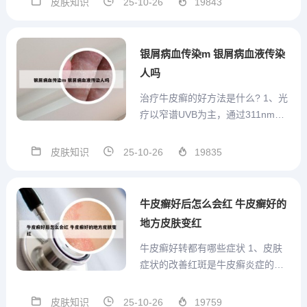
皮肤知识
25-10-26
19843
与研究基地。中南大学湘雅医院：
长沙市 是国内较早建立的西医皮肤
专科之一，已创建了临床、教学、
银屑病血传染m 银屑病血液传染
科研、转化一体化的皮肤健...
人吗
治疗牛皮癣的好方法是什么? 1、光
疗以窄谱UVB为主，通过311nm紫
外线诱导T细胞凋亡，抑制炎症因子
释放。每周2-3次照射可显著改善皮
皮肤知识
25-10-26
19835
损，需注意防晒避免光老化，长期
使用可能增加皮肤癌风险。中医中
药可通过辨证施治发挥辅助作用。
牛皮癣好后怎么会红 牛皮癣好的
2、常用治疗方...
地方皮肤变红
牛皮癣好转都有哪些症状 1、皮肤
症状的改善红斑是牛皮癣炎症的典
型表现，若红斑范围缩小、颜色变
浅或消失，说明炎症减轻。鳞屑作
皮肤知识
25-10-26
19759