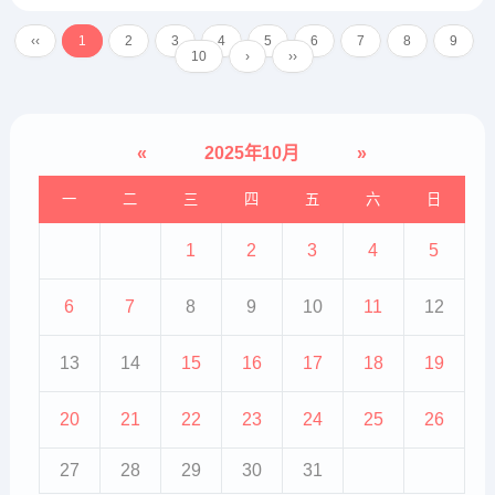
充分休息：洗澡后避免立即吹风或
剧烈运动，防止体温骤变加重皮肤
‹‹
1
2
3
4
5
6
7
8
9
负担，建议静卧休息30分钟。 其他
10
›
››
注意事项 时间控制：单...
«
2025年10月
»
一
二
三
四
五
六
日
1
2
3
4
5
6
7
8
9
10
11
12
13
14
15
16
17
18
19
20
21
22
23
24
25
26
27
28
29
30
31