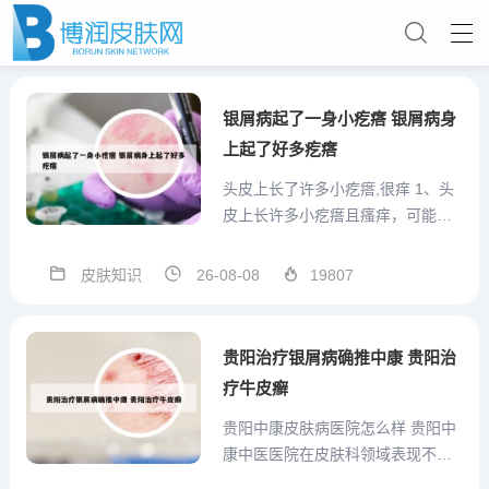
银屑病起了一身小疙瘩 银屑病身
上起了好多疙瘩
头皮上长了许多小疙瘩,很痒 1、头
皮上长许多小疙瘩且瘙痒，可能由
以下原因引起，需针对性处理：常
见病因感染：细菌感染（如毛囊
皮肤知识
26-08-08
19807
炎）或真菌感染（如头癣）会引发
头皮炎症，表现为红色丘疹、脓
疱，伴瘙痒或疼痛。真菌感染可能
贵阳治疗银屑病确推中康 贵阳治
伴随头皮屑增多或脱发。2、头皮...
疗牛皮癣
贵阳中康皮肤病医院怎么样 贵阳中
康中医医院在皮肤科领域表现不
俗，秉持中医理念，采用内外兼治