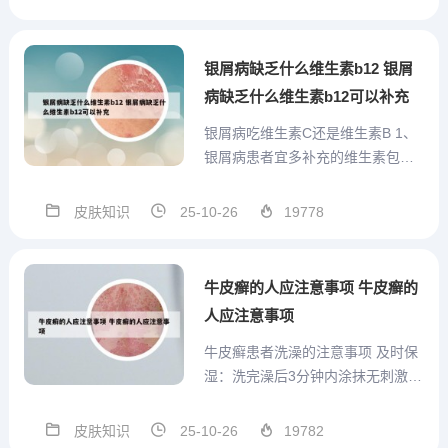
为主要症状之一，若其厚度变薄、
数量减少甚至脱落，表明皮肤代谢
趋于正常。瘙痒是患者常见困扰，
银屑病缺乏什么维生素b12 银屑
若瘙痒频率降低或完全消失，提...
病缺乏什么维生素b12可以补充
银屑病吃维生素C还是维生素B 1、
银屑病患者宜多补充的维生素包括
维生素A、维生素B和维生素C。维
生素A：维生素A为正常皮肤角化所
皮肤知识
25-10-26
19778
必需，据报道银屑病患者的维生素A
水平可能降低。因此，牛皮癣患者
在饮食中应多补充些富含维生素A的
牛皮癣的人应注意事项 牛皮癣的
食物，比如鱼肝油或...
人应注意事项
牛皮癣患者洗澡的注意事项 及时保
湿：洗完澡后3分钟内涂抹无刺激的
润肤霜（如含神经酰胺、尿素的产
品），锁住水分，缓解皮肤干燥。
皮肤知识
25-10-26
19782