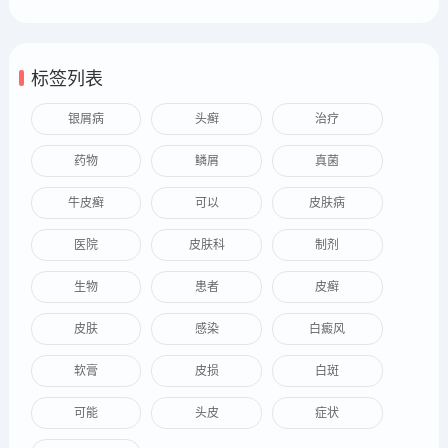
标签列表
银屑病
头癣
治疗
药物
鳞屑
真菌
牛皮癣
可以
皮肤病
医院
皮肤科
制剂
生物
患者
皮癣
皮肤
感染
白癜风
软膏
皮损
白斑
可能
头皮
症状