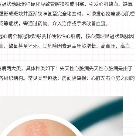
由冠状动脉粥样硬化导致管腔狭窄或阻塞，引发心肌缺血、缺氧
壁形成斑块并逐渐狭窄甚至完全堵塞时，可诱发心绞痛或心肌梗
闷等症状，需通过药物、介入治疗或手术改善血流。
病冠心病全称冠状动脉粥样硬化性心脏病，核心病理是冠状动脉因
血、缺氧甚至坏死。其危险因素涵盖年龄增长、高血压、高血
脏病两大类，具体种类如下：先天性心脏病先天性心脏病是由于
各组织结构。常见类型包括：房间隔缺损：心脏左右心房之间的