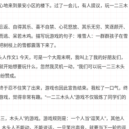
心地来到景安小区的楼下。过了一会儿，有人提议，玩一二三木
忘返、自得其乐、喜不自禁、心花怒放、其乐无穷、笑逐颜开、
而逃、呆若木鸡。描写玩游戏的句子：堆雪人：一群群孩子在雪
把树枝上的雪都震落下来了。
头人作文1 今天，可是一个大周末啊，我叫上了我的好朋友们，
就开始想要玩什么，忽然我灵机一动，“我们可以玩一二三木头
纷纷赞成。
终于忍不住笑了出来，游戏也因此宣告结束。我松了一口气，终
游戏，觉得非常有趣。“一二三木头人”游戏不仅锻炼了同学们的
三，木头人”的游戏。游戏规则是：一个人当“逗笑人”，其他人
人。木头人不能动，不能说话，一旦笑出声音，就要当下一轮的逗