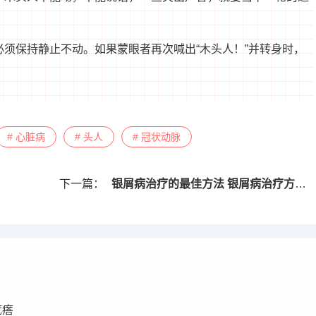
必须保持静止不动。如果蒙眼者再次喊出“木头人！”并转身时，
# 心脏病
# 头人
# 冠状动脉
下一篇：
银屑病治疗的最佳方法 银屑病治疗方法有哪些
疙瘩