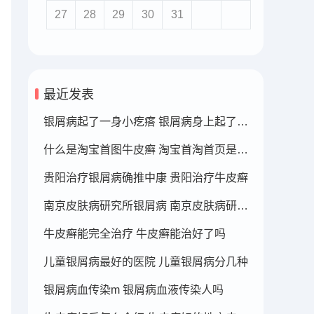
27
28
29
30
31
最近发表
银屑病起了一身小疙瘩 银屑病身上起了好多疙瘩
什么是淘宝首图牛皮癣 淘宝首淘首页是什么
贵阳治疗银屑病确推中康 贵阳治疗牛皮癣
南京皮肤病研究所银屑病 南京皮肤病研究所看银屑病哪个医生厉害
牛皮癣能完全治疗 牛皮癣能治好了吗
儿童银屑病最好的医院 儿童银屑病分几种
银屑病血传染m 银屑病血液传染人吗