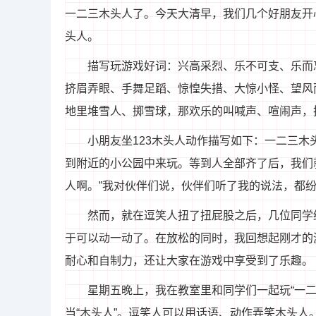
一二三木头人了。今天大清早，我们几个好朋友开
头人。
描写玩游戏好词：兴高采烈、乐不可支、乐而
挤眉弄眼、手舞足蹈、惊惶失措、大惊小怪、望风
地里堆雪人、掷雪球，那欢乐的叫喊声、喧闹声，
小朋友坐123木头人动作描写如下：一二三木
到附近的小公园中来玩。等到人全部齐了后，我们
人啊。”我对伙伴们说，伙伴们听了我的说法，都
然而，就在逗笑人扭了扭屁股之后，几位同学
于可以动一动了。在放松的同时，我回想起刚才的
耐心和自制力，还让大家在游戏中享受到了乐趣。
星期五晚上，我在教室里和同学们一起玩“一二
当“木头人”。逗笑人可以用话语、动作弄笑木头