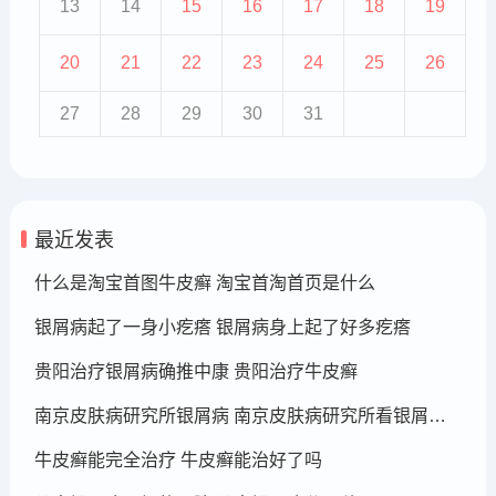
13
14
15
16
17
18
19
20
21
22
23
24
25
26
27
28
29
30
31
最近发表
什么是淘宝首图牛皮癣 淘宝首淘首页是什么
银屑病起了一身小疙瘩 银屑病身上起了好多疙瘩
贵阳治疗银屑病确推中康 贵阳治疗牛皮癣
南京皮肤病研究所银屑病 南京皮肤病研究所看银屑病哪个医生厉害
牛皮癣能完全治疗 牛皮癣能治好了吗