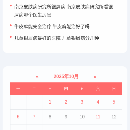
南京皮肤病研究所银屑病 南京皮肤病研究所看银
屑病哪个医生厉害
牛皮癣能完全治疗 牛皮癣能治好了吗
儿童银屑病最好的医院 儿童银屑病分几种
«
2025年10月
»
一
二
三
四
五
六
日
1
2
3
4
5
6
7
8
9
10
11
12