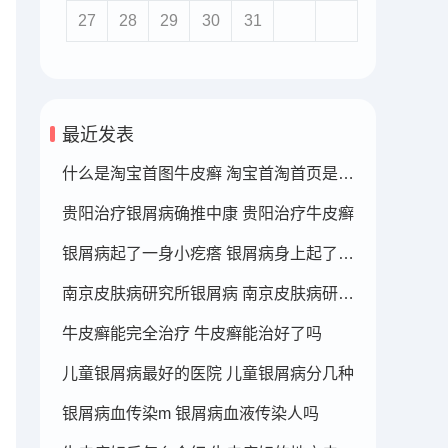
27
28
29
30
31
最近发表
什么是淘宝首图牛皮癣 淘宝首淘首页是什么
贵阳治疗银屑病确推中康 贵阳治疗牛皮癣
银屑病起了一身小疙瘩 银屑病身上起了好多疙瘩
南京皮肤病研究所银屑病 南京皮肤病研究所看银屑病哪个医生厉害
牛皮癣能完全治疗 牛皮癣能治好了吗
儿童银屑病最好的医院 儿童银屑病分几种
银屑病血传染m 银屑病血液传染人吗