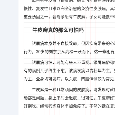
母亲有牛皮癣（银屑病）确实可能将易感性遗
慢性、复发性且难以完全治愈的免疫性皮肤病，其
重要诱因之一，若母亲患有牛皮癣，子女可能携带
牛皮癣真的那么可怕吗
银屑病本身并不直接致命，但因疾病带来的心
行为。30岁的刘东京从高楼一跃而下，这一悲剧
银屑病可怕，可能有些人不重视。银屑病俗称
有的病例几乎终生不愈。该病发病以青壮年为主，
为主，全身均可发病，以头皮，四肢伸侧较为常见
牛皮癣是一种非常顽固的皮肤病。刚发现时就
动都是问题，身上不时会退皮，很可怕，牛皮癣好
好别吃。经常锻炼身体争加免疫了。不然的话在复