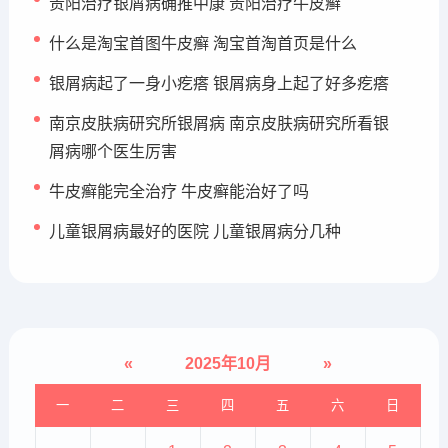
贵阳治疗银屑病确推中康 贵阳治疗牛皮癣
什么是淘宝首图牛皮癣 淘宝首淘首页是什么
银屑病起了一身小疙瘩 银屑病身上起了好多疙瘩
南京皮肤病研究所银屑病 南京皮肤病研究所看银
屑病哪个医生厉害
牛皮癣能完全治疗 牛皮癣能治好了吗
儿童银屑病最好的医院 儿童银屑病分几种
«
2025年10月
»
一
二
三
四
五
六
日