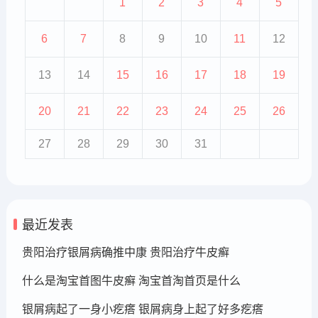
1
2
3
4
5
6
7
8
9
10
11
12
13
14
15
16
17
18
19
20
21
22
23
24
25
26
27
28
29
30
31
最近发表
贵阳治疗银屑病确推中康 贵阳治疗牛皮癣
什么是淘宝首图牛皮癣 淘宝首淘首页是什么
银屑病起了一身小疙瘩 银屑病身上起了好多疙瘩