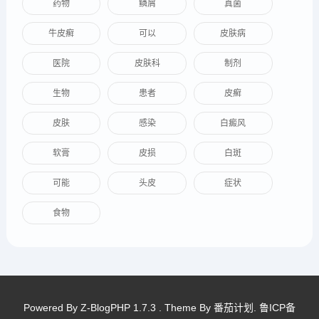
药物
鳞屑
真菌
牛皮癣
可以
皮肤病
医院
皮肤科
制剂
生物
患者
皮癣
皮肤
感染
白癜风
软膏
皮损
白斑
可能
头皮
症状
食物
Powered By
Z-BlogPHP 1.7.3
. Theme By
番茄计划
.
鲁ICP备