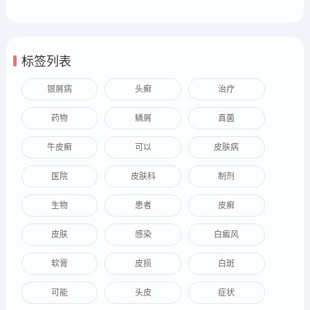
标签列表
银屑病
头癣
治疗
药物
鳞屑
真菌
牛皮癣
可以
皮肤病
医院
皮肤科
制剂
生物
患者
皮癣
皮肤
感染
白癜风
软膏
皮损
白斑
可能
头皮
症状