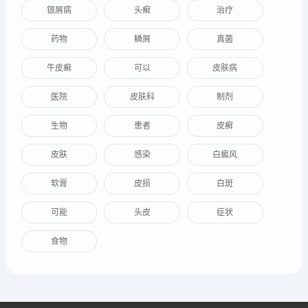
银屑病
头癣
治疗
药物
鳞屑
真菌
牛皮癣
可以
皮肤病
医院
皮肤科
制剂
生物
患者
皮癣
皮肤
感染
白癜风
软膏
皮损
白斑
可能
头皮
症状
食物