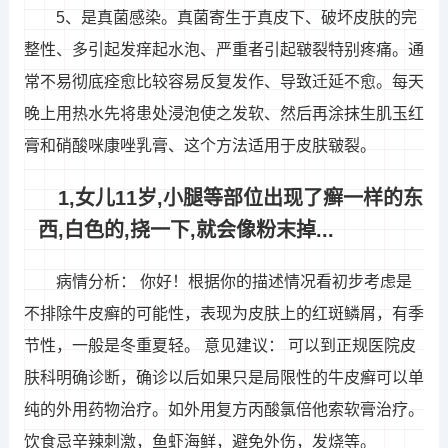
5、是真菌感染。真菌寄生于真皮下、破坏皮肤的完
整性、多引起发痒起水泡、严重者引起皲裂特别疼痛。通
常不易彻底痊愈比较容易反复发作、导致迁延不愈。每天
晚上用热水先将患处浸泡使之发软、然后再涂抹生肌玉红
膏和硝酸咪康唑乳膏、这个方法适用于皮肤皲裂。
1,女儿11岁,小腿等部位出现了癣一样的东
西,白色的,挠一下,就会像粉末掉...
病情分析： 你好！根据你的描述情况看初步考虑是
不排除牛皮癣的可能性，表现为皮肤上的红斑鳞屑，有季
节性，一般是冬重夏轻。 意见建议： 可以到正规医院皮
肤科明确诊断，确诊以后如果只是局限性的牛皮癣可以单
纯的外用药物治疗。如外用复方丙酸氯倍他索软膏治疗。
饮食忌辛辣刺激，鱼虾海鲜，避免外伤，发烧等。