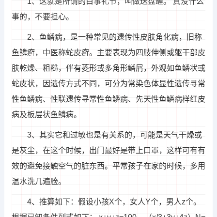
1、这就是所谓的白事礼节，叫做送盘缠。 真没什么
事的，不要担心。
2、鱼鳞病，是一种常见的遗传性皮肤角化病，旧称
鱼鳞癣，中医称蛇皮癣。主要表现为四肢伸侧或躯干部皮
肤乾燥、粗糙，伴有菱形或多角形鳞屑，外观如鱼鳞状或
蛇皮状，因遗传方式不同，可分为常染色体显性遗传寻常
性鱼鳞病、性联遗传寻常性鱼鳞病、先天性鱼鳞病样红皮
病及板层状鱼鳞病。
3、其实它和过敏也是有关系的，可能是天气干燥或
是灰尘，在这个时候，出门最好是带上口罩，这样可有有
效的避免接触空气的脏东西。平常孩子在家的时候，多用
温水洗几遍脸。
4、推算如下：假设小孩X个，女人Y个，男人z个。