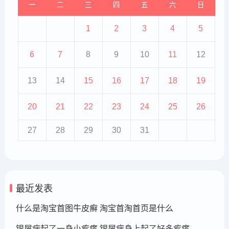
一
二
三
四
五
六
日
1
2
3
4
5
6
7
8
9
10
11
12
13
14
15
16
17
18
19
20
21
22
23
24
25
26
27
28
29
30
31
最近发表
什么是淘宝首图牛皮癣 淘宝首淘首页是什么
银屑病起了一身小疙瘩 银屑病身上起了好多疙瘩