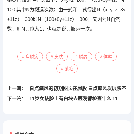
根据已知条件列式如下： x+y+z=100，（x/3+3y+4z）N=
100 其中N为搬运次数；由一式和二式得出N（x+y+z+8y
+11z）=300即N（100+8y+11z）=300；又因为N自然
数，则N只能为1，也就是说只搬运一次。
# 鱼鳞病
# 皮肤
# 鳞屑
# 体癣
# 腋毛
上一篇：
白点癫风的初期图长在屁股 白点癫风发展快不
下一篇：
11岁女孩脸上有白块去医院都检查什么 11岁女孩脸上有白块去医院都检查什么呢