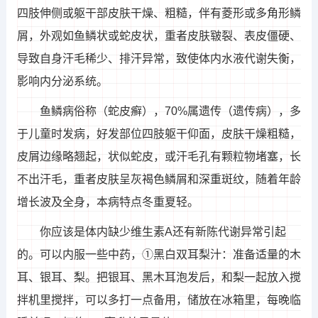
四肢伸侧或躯干部皮肤干燥、粗糙，伴有菱形或多角形鳞
屑，外观如鱼鳞状或蛇皮状，重者皮肤皲裂、表皮僵硬、
导致自身汗毛稀少、排汗异常，致使体内水液代谢失衡，
影响内分泌系统。
鱼鳞病俗称（蛇皮癣），70%属遗传（遗传病），多
于儿童时发病，好发部位四肢躯干仰面，皮肤干燥粗糙，
皮屑边缘略翘起，状似蛇皮，或汗毛孔有颗粒物堵塞，长
不出汗毛，重者皮肤呈灰褐色鳞屑和深重斑纹，随着年龄
增长波及全身，本病特点冬重夏轻。
你应该是体内缺少维生素A还有新陈代谢异常引起
的。可以内服一些中药，①黑白双耳梨汁：准备适量的木
耳、银耳、梨。把银耳、黑木耳泡发后，和梨一起放入搅
拌机里搅拌，可以多打一点备用，储放在冰箱里，每晚临