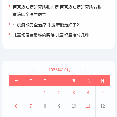
南京皮肤病研究所银屑病 南京皮肤病研究所看银
屑病哪个医生厉害
牛皮癣能完全治疗 牛皮癣能治好了吗
儿童银屑病最好的医院 儿童银屑病分几种
«
2025年10月
»
一
二
三
四
五
六
日
1
2
3
4
5
6
7
8
9
10
11
12