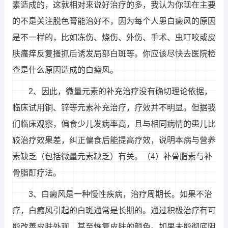
素造成的，这就相对来说好治疗的多，我认为你现在主要
的不是关注脱色膏能治好不，因为每个人患白癜风的原因
是不一样的，比如冻伤、烧伤、外伤、手术、虫叮咬或皮
肤瘙痒反复搔抓后诱发局部白斑等。你应该尽快去医院检
查是什么原因造成的白癜风。
2、因此，微量元素的补充治疗没有确切理论依据，
临床试用铜、锌等元素补充治疗，疗效并不明显。但据我
们临床观察，偏食少儿发病率高，且与相同病情的患儿比
较治疗效果差，纠正偏食后能提高疗效，说明本病与营养
素缺乏（包括微量元素缺乏）有关。（4）补骨脂素与补
骨脂酊疗法。
3、白癜风是一种慢性疾病，治疗周期长。如果不治
疗，白癜风引起的白斑通常是长期的。通过积极治疗有可
能改善皮肤外观，甚至恢复皮肤的颜色。如果未能彻底阻