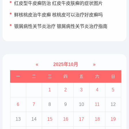
红皮型牛皮癣防治 红皮牛皮肤癣的症状图片
鲜核桃皮治牛皮癣 核桃皮可以治疗好皮癣吗
银屑病性关节炎治疗 银屑病性关节炎治疗指南
«
2025年10月
»
一
二
三
四
五
六
日
1
2
3
4
5
6
7
8
9
10
11
12
13
14
15
16
17
18
19