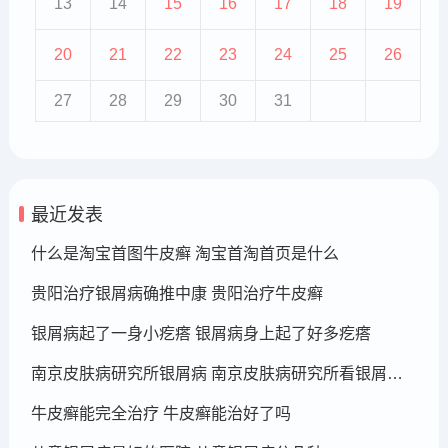
13
14
15
16
17
18
19
20
21
22
23
24
25
26
27
28
29
30
31
最近发表
什么是淘宝首图牛皮癣 淘宝首淘首页是什么
贵阳治疗银屑病确推中康 贵阳治疗牛皮癣
银屑病起了一身小疙瘩 银屑病身上起了好多疙瘩
南京皮肤病研究所银屑病 南京皮肤病研究所看银屑病哪个医生厉害
牛皮癣能完全治疗 牛皮癣能治好了吗