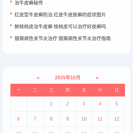
治牛皮癣秘传
红皮型牛皮癣防治 红皮牛皮肤癣的症状图片
鲜核桃皮治牛皮癣 核桃皮可以治疗好皮癣吗
银屑病性关节炎治疗 银屑病性关节炎治疗指南
«
2025年10月
»
一
二
三
四
五
六
日
1
2
3
4
5
6
7
8
9
10
11
12