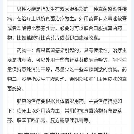
男性股癣是指发生在双大腿根部的一种真菌感染性疾
病，在治疗上以抗真菌治疗为主。外用药膏有克霉唑软膏
或者盐酸特比萘芬乳膏，必要时可以联合口服抗真菌药
物，比如盐酸特比萘芬片或者伊曲康唑胶囊。
药物一：癣是真菌感染引起的，具有传染性。治疗主
要是抗真菌，可以外用一些布替萘芬或酮康唑等，平时注
意保持患处清洁干燥，尽量少吃一些辛辣刺激的食物。药
物二：股癣指发生于腹股沟、会阴部和肛门周围皮肤的真
菌感染。
股癣的治疗要根据具体情况用药，主要治疗措施如
下：临床上以外用药为主，常用的抗真菌药物有布替萘
芬、联苯苄唑乳膏、复方酮康唑乳膏等。