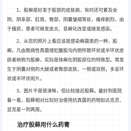
1、股癣是好发于股部的皮肤病，有时还可累及会
阴、阴阜部、肛周、臀部、阴囊皱褶等处，瘙痒剧烈，由
于搔抓，患者可继发皮炎、苔癣化改变或继发感染。
2、从您的照片上看应该是感染癣菌类的一种，股
癣。凡由致病性真菌侵犯腹股沟内侧所致环状或半环状皮
损者统称为股癣，实际是体癣在阴股部位的特殊型。常发
生于阴囊对侧的大腿或者臀部皮肤，一侧或双侧，多呈环
状或半环状斑片。
3、图片不是很清晰，但比较接近股藓。最好到医院
看一看，股藓相对比较好治使用抗真菌的药物如达克灵、
显克星一到两周。
治疗股藓用什么药膏