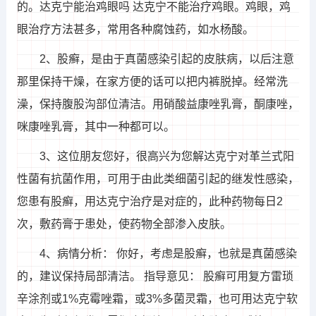
的。达克宁能治鸡眼吗 达克宁不能治疗鸡眼。鸡眼，鸡
眼治疗方法甚多，常用各种腐蚀药，如水杨酸。
2、股癣，是由于真菌感染引起的皮肤病，以后注意
那里保持干燥，在家方便的话可以把内裤脱掉。经常洗
澡，保持腹股沟部位清洁。用硝酸益康唑乳膏，酮康唑，
咪康唑乳膏，其中一种都可以。
3、这位朋友您好，很高兴为您解达克宁对革兰式阳
性菌有抗菌作用，可用于由此类细菌引起的继发性感染，
您患有股癣，用达克宁治疗是对症的，此种药物每日2
次，敷药膏于患处，使药物全部渗入皮肤。
4、病情分析： 你好，考虑是股癣，也就是真菌感染
的，建议保持局部清洁。 指导意见： 股癣可用复方雷琐
辛涂剂或1%克霉唑霜，或3%多菌灵霜，也可用达克宁软