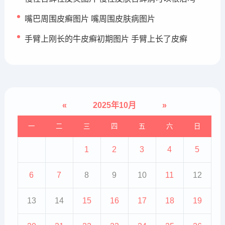
嘴巴周围皮癣图片 嘴周围皮肤病图片
手臂上刚长的牛皮癣初期图片 手臂上长了皮癣
«
2025年10月
»
一
二
三
四
五
六
日
1
2
3
4
5
6
7
8
9
10
11
12
13
14
15
16
17
18
19