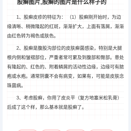
股癣图片,股癣的图片是什么样子的
1、股癣皮疹的特征为： （1）股癣刚开始时，为边
缘清晰、稍微隆起的红斑，渐渐扩大，上面有落屑，渐渐
由红色转为褐色或肤色。
2、股癣是腹股沟部位的皮肤癣菌感染，特别是大腿
根内侧和皱褶部位，严重者常可累及到腹部和臀部。患处
有隆起的、红色的、附着鳞屑的活动性边缘，边缘可有脓
疱或水疱。通常阴囊不会有病变，如果有，可能是皮肤念
珠菌病。
3、考虑股癣，你用了皮炎平（复方地塞米松乳膏）
后成了这个样，那么基本就是股癣了。