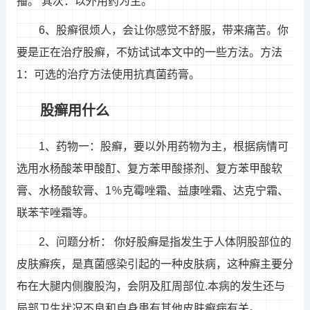
播。 其次：以外用药为主。
6、股癣很烦人，会让你感觉不舒服，带来痛苦。你
要是正在治疗股癣，不妨试试本文中的一些方法。方法
1：可选的治疗方法使用抗真菌药膏。
股癣用什么
1、药物一：股癣，要以外用药物为主，根据病情可
选用水杨酸苯甲酸酊、复方苯甲酸搽剂、复方苯甲酸软
膏、水杨酸软膏、1％克霉唑霜、益康唑霜、达克宁霜、
联苯苄唑霜等。
2、问题分析： 你好股癣是指发生于人体阴股部位的
皮肤癣疾，是真菌感染引起的一种皮肤病，这种癣主要分
布在大腿内侧腹股沟，会阴及肛周部位.本病的发生还与
局部卫生状况不良和自身患有其他皮肤癣病有关。