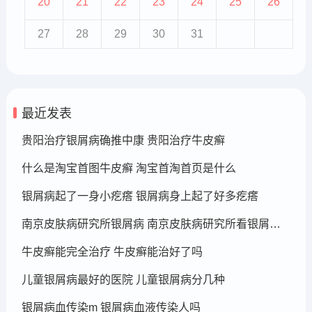
20
21
22
23
24
25
26
27
28
29
30
31
最近发表
贵阳治疗银屑病确推中康 贵阳治疗牛皮癣
什么是淘宝首图牛皮癣 淘宝首淘首页是什么
银屑病起了一身小疙瘩 银屑病身上起了好多疙瘩
南京皮肤病研究所银屑病 南京皮肤病研究所看银屑病哪个医生厉害
牛皮癣能完全治疗 牛皮癣能治好了吗
儿童银屑病最好的医院 儿童银屑病分几种
银屑病血传染m 银屑病血液传染人吗