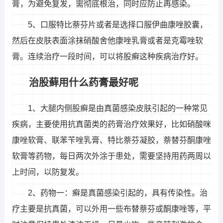
膏，为避免复发，需彻底根治，同时应防止再感染。
5、口服特比萘芬片或者是选择口服伊曲康唑胶囊，
然后在皮肤表面涂抹硝酸舍他康唑乳膏或者是克霉唑软
膏。连续治疗一段时间，可以将股癣这种疾病治疗好。
治股藓用什么药膏最好呢
1、大腿内侧股癣是由真菌感染皮肤引起的一种常见
疾病，主要使用抗真菌类的药膏治疗效果好，比如硝酸咪
康唑软膏、联苯苄唑乳膏、特比萘芬凝胶，萘替芬酮康唑
软膏等药物，每日两次外涂于患处，需要坚持用药两周以
上时间，以防复发。
2、药物一：癣是真菌感染引起的，具有传染性。治
疗主要是抗真菌，可以外用一些布替萘芬或酮康唑等，平