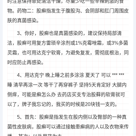
时注意保持患处清洁干燥，尽量少吃一些辛辣刺激的食
物。药物二：股癣指发生于腹股沟、会阴部和肛门周围皮
肤的真菌感染。
3、你好，股癣也是真菌感染的，建议保持局部清
洁，股癣可用复方雷琐辛涂剂或1%克霉唑霜，或3%多菌
灵霜，也可用达克宁软膏，为避免复发，需彻底根治，同
时应防止再感染。
4、用达克宁 晚上睡之前多涂涂 夏天了 可以 *** ***
睡 清早再涂一次 等干了再穿裤子 坚持5天肯定好 大腿内
侧痒，可能是癣怎么办 去药店买支专治股藓的软膏就可
以了，牌子我忘记的，我买的时候是20块钱一支的。
5、首先：股癣是指发生在股内侧以及臀部的一种真
菌性皮肤病，股癣可以通过接触患癣病的人以及衣物来传