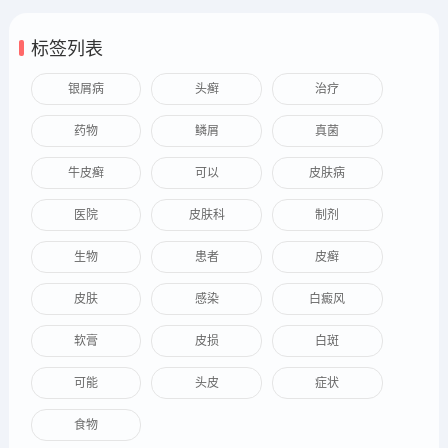
标签列表
银屑病
头癣
治疗
药物
鳞屑
真菌
牛皮癣
可以
皮肤病
医院
皮肤科
制剂
生物
患者
皮癣
皮肤
感染
白癜风
软膏
皮损
白斑
可能
头皮
症状
食物