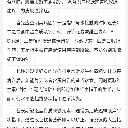
有红肿，则需用抗生素治疗。 没有明显皮肤损害的皮肤
瘙痒，为皮肤瘙痒症。
首先应查明其病因：一是指甲与水接触的时间过长；
二是饮食中蛋白质及钙、硫、锌等元素或维生素A、B、
C不足；三是慢性疾患或情绪处于应激状态；四是口服避
孕药；五是指甲被打磨或使用磨除剂所致。不妨分别采取
如下矫治法。
此种外观挺好看的异样指甲常常发生在情绪欠佳或疾
病之后，如能每天吃富含蛋白质的适当饮食，同时摄取维
生素C外加15毫克锌增补剂即可加速新生指甲的生长，从
而可使水平隆起线条状指甲逐渐消失。
若长期缺乏蛋白质或铁元素，通常易造成匙样或扁乎
状指甲，通过改善饮食营养即可以矫正。据说佩戴人造指