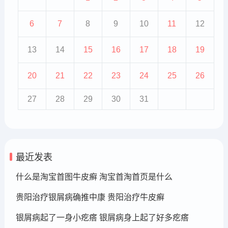
6
7
8
9
10
11
12
13
14
15
16
17
18
19
20
21
22
23
24
25
26
27
28
29
30
31
最近发表
什么是淘宝首图牛皮癣 淘宝首淘首页是什么
贵阳治疗银屑病确推中康 贵阳治疗牛皮癣
银屑病起了一身小疙瘩 银屑病身上起了好多疙瘩