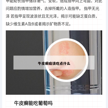
甲能助长指甲储存潮气、变软，造成指甲向上弯曲，对此
问题应酌情增加营养，去掉所戴的人造指甲。 指甲无光
泽 若指甲呈现波浪状且无光泽，揭示可能缺乏蛋白质，
缺少维生素A及B或者揭示矿物质不足。
牛皮癣能吃葡萄吗