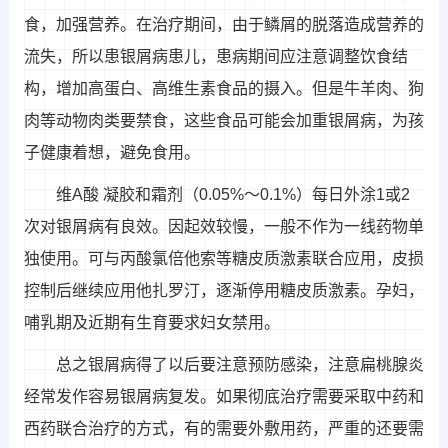
食，加强营养。在治疗期间，由于鳞屑的脱落造成营养的
流失，所以患银屑病患儿，患病期间应注意调整饮食结
构，增加高蛋白、高维生素食品的摄入。但是牛羊肉、狗
肉等动物肉类要禁食，这些食品可能会加重银屑病，为孩
子健康着想，避免食用。
维A酸 凝胶和霜剂（0.05%～0.1%）每日外涂1或2
次对银屑病有良效。因起效较慢，一般不作为一线药物单
独使用。可与丙酸氯倍他索等糖皮质激素联合应用，皮损
控制后继续应用他扎罗汀，逐渐停用糖皮质激素。孕妇，
哺乳期及近期有生育要求妇女禁用。
总之银屑病得了以后要注意预防感染，注意扁桃腺炎
经常发作容易银屑病复发。如果彻底治疗需要采取中药和
西药联合治疗的方式，有的需要外敷用药，严重的还要需