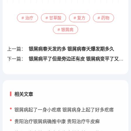
# 治疗
# 甘草酸
# 复方
# 药物
# 银屑病
上一篇：
银屑病春天发的多 银屑病春天爆发期多久
下一篇：
银屑病平了但是旁边还有皮 银屑病变平了又起红疙瘩了
相关文章
银屑病起了一身小疙瘩 银屑病身上起了好多疙瘩
贵阳治疗银屑病确推中康 贵阳治疗牛皮癣