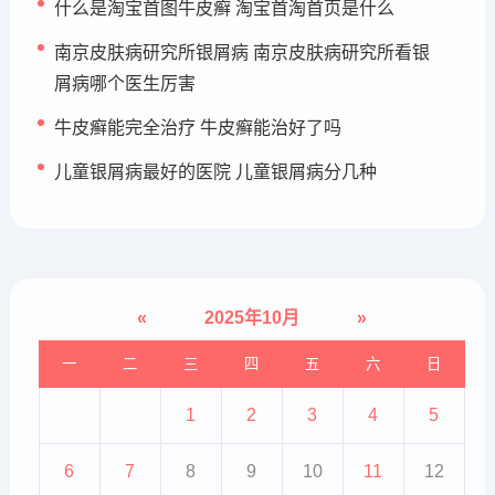
什么是淘宝首图牛皮癣 淘宝首淘首页是什么
南京皮肤病研究所银屑病 南京皮肤病研究所看银
屑病哪个医生厉害
牛皮癣能完全治疗 牛皮癣能治好了吗
儿童银屑病最好的医院 儿童银屑病分几种
«
2025年10月
»
一
二
三
四
五
六
日
1
2
3
4
5
6
7
8
9
10
11
12