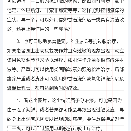
可以选择一些口服的抗过敏的药物，比如西替利嗪、氯雷
他定、依巴斯汀、非索非那定等等，这样能够控制瘙痒的
症状。再一个，可以外用像炉甘石洗剂这一类具有清洁收
敛，还有止痒作用的一些震荡剂。
3、也可口服地氯雷他定，维生素C等抗过敏治疗，
如果患者身上出现反复发作并且有过敏的现象出现，就应
该用免疫调节剂来予以治疗，如肌注卡介菌多糖核酸注射
液等。严重时可以使用类固醇激素如强的松片治疗，局部
瘙痒严重或者皮疹可以使用炉甘石洗剂或氧化锌洗剂以及
派瑞松乳膏，都可达到暂时的疗效。
4、看这个图片，这个情况属于荨麻疹，可能是因为
由于吃了海鲜，或者芒果都可能会导致出现过敏反应，导
致身上出现有风团皮肤出现剧烈瘙痒，要注意保持局部清
洁干爽，可以通过服用息斯敏抗过敏止痒治疗。